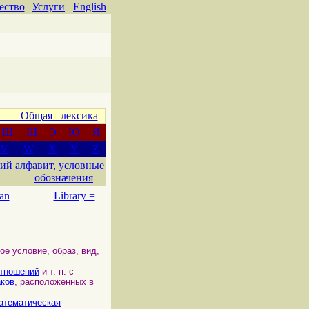
ество
Услуги
English
 Общая лексика
Ш
Щ
Э
Ю
Я
V
W
X
Y
Z
ий алфавит,
условные
обозначения
an
Library =
ое условие, образ, вид,
тношений
и т. п. с
аков
, расположенных в
атематическая