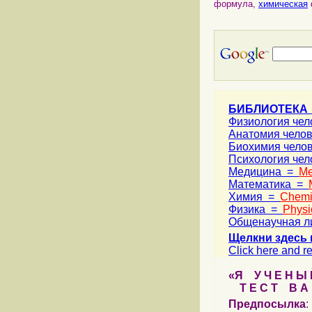
формула,
химическая
БИБЛИОТЕКА
Физиология че
Анатомия чело
Биохимия чело
Психология че
Медицина =
Me
Математика =
Химия =
Chemi
Физика =
Physi
Общенаучная л
Щелкни здесь 
Click here and re
«Я У Ч Е Н Ы Й
Т Е С Т В А Ш
Предпосылка
: