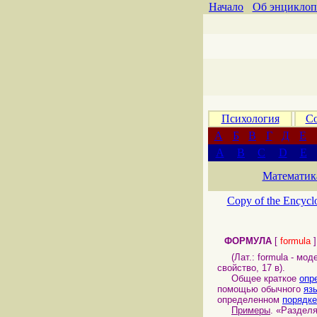
Начало
Об энциклоп
Психология
Со
А
Б
В
Г
Д
Е
A
B
C
D
E
Математик
Copy of the Encycl
ФОРМУЛА
[
formula
]
(Лат.: formula - моде
свойство, 17 в).
Общее краткое
опр
помощью обычного
яз
определенном
порядке
Примеры
. «Раздел