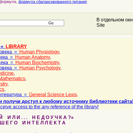
формула,
формула сбалансированного питания
.
В отдельном ок
Site
 =
LIBRARY
ловека =
Human Physiology
,
века =
Human Anatomy
,
века =
Human Biochemistry
,
ловека =
Human Psychology
,
dicine
,
Mathematics
,
stry
,
cs
,
итература =
General Science Lexis
.
и получи доступ к любому источнику библиотеки сайта
ceive access to the any reference of the library!
 И Л И . . . Н Е Д О У Ч К А ?»
 Е Г О И Н Т Е Л Л Е К Т А