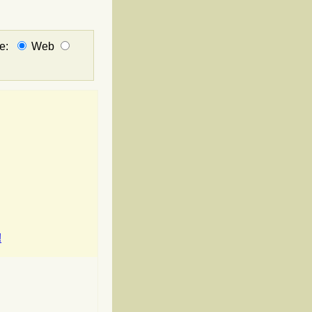
не:
Web
!