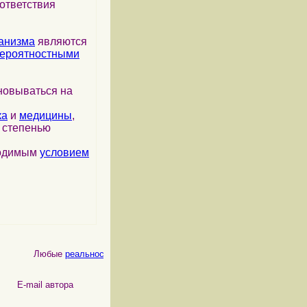
ответствия
анизма
являются
ероятностными
новываться на
ка
и
медицины
,
я степенью
ходимым
условием
Любые
реальности
, как
физические
, так и
психические
, являются
 автора