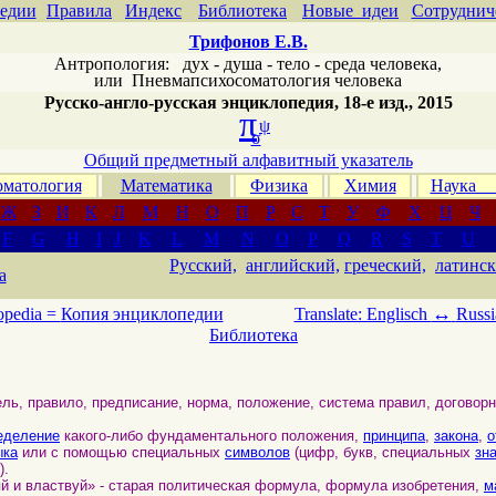
едии
Правила
Индекс
Библиотека
Новые идеи
Сотруднич
Трифонов Е.В.
Антропология: дух - душа - тело - среда человека,
или
Пневмапсихосоматология человека
Русско-англо-русская энциклопедия, 18-е изд., 2015
π
ψ
σ
Общий предметный алфавитный указатель
матология
Математика
Физика
Химия
Наука
Ж
З
И
К
Л
М
Н
О
П
Р
С
Т
У
Ф
Х
Ц
Ч
F
G
H
I
J
K
L
M
N
O
P
Q
R
S
T
U
Русский,
английский,
греческий,
латинск
а
↔
opedia =
Копия энциклопедии
Translate: Englisch
Russi
Библиотека
ль, правило, предписание, норма, положение, система правил, договорн
еделение
какого-либо фундаментального положения,
принципа
,
закона
,
о
ыка
или с помощью специальных
символов
(цифр, букв, специальных
зн
).
яй и властвуй» - старая политическая формула, формула изобретения,
м