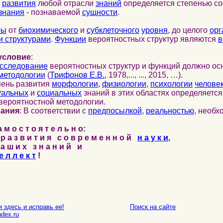
развития
любой отрасли
знаний
определяется степенью со
знания
- познаваемой
сущности
.
ры
от
биохимического
и
субклеточного
уровня
, до целого
орг
 структурами
.
Функции
вероятностных структур являются
в
условие
:
сследование
вероятностных структур и функций должно ос
методологии
(
Трифонов Е.В.
, 1978,..., ..., 2015, …).
пень развития
морфологии
,
физиологии
,
психологии
челове
уальных
и
социальных
знаний в этих областях определяетс
вероятностной методологии.
нания
: В соответствии с
предпосылкой
,
реальностью
, необ
м о с т о я т е л ь н о:
р а з в и т и я с о в р е м е н н о й
н а у к и
,
а ш и х з н а н и й и
е л л е к т
!
 здесь и исправь ее!
Поиск на сайте
E-mail
dex.ru