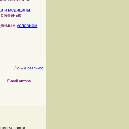
ка
и
медицины
,
я степенью
ходимым
условием
Любые
реальности
, как
физические
, так и
психические
, являются
 автора
 при условии