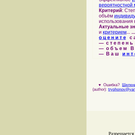
вероятностной 
Критерий
: Сте
объём
индивид
использования 
Актуальные з
и
критерием
...
...
о ц е н и т е
с а 
— с т е п е н ь 
— о б ъ е м В 
— В а ш
и н т 
♥
Ошибка?
Щелкни
(author):
tryphonov@yan
Разрешается