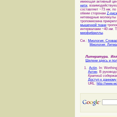
имеющая активный цен
нити
, взаимодействую
составляет ~73
нм
, п
обеим сторонам
Z-дис
нитевидные молекулы
тропомиозина прикреп
мышечной ткани
тропон
интервалами ~40
нм
. 
миофибриллы
.
См.:
Миология: Слова
Миология: Литер
Литература. И
Щелкни здесь и пол
Actin
. In: Worthi
Актин
. В руковод
Краткий содержа
Доступ к данному
URL:
http://www.w