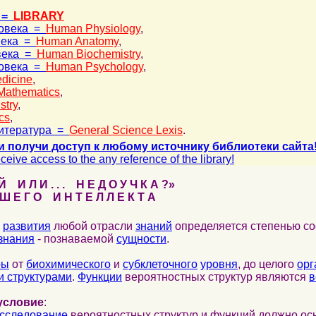
 =
LIBRARY
ловека =
Human Physiology
,
века =
Human Anatomy
,
века =
Human Biochemistry
,
ловека =
Human Psychology
,
dicine
,
Mathematics
,
stry
,
cs
,
итература =
General Science Lexis
.
и получи доступ к любому источнику библиотеки сайта
ceive access to the any reference of the library!
 И Л И . . . Н Е Д О У Ч К А ?»
 Е Г О И Н Т Е Л Л Е К Т А
развития
любой отрасли
знаний
определяется степенью со
знания
- познаваемой
сущности
.
ры
от
биохимического
и
субклеточного
уровня
, до целого
орг
 структурами
.
Функции
вероятностных структур являются
в
условие
:
сследование
вероятностных структур и функций должно ос