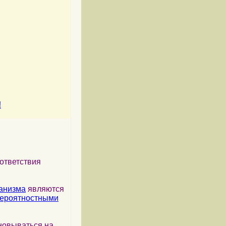
!
ответствия
анизма
являются
ероятностными
новываться на