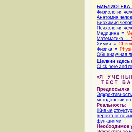
БИБЛИОТЕКА
Физиология че
Анатомия чело
Биохимия чело
Психология че
Медицина =
Me
Математика =
Химия =
Chemi
Физика =
Physi
Общенаучная л
Щелкни здесь 
Click here and re
«Я У Ч Е Н Ы Й
Т Е С Т В А Ш
Предпосылка
:
Эффективность
методологии
по
Реальность
:
Живые
структу
вероятностными
функциями
.
Необходимое 
Эффективное
и