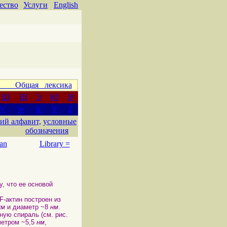
ество
Услуги
English
 Общая лексика
Ш
Щ
Э
Ю
Я
V
W
X
Y
Z
ий алфавит,
условные
обозначения
an
Library =
у, что ее основой
F-актин построен из
км
и диаметр ~8
нм
.
ную спираль (см. рис.
метром ~5,5
нм
,