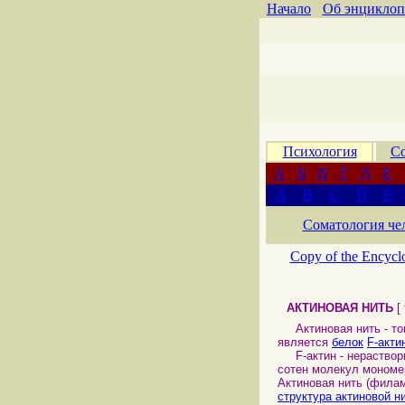
Начало
Об энциклоп
Психология
Со
А
Б
В
Г
Д
Е
A
B
C
D
E
Соматология че
Copy of the Encycl
АКТИНОВАЯ НИТЬ
[
Актиновая нить - то
является
белок
F-акти
F-актин - нераствор
сотен молекул мономер
Актиновая нить (филам
структура актиновой н