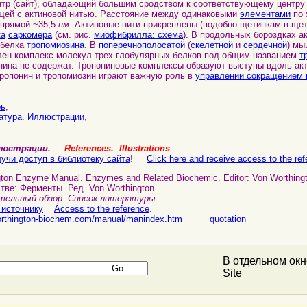
тр (сайт), обладающий большим сродством к соответствующему центру
щей с актиновой нитью. Расстояние между одинаковыми
элементами
по 
о прямой ~35,5
нм
. Актиновые нити прикреплены (подобно щетинкам в щет
ка
саркомера
(см. рис.
миофибрилла: схема
). В продольных бороздках а
 белка
тропомиозина
. В
поперечнополосатой
(
скелетной
и
сердечной
) мы
лен комплекс молекул трех глобулярных белков под общим названием
т
ина не содержат. Тропониновые комплексы образуют выступы вдоль ак
Тропонин и тропомиозин играют важную роль в
управлении сокращением 
рь
,
атура. Иллюстрации
,
ллюстрации.
References. Illustrations
учи доступ в библиотеку сайта
!
Click here and receive access to the refe
ngton Enzyme Manual. Enzymes and Related Biochemic. Editor: Von Worthing
стве: Ферменты. Ред. Von Worthington.
тельный обзор. Список литературы.
 источнику
=
Access to the reference
.
orthington-biochem.com/manual/manindex.htm
quotation
В отдельном ок
Site