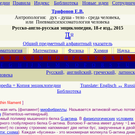
едии
Правила
Индекс
Библиотека
Новые идеи
Сотруднич
Трифонов Е.В.
Антропология: дух - душа - тело - среда человека,
или
Пневмапсихосоматология человека
Русско-англо-русская энциклопедия, 18-е изд., 2015
π
ψ
σ
Общий предметный алфавитный указатель
матология
Математика
Физика
Химия
Наука
Ж
З
И
К
Л
М
Н
О
П
Р
С
Т
У
Ф
Х
Ц
Ч
F
G
H
I
J
K
L
M
N
O
P
Q
R
S
T
U
Русский,
английский,
греческий,
латинск
ловека
↔
opedia =
Копия энциклопедии
Translate: Englisch
Russi
Библиотека
thin filament
]
нкая нить (филамент)
миофибриллы
. Называется актиновой нитью потом
н
(filamentous-нитевидный).
имый полимер мышечного белка
G-актина
. В
физиологических
условиях
ного глобулярного белка G-актина. Волокно F-актина имеет длину ~1
м
ент) по своему строению напоминает две нитки бус, закрученные в двой
ити: схема
). Каждая «бусинка» - это мономерная молекула G-актина диа