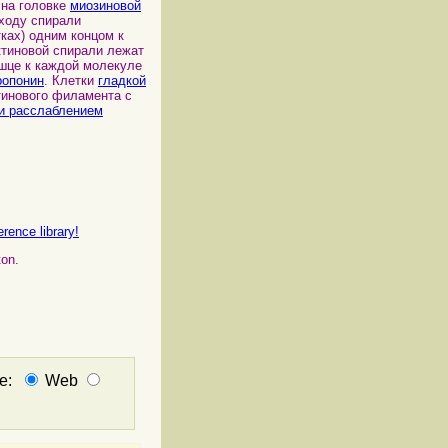
 на головке
миозиновой
ходу спирали
ках) одним концом к
ктиновой спирали лежат
шце к каждой молекуле
ропонин
. Клетки
гладкой
тинового филамента с
и расслаблением
rence library!
ton.
не:
Web