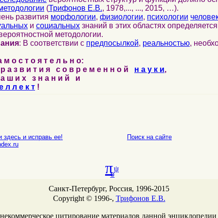
методологии
(
Трифонов Е.В.
, 1978,..., ..., 2015, …).
пень развития
морфологии
,
физиологии
,
психологии
челове
уальных
и
социальных
знаний в этих областях определяетс
вероятностной методологии.
нания
: В соответствии с
предпосылкой
,
реальностью
, необ
м о с т о я т е л ь н о:
р а з в и т и я с о в р е м е н н о й
н а у к и
,
а ш и х з н а н и й и
е л л е к т
!
 здесь и исправь ее!
Поиск на сайте
E-mail
dex.ru
π
ψ
σ
Санкт-Петербург, Россия, 1996-2015
Copyright © 1996-,
Трифонов Е.В.
 некоммерческое цитирование материалов данной энциклопедии