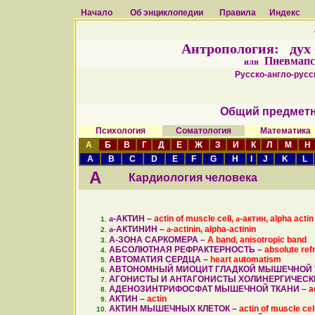
Начало
Об энциклопедии
Правила
Индекс
Антропология: дух - 
Пневмапс
или
Русско-англо-русск
Общий предметн
Психология
Соматология
Математика
А
Б
В
Г
Д
Е
Ж
З
И
К
Л
М
Н
A
B
C
D
E
F
G
H
I
J
K
L
А
Кардиология человека
a
-АКТИН –
actin of muscle cell,
a
-актин, alpha actin
a
-АКТИНИН –
a
-actinin, alpha-actinin
A-ЗОНА САРКОМЕРА –
A band, anisotropic band
АБСОЛЮТНАЯ РЕФРАКТЕРНОСТЬ –
absolute ref
АВТОМАТИЯ СЕРДЦА –
heart automatism
АВТОНОМНЫЙ МИОЦИТ ГЛАДКОЙ МЫШЕЧНОЙ 
АГОНИСТЫ И АНТАГОНИСТЫ ХОЛИНЕРГИЧЕСК
АДЕНОЗИНТРИФОСФАТ МЫШЕЧНОЙ ТКАНИ –
a
АКТИН –
actin
АКТИН МЫШЕЧНЫХ КЛЕТОК –
actin of muscle cel