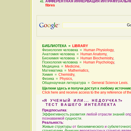
АФФЕРЕНТНАЯ ИННЕРВАЦИЯ ИНТРАФУЗАЛЬН
fibres
БИБЛИОТЕКА =
LIBRARY
Физиология человека =
Human Physiology
,
Анатомия человека =
Human Anatomy
,
Биохимия человека =
Human Biochemistry
,
Психология человека =
Human Psychology
,
Медицина =
Medicine
,
Математика =
Mathematics
,
Химия =
Chemistry
,
Физика =
Physics
,
Общенаучная литература =
General Science Lexis
.
Щелкни здесь и получи доступ к любому источник
Click here and receive access to the any reference of the
«Я У Ч Е Н Ы Й И Л И . . . Н Е Д О У Ч К А ?»
Т Е С Т В А Ш Е Г О И Н Т Е Л Л Е К Т А
Предпосылка
:
Эффективность
развития
любой отрасли
знаний
опр
познаваемой
сущности
.
Реальность
:
Живые
структуры
от
биохимического
и
субклеточног
структурами
.
Функции
вероятностных структур явля