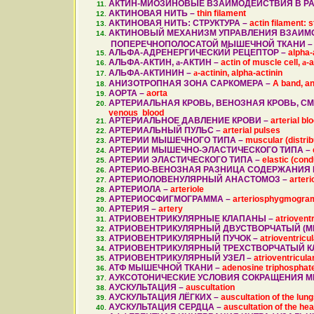
АКТИН-МИОЗИНОВЫЕ ВЗАИМОДЕЙСТВИЯ В РА
АКТИНОВАЯ НИТЬ –
thin filament
АКТИНОВАЯ НИТЬ: СТРУКТУРА –
actin filament: 
АКТИНОВЫЙ МЕХАНИЗМ УПРАВЛЕНИЯ ВЗАИМО
ПОПЕРЕЧНОПОЛОСАТОЙ МЫШЕЧНОЙ ТКАНИ 
АЛЬФА-АДРЕНЕРГИЧЕСКИЙ РЕЦЕПТОР –
alpha-
АЛЬФА-АКТИН,
a
-АКТИН –
actin of muscle cell,
a
-
АЛЬФА-АКТИНИН –
a
-actinin, alpha-actinin
АНИЗОТРОПНАЯ ЗОНА САРКОМЕРА –
A band, an
АОРТА –
aorta
АРТЕРИАЛЬНАЯ КРОВЬ, ВЕНОЗНАЯ КРОВЬ, С
venous blood
АРТЕРИАЛЬНОЕ ДАВЛЕНИЕ КРОВИ –
arterial b
АРТЕРИАЛЬНЫЙ ПУЛЬС –
arterial pulses
АРТЕРИИ МЫШЕЧНОГО ТИПА –
muscular (distrib
АРТЕРИИ МЫШЕЧНО-ЭЛАСТИЧЕСКОГО ТИПА –
АРТЕРИИ ЭЛАСТИЧЕСКОГО ТИПА –
elastic (cond
АРТЕРИО-ВЕНОЗНАЯ РАЗНИЦА СОДЕРЖАНИЯ 
АРТЕРИОЛОВЕНУЛЯРНЫЙ АНАСТОМОЗ –
arter
АРТЕРИОЛА –
arteriole
АРТЕРИОСФИГМОГРАММА –
arteriosphygmogram,
АРТЕРИЯ –
artery
АТРИОВЕНТРИКУЛЯРНЫЕ КЛАПАНЫ –
atriovent
АТРИОВЕНТРИКУЛЯРНЫЙ ДВУСТВОРЧАТЫЙ (М
АТРИОВЕНТРИКУЛЯРНЫЙ ПУЧОК –
atrioventricu
АТРИОВЕНТРИКУЛЯРНЫЙ ТРЕХСТВОРЧАТЫЙ К
АТРИОВЕНТРИКУЛЯРНЫЙ УЗЕЛ –
atrioventricula
АТФ МЫШЕЧНОЙ ТКАНИ –
adenosine triphosphate
АУКСОТОНИЧЕСКИЕ УСЛОВИЯ СОКРАЩЕНИЯ 
АУСКУЛЬТАЦИЯ –
auscultation
АУСКУЛЬТАЦИЯ ЛЁГКИХ –
auscultation of the lun
АУСКУЛЬТАЦИЯ СЕРДЦА –
auscultation of the hea