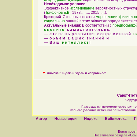
Необходимое условие
:
Эффективное
исследование
вероятностных структу
(
Трифонов Е.В.
, 1978,..., ..., 2015, …).
Критерий
: Степень развития
морфологии
,
физиолог
социальных
знаний в этих областях определяется с
Актуальные знания
: В соответствии с
предпосылко
о ц е н и т е
с а м о с т о я т е л ь н о:
— с т е п е н ь р а з в и т и я с о в р е м е н н о й
н 
— о б ъ е м В а ш и х з н а н и й и
— В а ш
и н т е л л е к т
!
♥
Ошибка?
Щелкни здесь и исправь ее!
Санкт-Пете
Copyrig
Разрешается некоммерческое цитир
полного указания источника заимствования
Автор
Новые идеи
Индекс
Библиотека
П
Всего посети
Посетителей раздела «Сомат