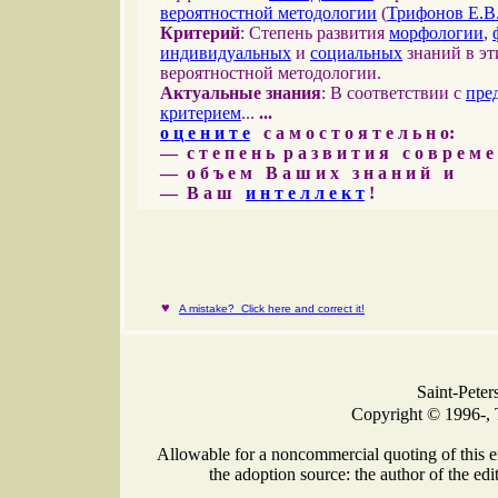
вероятностной методологии
(
Трифонов Е.В
Критерий
: Степень развития
морфологии
,
индивидуальных
и
социальных
знаний в эт
вероятностной методологии.
Актуальные знания
: В соответствии с
пре
критерием
...
...
о ц е н и т е
с а м о с т о я т е л ь н о:
— с т е п е н ь р а з в и т и я с о в р е м 
— о б ъ е м В а ш и х з н а н и й и
— В а ш
и н т е л л е к т
!
♥
A mistake? Click here and correct it!
Saint-Peter
Copyright © 1996-, 
Allowable for a noncommercial quoting of this e
the adoption source: the author of the edit