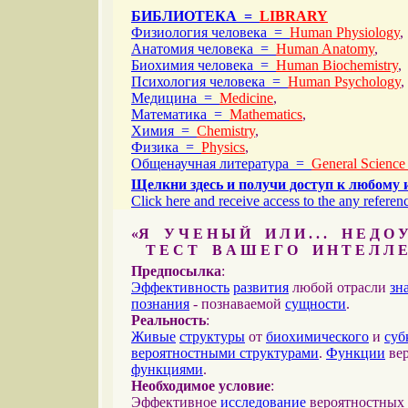
БИБЛИОТЕКА =
LIBRARY
Физиология человека =
Human Physiology
,
Анатомия человека =
Human Anatomy
,
Биохимия человека =
Human Biochemistry
,
Психология человека =
Human Psychology
,
Медицина =
Medicine
,
Математика =
Mathematics
,
Химия =
Chemistry
,
Физика =
Physics
,
Общенаучная литература =
General Science
Щелкни здесь и получи доступ к любому 
Click here and receive access to the any referenc
«Я У Ч Е Н Ы Й И Л И . . . Н Е Д О У
Т Е С Т В А Ш Е Г О И Н Т Е Л Л Е
Предпосылка
:
Эффективность
развития
любой отрасли
зн
познания
- познаваемой
сущности
.
Реальность
:
Живые
структуры
от
биохимического
и
суб
вероятностными структурами
.
Функции
вер
функциями
.
Необходимое условие
:
Эффективное
исследование
вероятностных 