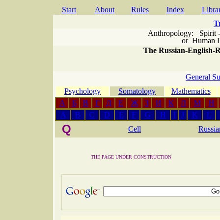
Start
About
Rules
Index
Libra
T
Anthropology: Spirit 
or
Human P
The Russian-English-Ru
General Su
Psychology
Somatology
Mathematics
А
Б
В
Г
Д
Е
Ж
З
И
К
Л
М
Н
A
B
C
D
E
F
G
H
I
J
K
L
Q
Cell
Russia
THE PAGE UNDER CONSTRUCTION
СТРАН