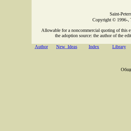
Saint-Peter
Copyright © 1996-, 
Allowable for a noncommercial quoting of this e
the adoption source: the author of the edit
Author
New Ideas
Index
Library
Общ