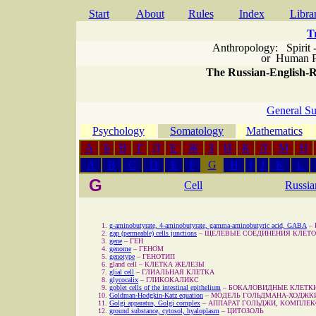
Start
About
Rules
Index
Libra
T
Anthropology: Spirit 
or
Human P
The Russian-English-Ru
General Su
Psychology
Somatology
Mathematics
А
Б
В
Г
Д
Е
Ж
З
И
К
Л
М
Н
A
B
C
D
E
F
G
H
I
J
K
L
G
Cell
Russia
g
-aminobutyrate, 4-aminobutyrate, gamma-aminobutyric acid, GABA
–
gap (permeable) cells junctions
–
ЩЕЛЕВЫЕ СОЕДИНЕНИЯ КЛЕТ
gene
–
ГЕН
genome
–
ГЕНО́М
genotype
–
ГЕНОТИП
gland cell
–
КЛЕТКА ЖЕЛЕЗЫ
glial cell
–
ГЛИАЛЬНАЯ КЛЕТКА
glycocalix
–
ГЛИКОКАЛИКС
goblet cells of the intestinal epithelium
–
БОКАЛОВИДНЫЕ КЛЕТК
Goldman-Hodgkin-Katz equation
–
МОДЕЛЬ ГОЛЬДМАНА-ХОДЖК
Golgi apparatus, Golgi complex
–
АППАРАТ ГОЛЬДЖИ, КОМПЛЕК
ground substance, cytosol, hyaloplasm
–
ЦИТОЗОЛЬ