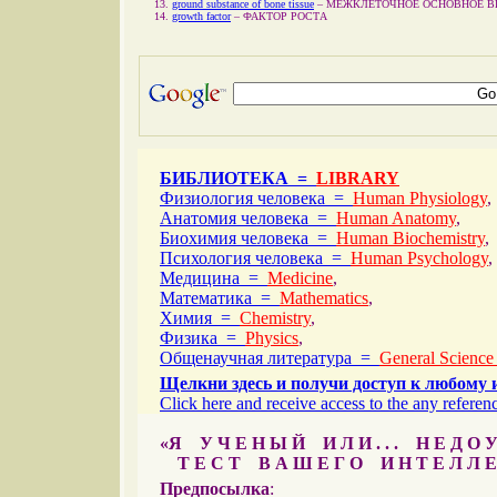
ground substance of bone tissue
–
МЕЖКЛЕТОЧНОЕ ОСНОВНОЕ В
growth factor
–
ФАКТОР РОСТА
БИБЛИОТЕКА =
LIBRARY
Физиология человека =
Human Physiology
,
Анатомия человека =
Human Anatomy
,
Биохимия человека =
Human Biochemistry
,
Психология человека =
Human Psychology
,
Медицина =
Medicine
,
Математика =
Mathematics
,
Химия =
Chemistry
,
Физика =
Physics
,
Общенаучная литература =
General Science
Щелкни здесь и получи доступ к любому 
Click here and receive access to the any referenc
«Я У Ч Е Н Ы Й И Л И . . . Н Е Д О У
Т Е С Т В А Ш Е Г О И Н Т Е Л Л Е
Предпосылка
: