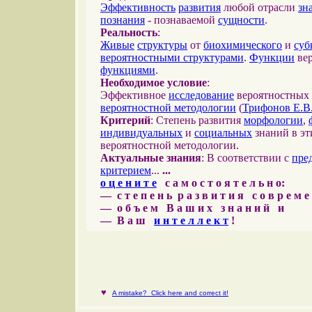
Эффективность
развития
любой отрасли
зн
познания
- познаваемой
сущности
.
Реальность
:
Живые
структуры
от
биохимического
и
суб
вероятностными структурами
.
Функции
вер
функциями
.
Необходимое условие
:
Эффективное
исследование
вероятностных 
вероятностной методологии
(
Трифонов Е.В
Критерий
: Степень развития
морфологии
,
индивидуальных
и
социальных
знаний в эт
вероятностной методологии.
Актуальные знания
: В соответствии с
пре
критерием
...
...
о ц е н и т е
с а м о с т о я т е л ь н о:
— с т е п е н ь р а з в и т и я с о в р е м 
— о б ъ е м В а ш и х з н а н и й и
— В а ш
и н т е л л е к т
!
♥
A mistake? Click here and correct it!