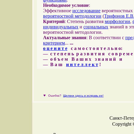
Необходимое условие
:
Эффективное
исследование
вероятностных 
вероятностной методологии
(
Трифонов Е.В
Критерий
: Степень развития
морфологии
,
индивидуальных
и
социальных
знаний в эт
вероятностной методологии.
Актуальные знания
: В соответствии с
пре
критерием
...
...
о ц е н и т е
с а м о с т о я т е л ь н о:
— с т е п е н ь р а з в и т и я с о в р е м 
— о б ъ е м В а ш и х з н а н и й и
— В а ш
и н т е л л е к т
!
♥
Ошибка?
Щелкни здесь и исправь ее!
Санкт-Петер
Copyright 