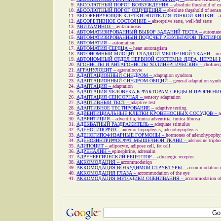
АБСОЛЮТНЫЙ ПОРОГ ВОЗБУЖДЕНИЯ –
absolute threshold of ex
АБСОЛЮТНЫЙ ПОРОГ ОЩУЩЕНИЯ –
absolute threshold of sensa
АБСОРБИРУЮЩИЕ КЛЕТКИ ЭПИТЕЛИЯ ТОНКОЙ КИШКИ –
a
АБСОРБТИВНОЕ СОСТОЯНИЕ –
absorptive state, well-fed state
АВИТАМИНОЗ –
avitaminosis
АВТОМАТИЗИРОВАННЫЙ ВЫБОР ЗАДАНИЙ ТЕСТА –
automate
АВТОМАТИЗИРОВАННЫЙ ПОДСЧЕТ РЕЗУЛЬТАТОВ ТЕСТИРО
АВТОМАТИЯ –
automatism
АВТОМАТИЯ СЕРДЦА –
heart automatism
АВТОНОМНЫЙ МИОЦИТ ГЛАДКОЙ МЫШЕЧНОЙ ТКАНИ –
mu
АВТОНОМНЫЙ ОТДЕЛ НЕРВНОЙ СИСТЕМЫ: ЯДРА, НЕРВЫ 
АГОНИСТЫ И АНТАГОНИСТЫ ХОЛИНЕРГИЧЕСКИЕ –
choliner
АГРАНУЛОЦИТ –
agranulocyte
АДАПТАЦИОННЫЙ СИНДРОМ –
adaptation syndrom
АДАПТАЦИОННЫЙ СИНДРОМ ОБЩИЙ –
general adaptation syn
АДАПТАЦИЯ –
adaptation
АДАПТАЦИЯ ЧЕЛОВЕКА К ФАКТОРАМ СРЕДЫ И ПРОГНОЗИ
АДАПТАЦИЯ СЕНСОРНАЯ –
sensory adaptation
АДАПТИВНЫЙ ТЕСТ –
adaptive test
АДАПТИВНОЕ ТЕСТИРОВАНИЕ –
adaptive testing
АДВЕНТИЦИАЛЬНЫЕ КЛЕТКИ КРОВЕНОСНЫХ СОСУДОВ –
a
АДВЕНТИЦИЯ –
adventitia, tunica adventitia, tunica fibrosa
АДЕКВАТНЫЙ РАЗДРАЖИТЕЛЬ –
adequate stimulus
АДЕНОГИПОФИЗ –
anterior hypophysis, adenohypophysis
АДЕНОГИПОФИЗАРНЫЕ ГОРМОНЫ –
hormones of adenohypophy
АДЕНОЗИНТРИФОСФАТ МЫШЕЧНОЙ ТКАНИ –
adenosine tripho
АДИПОЦИТ –
adipocyte, adipose cell, fat cell
АДРЕНАЛИН –
epinephrine, adrenalin
АДРЕНЕРГИЧЕСКИЙ РЕЦЕПТОР –
adrenergic receptor
АККОМОДАЦИЯ –
accommodation
АККОМОДАЦИЯ ВОЗБУДИМОЙ СТРУКТУРЫ –
accommodation of
АККОМОДАЦИЯ ГЛАЗА –
accommodation of the eye
АККОМОДАЦИЯ МЕТОДИКИ ОЦЕНИВАНИЯ –
accommodation of