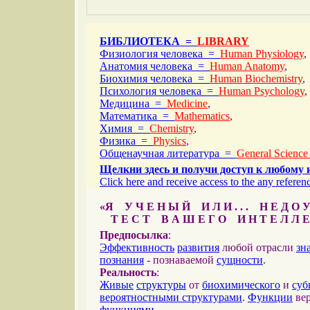
БИБЛИОТЕКА =
LIBRARY
Физиология человека =
Human Physiology
,
Анатомия человека =
Human Anatomy
,
Биохимия человека =
Human Biochemistry
,
Психология человека =
Human Psychology
,
Медицина =
Medicine
,
Математика =
Mathematics
,
Химия =
Chemistry
,
Физика =
Physics
,
Общенаучная литература =
General Science
Щелкни здесь и получи доступ к любому 
Click here and receive access to the any referenc
«Я У Ч Е Н Ы Й И Л И . . . Н Е Д О У
Т Е С Т В А Ш Е Г О И Н Т Е Л Л Е
Предпосылка
:
Эффективность
развития
любой отрасли
зн
познания
- познаваемой
сущности
.
Реальность
:
Живые
структуры
от
биохимического
и
суб
вероятностными структурами
.
Функции
вер
функциями
.