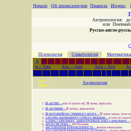
Начало
Об энциклопедии
Правила
Индекс
Т
Антропология: дух 
или
Пневмапс
Русско-англо-русска
О
Психология
Соматология
Математика
А
Б
В
Г
Д
Е
Ж
З
И
К
Л
М
Н
α
– Акк
Акс – Амо
Ана – Аск
Ас
A
B
C
D
E
F
G
H
I
J
K
L
α
–...
Андрология
Aкк–...
α
α
-АКТИН –
actin of muscle cell,
-актин, alpha actin
α
α
-АКТИНИН –
-actinin, alpha-actinin
α
α
-МОТОНЕЙРОН СПИННОГО МОЗГА –
-motor neuron, lower m
A-ВОЛНА ВЫЗВАННОГО ОТВЕТА МЫШЦЫ –
A-wave of a muscl
A-ЗОНА САРКОМЕРА, АНИЗОТРОПНАЯ ЗОНА САРКОМЕРА –
APUD-СИСТЕМА –
APUD-system
АБСОЛЮТНАЯ РЕФРАКТЕРНОСТЬ –
absolute refractoriness
АБСОЛЮТНОЙ РЕФРАКТЕРНОСТИ ПЕРИОД –
absolute refractory