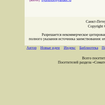
(author):
tryphonov@yandex.ru
Санкт-Петер
Copyright 
Разрешается некоммерческое цитирова
полного указания источника заимствования: 
Автор
Новые идеи
Индекс
Библиотека
П
Всего посетите
Посетителей раздела «Соматол