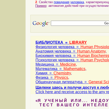
2
. Свойство
поведения
человека
, характеризую
Пример
: автоматия действий при осуществлени
БИБЛИОТЕКА =
LIBRARY
Физиология человека =
Human Physiol
Анатомия человека =
Human Anatomy
,
Биохимия человека =
Human Biochemis
Психология человека =
Human Psychol
Медицина =
Medicine
,
Математика =
Mathematics
,
Химия =
Chemistry
,
Физика =
Physics
,
Общенаучная литература =
General Sc
Щелкни здесь и получи доступ к люб
Click here and receive access to the any ref
«Я У Ч Е Н Ы Й И Л И . . . Н Е Д О У
Т Е С Т В А Ш Е Г О И Н Т Е Л Л Е 