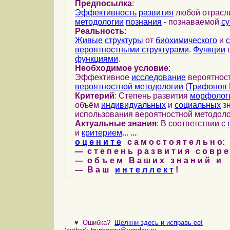
Предпосылка
:
Эффективность
развития
любой отрас
методологии
познания
- познаваемой
с
Реальность
:
Живые
структуры
от
биохимического
и
вероятностными структурами
.
Функции
в
функциями
.
Необходимое условие
:
Эффективное
исследование
вероятност
вероятностной методологии
(
Трифонов 
Критерий
: Степень развития
морфолог
объём
индивидуальных
и
социальных
зн
использования вероятностной методоло
Актуальные знания
: В соответствии с
и
критерием
...
...
о ц е н и т е
с а м о с т о я т е л ь н о:
— с т е п е н ь р а з в и т и я с о в р 
— о б ъ е м В а ш и х з н а н и й и
— В а ш
и н т е л л е к т
!
♥
Ошибка?
Щелкни здесь и исправь ее!