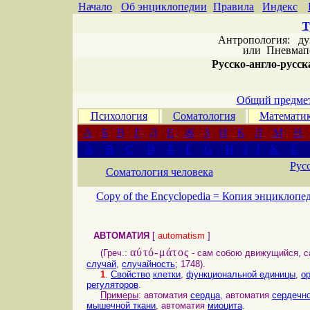
Начало
Об энциклопедии
Правила
Индекс
Т
Антропология: дух 
или
Пневмапс
Русско-англо-русска
Общий предмет
Психология
Соматология
Математи
А
Б
В
Г
Д
Е
Ж
З
И
К
Л
М
Н
A
B
C
D
E
F
G
H
I
J
K
L
Рус
Соматология человека
Copy of the Encyclopedia =
Копия энциклопе
АВТОМАТИЯ
[
automatism
]
αύτό-μάτος
(Греч.:
- сам собою движущийся, 
случай
,
случайность
; 1748).
1
.
Свойство
клетки
,
функциональной единицы
,
о
регуляторов
.
Примеры
: автоматия
сердца
, автоматия
сердечн
мышечной ткани
, автоматия
миоцита
.