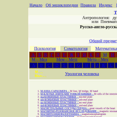
Начало
Об энциклопедии
Правила
Индекс
Т
Антропология: дух 
или
Пневмапс
Русско-англо-русска
Общий предмет
Психология
Соматология
Математика
А
Б
В
Г
Д
Е
Ж
З
И
К
Л
М
Н
M – Мел
Мем – Метг
Мето – Мех
A
B
C
D
E
F
G
H
I
J
K
L
М–...
Урология человека
Мел–...
M-ЗОНА САРКОМЕРА –
M line, M bridge, M band
М-КЛЕТКИ ЭПИТЕЛИЯ ТОНКОЙ КИШКИ –
M cells of the intesti
ma-КОНЦЕВЫЕ ПЛАСТИНКИ –
ma-end plate
mb-КОНЦЕВЫЕ ПЛАСТИНКИ –
mb-end plate
mс-КОНЦЕВЫЕ ПЛАСТИНКИ –
mc-end plate
md-КОНЦЕВЫЕ ПЛАСТИНКИ –
md-end plate
МАГИСТРАЛЬНЫЕ СОСУДЫ СЕРДЦА –
great vessels of the heart
МАГНИТНО-РЕЗОНАНСНОЕ ИССЛЕДОВАНИЕ –
magnetic resona
МАГНИТОЭНЦЕФАЛОГРАММА –
magnetoencephalogram
МАГНИТОЭНЦЕФАЛОГРАФ –
magnetoencephalograph