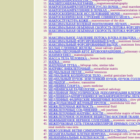
МАГНИТОЭНЦЕФАЛОГРАФИЯ –
magnetoencephalography
МАКРОГЕМАЦИРКУЛЯТОРНОЕ РУСЛО ПОЧЕК –
renal mаcrohe
МАКРОГЕМАЦИРКУЛЯЦИЯ В ПОЧКАХ –
macrohemacirculation i
МАКРОСКОПИЧЕСКОЕ ИССЛЕДОВАНИЕ МОЧИ –
macroscopic l
МАКРОСКОПИЧЕСКОЕ СТРОЕНИЕ СПИННОГО МОЗГА –
macro
МАКРОСТРУКТУРА КОЖИ –
macrostructure of the skin
МАКСИМАЛЬНАЯ ВОЛЕВАЯ ВЕНТИЛЯЦИЯ ЛЁГКИХ –
maximu
МАКСИМАЛЬНАЯ ОБЪЁМНАЯ СКОРОСТЬ ПОТОКА ФОРСИР
МАКСИМАЛЬНАЯ ОБЪЁМНАЯ СКОРОСТЬ ПОТОКА ФОРСИР
PF
МАКСИМАЛЬНОЕ ДАВЛЕНИЕ ПОТОКА ВДОХА И ВЫДОХА –
МАКСИМАЛЬНЫЙ ФОРСИРОВАННЫЙ ВДОХ –
maximum forsed 
МАКСИМАЛЬНЫЙ ФОРСИРОВАННЫЙ ВЫДОХ –
maximum forse
МАЛЫЕ СЛЮННЫЕ ЖЕЛЕЗЫ –
lesser salivary glands
МАЛЫЙ (ЛЁГОЧНЫЙ) КРУГ КРОВООБРАЩЕНИЯ –
pulmonary c
МАММОГЕНЕЗ –
mammogenesis
МАССА ТЕЛА ЧЕЛОВЕКА –
human body mass
МАТКА –
uterus
МАТОЧНАЯ ТРУБА –
fallopian tube, uterine tube
МАТРИКС ВНЕКЛЕТОЧНЫЙ –
extracellular matrix
МЕДИАЛЬНАЯ ПЕТЛЯ –
medial lemniscus
МЕДИАЛЬНОЕ КОЛЕНЧАТОЕ ТЕЛО –
medial geniculate body
МЕДИАЛЬНЫЙ ПУЧОК, ИЛИ ТОНКИЙ ПУЧОК (ПУЧОК ГОЛЛЯ
МЕДИАТОР –
mediator, transmitter
МЕДИЦИНА СПОРТА –
sports medicine
МЕДИЦИНСКАЯ РАДИОЛОГИЯ –
medical radiology
МЕДЛЕННАЯ ДИАСТОЛИЧЕСКАЯ ДЕПОЛЯРИЗАЦИЯ КЛЕТОК
МЕДЛЕННОАДАПТИРУЮЩИЕСЯ МЕХАНОРЕЦЕПТОРЫ ЛЁГК
МЕДЛЕННЫЕ ФАЗИЧЕСКИЕ МЫШЕЧНЫЕ ВОЛОКНА –
slow ph
МЕЖДОЛЬКОВЫЙ ЖЁЛЧНЫЙ ПРОТОК –
interlobular bile duct
МЕЖКЛЕТОЧНАЯ ЖИДКОСТЬ –
interstitial fluid
МЕЖКЛЕТОЧНЫЕ СОЕДИНЕНИЯ –
cell junctions
МЕЖКЛЕТОЧНЫЙ МАТРИКС КОСТИ –
intercellular matrix of bon
МЕЖКЛЕТОЧНОЕ ОСНОВНОЕ ВЕЩЕСТВО КОСТНОЙ ТКАНИ
МЕЖМЫШЕЧНОЕ НЕРВНОЕ СПЛЕТЕНИЕ –
myenteric nervous pl
МЕЖПУЧКОВАЯ СЕТЬ ГЕМАКАПИЛЛЯРОВ ПРЯМЫХ СОСУД
renal medulla vasa recta
МЕЖУЗЛОВЫЕ ВЕТВИ СИМПАТИЧЕСКОГО СТВОЛА –
interga
МЕЗАНГИАЛЬНЫЕ КЛЕТКИ НЕФРОНА –
mesangial cells of the n
МЕЗЕНХИМАЛЬНЫЕ КЛЕТКИ КОСТИ –
undifferentiated bone mese