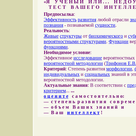
«Я У Ч Е Н Ы Й И Л И . . . Н Е Д О У
Т Е С Т В А Ш Е Г О И Н Т Е Л Л Е
Предпосылка
:
Эффективность
развития
любой отрасли
зн
познания
- познаваемой
сущности
.
Реальность
:
Живые
структуры
от
биохимического
и
суб
вероятностными структурами
.
Функции
вер
функциями
.
Необходимое условие
:
Эффективное
исследование
вероятностных 
вероятностной методологии
(
Трифонов Е.В
Критерий
: Степень развития
морфологии
,
индивидуальных
и
социальных
знаний в эт
вероятностной методологии.
Актуальные знания
: В соответствии с
пре
критерием
...
...
о ц е н и т е
с а м о с т о я т е л ь н о:
— с т е п е н ь р а з в и т и я с о в р е м 
— о б ъ е м В а ш и х з н а н и й и
— В а ш
и н т е л л е к т
!