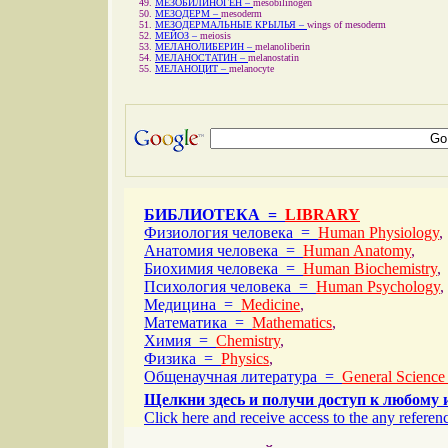
МЕЗОБИЛИНОГЕН –
mesobilinogen
МЕЗОДЕРМ –
mesoderm
МЕЗОДЕРМАЛЬНЫЕ КРЫЛЬЯ –
wings of mesoderm
МЕЙОЗ –
meiosis
МЕЛАНОЛИБЕРИН –
melanoliberin
МЕЛАНОСТАТИН –
melanostatin
МЕЛАНОЦИТ –
melanocyte
БИБЛИОТЕКА =
LIBRARY
Физиология человека =
Human Physiology
,
Анатомия человека =
Human Anatomy
,
Биохимия человека =
Human Biochemistry
,
Психология человека =
Human Psychology
,
Медицина =
Medicine
,
Математика =
Mathematics
,
Химия =
Chemistry
,
Физика =
Physics
,
Общенаучная литература =
General Science
Щелкни здесь и получи доступ к любому 
Click here and receive access to the any referenc