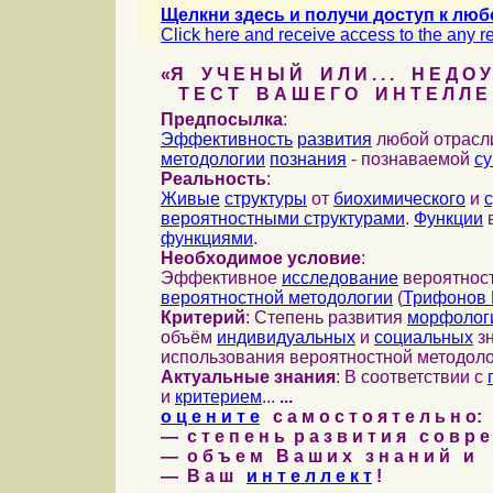
Щелкни здесь и получи доступ к люб
Click here and receive access to the any ref
«Я У Ч Е Н Ы Й И Л И . . . Н Е Д О У
Т Е С Т В А Ш Е Г О И Н Т Е Л Л Е 
Предпосылка
:
Эффективность
развития
любой отрас
методологии
познания
- познаваемой
с
Реальность
:
Живые
структуры
от
биохимического
и
вероятностными структурами
.
Функции
в
функциями
.
Необходимое условие
:
Эффективное
исследование
вероятност
вероятностной методологии
(
Трифонов 
Критерий
: Степень развития
морфолог
объём
индивидуальных
и
социальных
зн
использования вероятностной методоло
Актуальные знания
: В соответствии с
и
критерием
...
...
о ц е н и т е
с а м о с т о я т е л ь н о:
— с т е п е н ь р а з в и т и я с о в р 
— о б ъ е м В а ш и х з н а н и й и
— В а ш
и н т е л л е к т
!