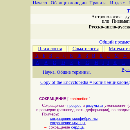
Начало
Об энциклопедии
Правила
Индекс
Т
Антропология: дух 
или
Пневмапс
Русско-англо-русска
Общий предмет
Психология
Соматология
Математи
А
Б
В
Г
Д
Е
Ж
З
И
К
Л
М
Н
A
B
C
D
E
F
G
H
I
J
K
L
Рус
Наука. Общие термины.
Copy of the Encyclopedia =
Копия энциклопе
СОКРАЩЕНИЕ
[
contraction
]
Сокращение -
процесс
и
результат
уменьшения (о
в размерах (разновидность деформации), по продо
Примеры
:
–
сокращение миофибриллы
,
–
сокращение мышцы
,
–
сокращение
сердца
,