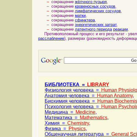
–
сокращение
жёлчного пузыря
,
–
сокращение
кровеносных сосудов
,
–
сокращение
лимфатических сосудов
,
–
сокращение
матки
,
–
сокращение
сфинктера
,
–
сокращение
энергетических затрат
,
–
сокращение
латентного периода
реакции
.
Противоположный процесс и его результат - увели
расслабление
), размерах (разновидность деформац
БИБЛИОТЕКА =
LIBRARY
Физиология человека =
Human Physiol
Анатомия человека =
Human Anatomy
,
Биохимия человека =
Human Biochemis
Психология человека =
Human Psychol
Медицина =
Medicine
,
Математика =
Mathematics
,
Химия =
Chemistry
,
Физика =
Physics
,
Общенаучная литература =
General Sc