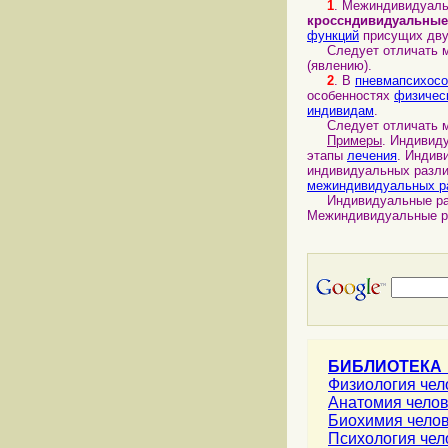
1
. Межиндивидуал
кроссндивидуальные
функций
присущих дву
Следует отличать м
(явлению).
2
. В
пневмапсихосо
особенностях
физичес
индивидам
.
Следует отличать ме
Примеры
. Индивид
этапы
лечения
. Индив
индивидуальных разли
межиндивидуальных р
Индивидуальные ра
Межиндивидуальные р
БИБЛИОТЕКА
Физиология че
Анатомия чело
Биохимия чело
Психология че