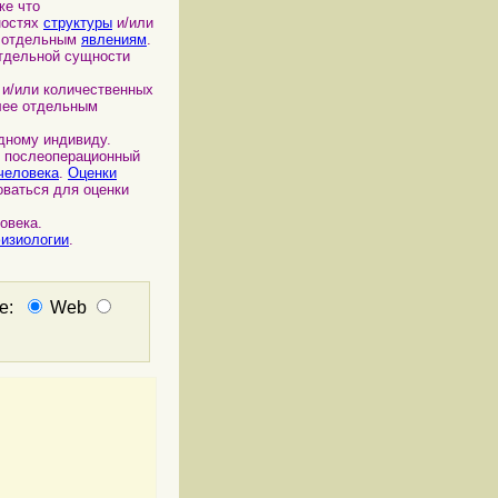
же что
ностях
структуры
и/или
е отдельным
явлениям
.
отдельной сущности
 и/или количественных
лее отдельным
дному индивиду.
в послеоперационный
человека
.
Оценки
оваться для оценки
овека.
изиологии
.
не:
Web