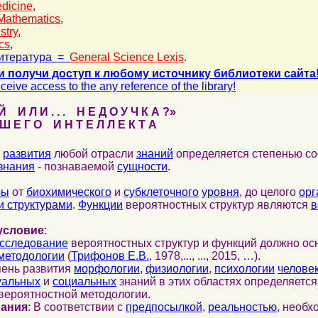
dicine
,
Mathematics
,
stry
,
cs
,
итература =
General Science Lexis
.
и получи доступ к любому источнику библиотеки сайта
ceive access to the any reference of the library!
 И Л И . . . Н Е Д О У Ч К А ?»
 Е Г О И Н Т Е Л Л Е К Т А
развития
любой отрасли
знаний
определяется степенью со
знания
- познаваемой
сущности
.
ры
от
биохимического
и
субклеточного
уровня
, до целого
орг
 структурами
.
Функции
вероятностных структур являются
в
условие
:
сследование
вероятностных структур и функций должно ос
методологии
(
Трифонов Е.В.
, 1978,..., ..., 2015, …).
пень развития
морфологии
,
физиологии
,
психологии
челове
уальных
и
социальных
знаний в этих областях определяетс
вероятностной методологии.
нания
: В соответствии с
предпосылкой
,
реальностью
, необ