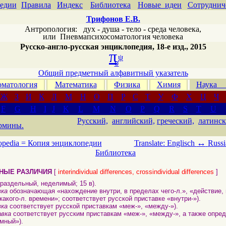
едии
Правила
Индекс
Библиотека
Новые идеи
Сотруднич
Трифонов Е.В.
Антропология: дух - душа - тело - среда человека,
или
Пневмапсихосоматология человека
Русско-англо-русская энциклопедия, 18-е изд., 2015
π
ψ
σ
Общий предметный алфавитный указатель
матология
Математика
Физика
Химия
Наука
Ж
З
И
К
Л
М
Н
О
П
Р
С
Т
У
Ф
Х
Ц
Ч
F
G
H
I
J
K
L
M
N
O
P
Q
R
S
T
U
Русский,
английский,
греческий,
латинск
рмины.
↔
opedia =
Копия энциклопедии
Translate: Englisch
Russi
Библиотека
НЫЕ РАЗЛИЧИЯ
[
interindividual differences, crossindividual differences
]
ераздельный, неделимый; 15 в).
вка
обозначающая «нахождение внутри, в пределах чего-л.», «действие,
какого-л. времени»; соответствует русской приставке «внутри-»).
вка
соответствует русской приставкам «меж-», «между-»).
вка
соответствует русским приставкам «меж-», «между-», а также опре
мный»).