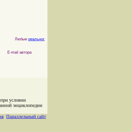
Любые
реальности
, как
физические
, так и
психические
, являются
 автора
 при условии
данной энциклопедии
ия
Параллельный сайт