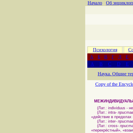
Начало
Об энциклоп
Психология
Со
А
Б
В
Г
Д
Е
A
B
C
D
E
Наука. Общие те
Copy of the Encycl
МЕЖИНДИВИДУАЛЬ
(Лат.: individuus - н
(Лат.: intra-
приста
«действие в пределах 
(Лат.: inter-
приста
(Лат.: cross-
приста
«перекрёстный», «взаи