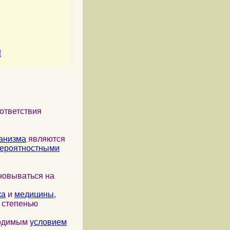
!
ответствия
анизма
являются
ероятностными
новываться на
ка
и
медицины
,
я степенью
ходимым
условием