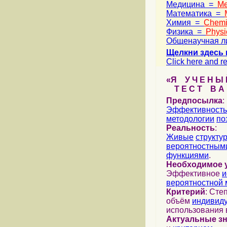
Медицина =
Me
Математика =
Химия =
Chemi
Физика =
Physi
Общенаучная л
Щелкни здесь 
Click here and re
«Я У Ч Е Н Ы Й
Т Е С Т В А Ш
Предпосылка
:
Эффективность
методологии
по
Реальность
:
Живые
структу
вероятностными
функциями
.
Необходимое 
Эффективное
и
вероятностной 
Критерий
: Сте
объём
индивид
использования 
Актуальные з