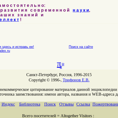
м о с т о я т е л ь н о:
р а з в и т и я с о в р е м е н н о й
н а у к и
,
а ш и х з н а н и й и
е л л е к т
!
 здесь и исправь ее!
Поиск на сайте
E-mail
dex.ru
π
ψ
σ
Санкт-Петербург, Россия, 1996-2015
Copyright © 1996-,
Трифонов Е.В.
 некоммерческое цитирование материалов данной энциклопедии
сточника заимствования: имени автора, названия и WEB-адреcа 
Индекс
Библиотека
Поиск
Отзывы
Ссылка
Пожертвован
Всего посетителей = Altogether Visitors :