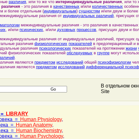
ьные
различия
, или то же что
интериндивидуальные различия
, или то 
 различия
- это различия в
качественных
и/или
количественных
особен
м и более отдельным (
индивидуальным
)
сущностям
и/или двум и боле
ежиндивидуальные различия от
индивидуальных различий
, присущих 
матологии
межиндивидуальные различия - это различия в качественных
ких
, и/или
психических
, и/или
духовных
процессов
, присущих двум и бо
жиндивидуальные различия от индивидуальных различий, присущих о
уальные различия
физиологических
показателей
в предоперационный и 
идуальные различия
психологических
показателей на протяжении
жизни
чий физиологических показателей
обследуемых
в
группе
могут использ
азличий
.
зличия являются
предметом
исследований
общей
психофизиологии
чел
азличия являются
предметом
исследований
дифференциальной психоф
В отдельном ок
Site
 =
LIBRARY
ловека =
Human Physiology
,
века =
Human Anatomy
,
века =
Human Biochemistry
,
ловека =
Human Psychology
,