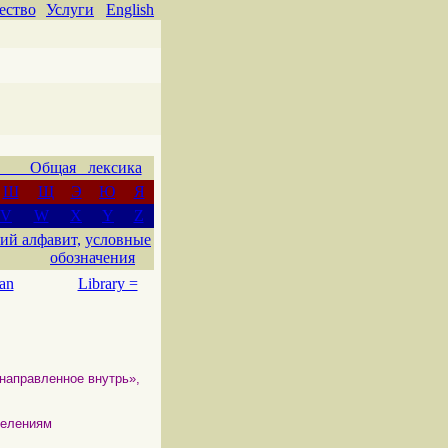
ество
Услуги
English
 Общая лексика
Ш
Щ
Э
Ю
Я
V
W
X
Y
Z
ий алфавит,
условные
обозначения
an
Library =
 направленное внутрь»,
делениям