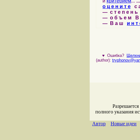
и
критерием
...
...
о ц е н и т е
с а 
— с т е п е н ь 
— о б ъ е м В 
— В а ш
и н т 
♥
Ошибка?
Щелкни
(author):
tryphonov@yan
Разрешается
полного указания и
Автор
Новые идеи