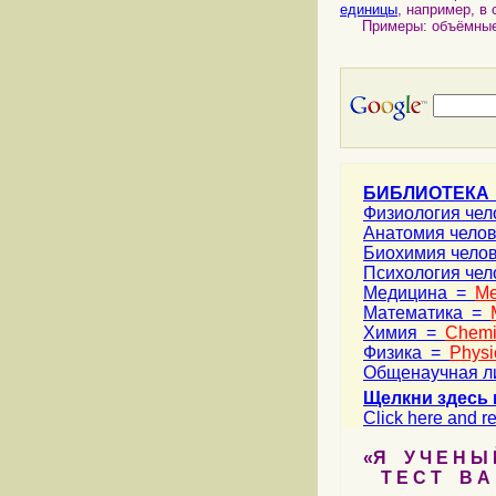
единицы
, например, в
Примеры: объёмные
БИБЛИОТЕКА
Физиология че
Анатомия чело
Биохимия чело
Психология че
Медицина =
Me
Математика =
Химия =
Chemi
Физика =
Physi
Общенаучная л
Щелкни здесь 
Click here and re
«Я У Ч Е Н Ы Й
Т Е С Т В А Ш