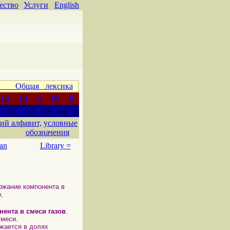
ество
Услуги
English
 Общая лексика
Ш
Щ
Э
Ю
Я
V
W
X
Y
Z
ий алфавит,
условные
обозначения
an
Library =
ржание компонента в
,
ента в смеси газов
.
смеси.
жается в долях