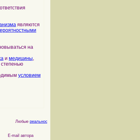
ответствия
анизма
являются
ероятностными
новываться на
ка
и
медицины
,
я степенью
ходимым
условием
Любые
реальности
, как
физические
, так и
психические
, являютс
 автора