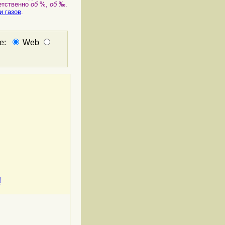
ветственно
об
%,
об
‰.
и газов
.
не:
Web
!