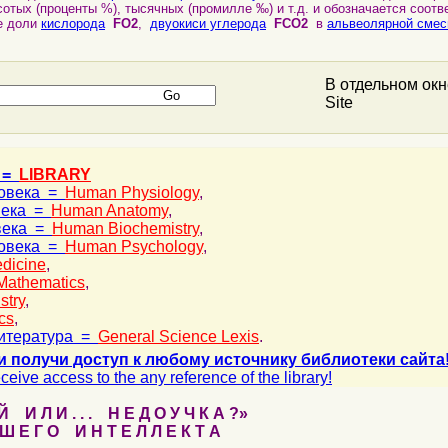
 сотых (проценты %), тысячных (промилле ‰) и т.д. и обозначается соот
 доли
кислорода
FO2
,
двуокиси углерода
FCO2
в
альвеолярной смес
В отдельном ок
Site
 =
LIBRARY
ловека =
Human Physiology
,
века =
Human Anatomy
,
века =
Human Biochemistry
,
ловека =
Human Psychology
,
dicine
,
Mathematics
,
stry
,
cs
,
итература =
General Science Lexis
.
и получи доступ к любому источнику библиотеки сайта
ceive access to the any reference of the library!
 И Л И . . . Н Е Д О У Ч К А ?»
 Е Г О И Н Т Е Л Л Е К Т А