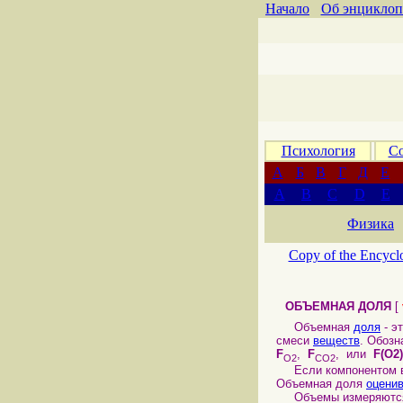
Начало
Об энциклоп
Психология
Со
А
Б
В
Г
Д
Е
A
B
C
D
E
Физика
Copy of the Encycl
ОБЪЕМНАЯ ДОЛЯ
[
Объемная
доля
- э
смеси
веществ
. Обозн
F
,
F
, или
F(O2)
O2
CO2
Если компонентом в с
Объемная доля
оцени
Объемы измеряются