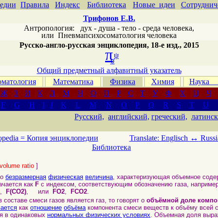
едии
Правила
Индекс
Библиотека
Новые идеи
Сотруднич
Трифонов Е.В.
Антропология: дух - душа - тело - среда человека,
или
Пневмапсихосоматология человека
Русско-англо-русская энциклопедия, 18-е изд., 2015
π
ψ
σ
Общий предметный алфавитный указатель
матология
Математика
Физика
Химия
Наука
Ж
З
И
К
Л
М
Н
О
П
Р
С
Т
У
Ф
Х
Ц
Ч
F
G
H
I
J
K
L
M
N
O
P
Q
R
S
T
U
Русский,
английский,
греческий,
латинск
↔
opedia =
Копия энциклопедии
Translate: Englisch
Russi
Библиотека
volume ratio
]
то
безразмерная
физическая
величина
, характеризующая объемное соде
ачается как
F
с индексом, соответствующим обозначению газа, например
,
F(CO2)
, или
FO2
,
FCO2
.
оставе смеси газов является газ, то говорят о
объёмной доле компон
вается
как
отношение
объёма
компонента смеси веществ к объёму всей 
 в одинаковых
нормальных физических условиях
. Объемная доля выра