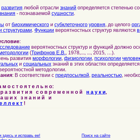
развития
любой отрасли
знаний
определяется степенью со
знания
- познаваемой
сущности
.
ры
от
биохимического
и
субклеточного
уровня
, до целого
орг
 структурами
.
Функции
вероятностных структур являются
в
условие
:
сследование
вероятностных структур и функций должно ос
методологии
(
Трифонов Е.В.
, 1978,..., ..., 2015, …).
пень развития
морфологии
,
физиологии
,
психологии
челове
уальных
и
социальных
знаний в этих областях определяетс
вероятностной методологии.
нания
: В соответствии с
предпосылкой
,
реальностью
, необ
м о с т о я т е л ь н о:
р а з в и т и я с о в р е м е н н о й
н а у к и
,
а ш и х з н а н и й и
е л л е к т
!
 здесь и исправь ее!
Поиск на сайте
E-mail