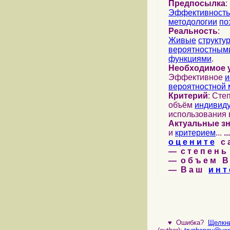
Предпосылка
:
Эффективность
методологии
по
Реальность
:
Живые
структу
вероятностными
функциями
.
Необходимое 
Эффективное
и
вероятностной 
Критерий
: Сте
объём
индивид
использования 
Актуальные з
и
критерием
...
...
о ц е н и т е
с а 
— с т е п е н ь 
— о б ъ е м В 
— В а ш
и н т 
♥
Ошибка?
Щелкни