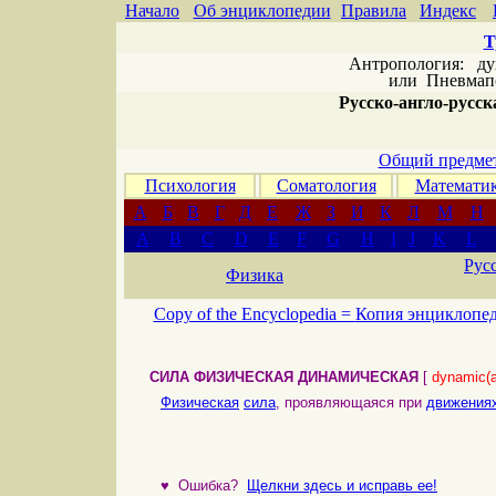
Начало
Об энциклопедии
Правила
Индекс
Т
Антропология: дух 
или
Пневмапс
Русско-англо-русска
Общий предмет
Психология
Соматология
Математи
А
Б
В
Г
Д
Е
Ж
З
И
К
Л
М
Н
A
B
C
D
E
F
G
H
I
J
K
L
Рус
Физика
Copy of the Encyclopedia =
Копия энциклопе
СИЛА ФИЗИЧЕСКАЯ ДИНАМИЧЕСКАЯ
[
dynamic(a
Физическая
сила
, проявляющаяся при
движения
♥
Ошибка?
Щелкни здесь и исправь ее!