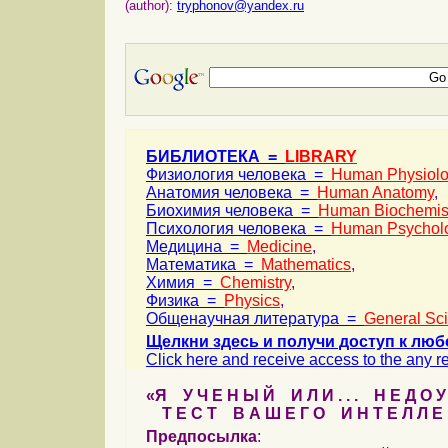
(author):
tryphonov@yandex.ru
БИБЛИОТЕКА =
LIBRARY
Физиология человека =
Human Physiol
Анатомия человека =
Human Anatomy
,
Биохимия человека =
Human Biochemis
Психология человека =
Human Psychol
Медицина =
Medicine
,
Математика =
Mathematics
,
Химия =
Chemistry
,
Физика =
Physics
,
Общенаучная литература =
General Sc
Щелкни здесь и получи доступ к люб
Click here and receive access to the any ref
«Я У Ч Е Н Ы Й И Л И . . . Н Е Д О У
Т Е С Т В А Ш Е Г О И Н Т Е Л Л Е 
Предпосылка
: