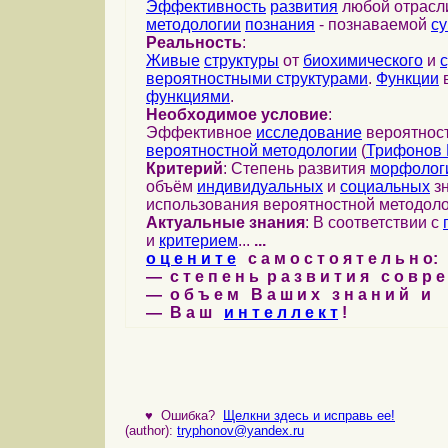
Эффективность
развития
любой отрас
методологии
познания
- познаваемой
с
Реальность
:
Живые
структуры
от
биохимического
и
вероятностными структурами
.
Функции
в
функциями
.
Необходимое условие
:
Эффективное
исследование
вероятност
вероятностной методологии
(
Трифонов 
Критерий
: Степень развития
морфолог
объём
индивидуальных
и
социальных
зн
использования вероятностной методоло
Актуальные знания
: В соответствии с
и
критерием
...
...
о ц е н и т е
с а м о с т о я т е л ь н о:
— с т е п е н ь р а з в и т и я с о в р 
— о б ъ е м В а ш и х з н а н и й и
— В а ш
и н т е л л е к т
!
♥
Ошибка?
Щелкни здесь и исправь ее!
(author):
tryphonov@yandex.ru