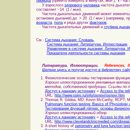
f
периода
(принято измерять в минутах,
мин
),
- час
У взрослого
здорового
человека
частота дыхате
составляет ~14 (1 /
мин
).
Частота дыхательных движений может изменятьс
остановке дыхания) до > 20 (1 /
мин
) (например, п
возраста
,
пола
и ряда других
факторов
.
Частота дыхательных движений и
глубина дыха
См.:
Система дыхания: Cловарь
,
Система дыхания: Литература. Иллюстрации
,
Управление в системе дыхания: Литература. 
Показатели деятельности системы дыхания
.
Литература. Иллюстрации.
References. Il
Щелкни здесь и получи доступ в библиотеку сай
Физиологические основы тестирования функции
Хорошо иллюстрированное рекламные матери
методов, собственной продукции. Ссылки по 
Доступ к данному источнику
=
Access to the ref
URL:
http://www.spiro.ru/info/osnovi/osnovi.htm
Thomas R. Gildea, MD; Kevin McCarthy, RCPT; M
Pulmonary function testing: Basics of Physiology a
Тестирование функций лёгких: основы физиоло
Хорошо иллюстрированный обзор
.
Доступ к данному источнику
=
Access to the ref
URL:
http://www.clevelandclinicmeded.com/disea
A short history of
spirometry and lung function tes