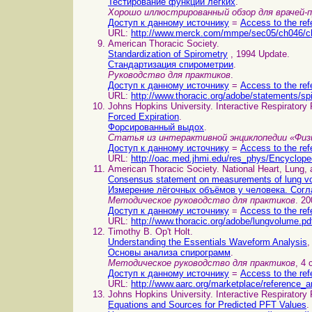
Тестирование функций лёгких
.
Хорошо иллюстрированный обзор для врачей-
Доступ к данному источнику
=
Access to the ref
URL:
http://www.merck.com/mmpe/sec05/ch046/c
American Thoracic Society.
Standardization of Spirometry
, 1994 Update.
Стандартизация спирометрии
.
Руководство для практиков
.
Доступ к данному источнику
=
Access to the ref
URL:
http://www.thoracic.org/adobe/statements/sp
Johns Hopkins University. Interactive Respiratory
Forced Expiration
.
Форсированный выдох
.
Статья из интерактивной энциклопедии «Физ
Доступ к данному источнику
=
Access to the ref
URL:
http://oac.med.jhmi.edu/res_phys/Encyclo
American Thoracic Society. National Heart, Lung, 
Consensus statement on measurements of lung v
Измерение лёгочных объёмов у человека. Сог
Методическое руководство для практиков
. 20
Доступ к данному источнику
=
Access to the ref
URL:
http://www.thoracic.org/adobe/lungvolume.pd
Timothy B. Op't Holt.
Understanding the Essentials Waveform Analysis
,
Основы анализа спирограмм
.
Методическое руководство для практиков
, 4 
Доступ к данному источнику
=
Access to the ref
URL:
http://www.aarc.org/marketplace/reference_ar
Johns Hopkins University. Interactive Respiratory 
Equations and Sources for Predicted PFT Values
.