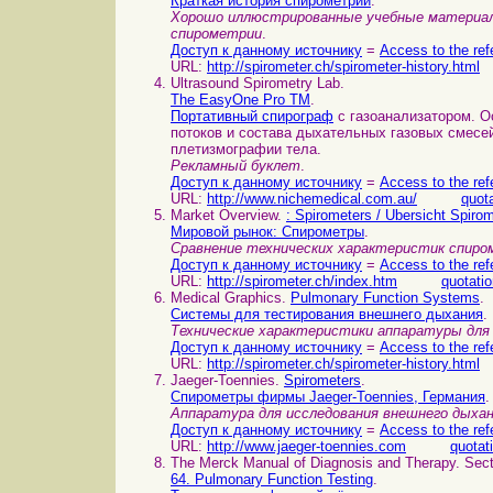
Краткая история спирометрии
.
Хорошо иллюстрированные учебные материал
спирометрии
.
Доступ к данному источнику
=
Access to the ref
URL:
http://spirometer.ch/spirometer-history.html
Ultrasound Spirometry Lab.
The EasyOne Pro TM
.
Портативный спирограф
с газоанализатором. 
потоков и состава дыхательных газовых смесей
плетизмографии тела.
Рекламный буклет
.
Доступ к данному источнику
=
Access to the ref
URL:
http://www.nichemedical.com.au/
quot
Market Overview.
: Spirometers / Ubersicht Spirom
Мировой рынок: Спирометры
.
Сравнение технических характеристик спиро
Доступ к данному источнику
=
Access to the ref
URL:
http://spirometer.ch/index.htm
quotati
Medical Graphics.
Pulmonary Function Systems
.
Системы для тестирования внешнего дыхания
.
Технические характеристики аппаратуры для 
Доступ к данному источнику
=
Access to the ref
URL:
http://spirometer.ch/spirometer-history.html
Jaeger-Toennies.
Spirometers
.
Спирометры фирмы Jaeger-Toennies, Германия
.
Аппаратура для исследования внешнего дыха
Доступ к данному источнику
=
Access to the ref
URL:
http://www.jaeger-toennies.com
quotat
The Merck Manual of Diagnosis and Therapy. Sect
64. Pulmonary Function Testing
.