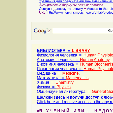
Уравнения для предсказания значений начений
Эмпирические формулы разных авторов
.
Доступ к данному источнику
=
Access to the ref
URL:
http://www.hopkinsmedicine.org/pftlab/prede
БИБЛИОТЕКА =
LIBRARY
Физиология человека =
Human Physiol
Анатомия человека =
Human Anatomy
,
Биохимия человека =
Human Biochemis
Психология человека =
Human Psychol
Медицина =
Medicine
,
Математика =
Mathematics
,
Химия =
Chemistry
,
Физика =
Physics
,
Общенаучная литература =
General Sc
Щелкни здесь и получи доступ к люб
Click here and receive access to the any ref
«Я У Ч Е Н Ы Й И Л И . . . Н Е Д О У