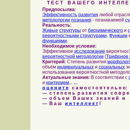
Т Е С Т В А Ш Е Г О И Н Т Е Л Л Е 
Предпосылка
:
Эффективность
развития
любой отрас
методологии
познания
- познаваемой
с
Реальность
:
Живые
структуры
от
биохимического
и
вероятностными структурами
.
Функции
в
функциями
.
Необходимое условие
:
Эффективное
исследование
вероятност
вероятностной методологии
(
Трифонов 
Критерий
: Степень развития
морфолог
объём
индивидуальных
и
социальных
зн
использования вероятностной методоло
Актуальные знания
: В соответствии с
и
критерием
...
...
о ц е н и т е
с а м о с т о я т е л ь н о:
— с т е п е н ь р а з в и т и я с о в р 
— о б ъ е м В а ш и х з н а н и й и
— В а ш
и н т е л л е к т
!