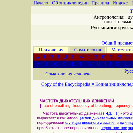
Начало
Об энциклопедии
Правила
Индекс
Т
Антропология: дух 
или
Пневмапс
Русско-англо-русска
Общий предмет
Психология
Соматология
Математи
А
Б
В
Г
Д
Е
Ж
З
И
К
Л
М
Н
A
B
C
D
E
F
G
H
I
J
K
L
Рус
Соматология человека
Copy of the Encyclopedia =
Копия энциклопе
ЧАСТОТА ДЫХАТЕЛЬНЫХ ДВИЖЕНИЙ
[
rate of breathing, frequency of breathing, frequency
ЧД
f
Частота дыхательных движений (
,
) - это
д
выражается как число
циклов
дыхательных движен
периодической
функции
внешнего дыхания
в
единиц
приобретает свое первоначальное
вероятностное
зн