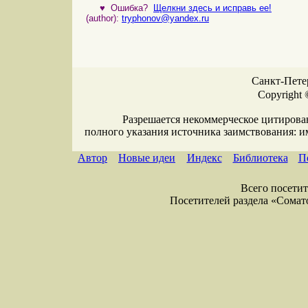
♥
Ошибка?
Щелкни здесь и исправь ее!
(author):
tryphonov@yandex.ru
Санкт-Петер
Copyright 
Разрешается некоммерческое цитирова
полного указания источника заимствования: 
Автор
Новые идеи
Индекс
Библиотека
П
Всего посетите
Посетителей раздела «Соматол