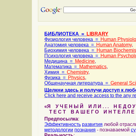
БИБЛИОТЕКА =
LIBRARY
Физиология человека =
Human Physiol
Анатомия человека =
Human Anatomy
,
Биохимия человека =
Human Biochemis
Психология человека =
Human Psychol
Медицина =
Medicine
,
Математика =
Mathematics
,
Химия =
Chemistry
,
Физика =
Physics
,
Общенаучная литература =
General Sc
Щелкни здесь и получи доступ к люб
Click here and receive access to the any ref
«Я У Ч Е Н Ы Й И Л И . . . Н Е Д О У
Т Е С Т В А Ш Е Г О И Н Т Е Л Л Е 
Предпосылка
:
Эффективность
развития
любой отрас
методологии
познания
- познаваемой
с
Реальность
: