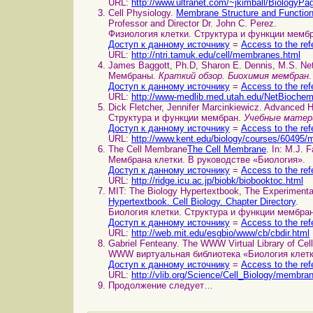
URL:
http://www.ultranet.com/~jkimball/BiologyPa
Cell Physiology.
Membrane Structure and Functio
Professor and Director Dr. John C. Perez.
Физиология клетки. Структура и функции мемб
Доступ к данному источнику
=
Access to the ref
URL:
http://ntri.tamuk.edu/cell/membranes.html
James Baggott, Ph.D, Sharon E. Dennis, M.S. N
Мембраны.
Краткий обзор. Биохимия мембран
.
Доступ к данному источнику
=
Access to the ref
URL:
http://www-medlib.med.utah.edu/NetBioche
Dick Fletcher, Jennifer Marcinkiewicz. Advanced
Структура и функции мембран.
Учебные матер
Доступ к данному источнику
=
Access to the ref
URL:
http://www.kent.edu/biology/courses/60495
The Cell Membrane
The Cell Membrane
. In: M.J. 
Мембрана клетки. В руководстве «Биология».
Доступ к данному источнику
=
Access to the ref
URL:
http://ridge.icu.ac.jp/biobk/biobooktoc.html
MIT: The Biology Hypertextbook, The Experimenta
Hypertextbook. Cell Biology. Chapter Directory
.
Биология клетки. Структура и функции мембра
Доступ к данному источнику
=
Access to the ref
URL:
http://web.mit.edu/esgbio/www/cb/cbdir.html
Gabriel Fenteany. The WWW Virtual Library of Cel
WWW виртуальная библиотека «Биология клетк
Доступ к данному источнику
=
Access to the ref
URL:
http://vlib.org/Science/Cell_Biology/membra
Продолжение следует…