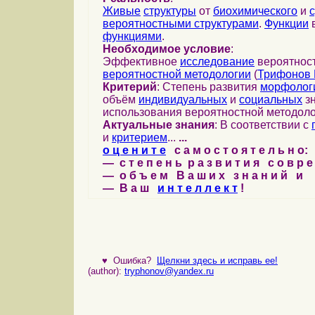
Живые
структуры
от
биохимического
и
вероятностными структурами
.
Функции
в
функциями
.
Необходимое условие
:
Эффективное
исследование
вероятност
вероятностной методологии
(
Трифонов 
Критерий
: Степень развития
морфолог
объём
индивидуальных
и
социальных
зн
использования вероятностной методоло
Актуальные знания
: В соответствии с
и
критерием
...
...
о ц е н и т е
с а м о с т о я т е л ь н о:
— с т е п е н ь р а з в и т и я с о в р 
— о б ъ е м В а ш и х з н а н и й и
— В а ш
и н т е л л е к т
!
♥
Ошибка?
Щелкни здесь и исправь ее!
(author):
tryphonov@yandex.ru