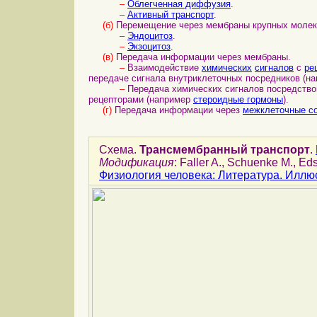
–
Облегченная диффузия
.
–
Активный транспорт
.
(б)
Перемещение через мембраны крупных молек
–
Эндоцитоз
.
–
Экзоцитоз
.
(в)
Передача информации через мембраны.
–
Взаимодействие
химических
сигналов
с
ре
передаче сигнала внутриклеточных посредников (н
–
Передача химических сигналов посредство
рецепторами (например
стероидные гормоны
).
(г)
Передача информации через
межклеточные с
Схема.
Трансмембранный транспорт
.
Модификация
: Faller A., Schuenke M., E
Физиология человека: Литература. Иллю