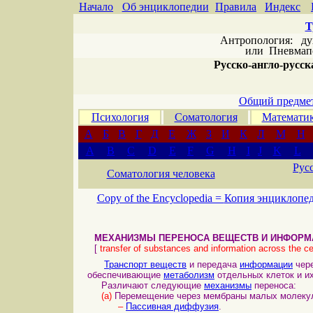
Начало
Об энциклопедии
Правила
Индекс
Т
Антропология: дух 
или
Пневмапс
Русско-англо-русска
Общий предмет
Психология
Соматология
Математи
А
Б
В
Г
Д
Е
Ж
З
И
К
Л
М
Н
A
B
C
D
E
F
G
H
I
J
K
L
Рус
Соматология человека
Copy of the Encyclopedia =
Копия энциклопе
МЕХАНИЗМЫ ПЕРЕНОСА ВЕЩЕСТВ И ИНФОРМА
[
transfer of substances and information across the 
Транспорт веществ
и передача
информации
чер
обеспечивающие
метаболизм
отдельных клеток и и
Различают следующие
механизмы
переноса:
(а)
Перемещение через мембраны малых молеку
–
Пассивная диффузия
.