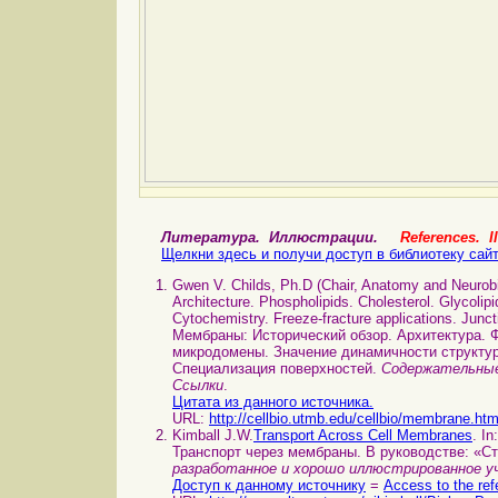
Литература. Иллюстрации.
References. Il
Щелкни здесь и получи доступ в библиотеку сай
Gwen V. Childs, Ph.D (Chair, Anatomy and Neurobi
Architecture. Phospholipids. Cholesterol. Glycolip
Cytochemistry. Freeze-fracture applications. Juncti
Мембраны: Исторический обзор. Архитектура.
микродомены. Значение динамичности структур
Специализация поверхностей.
Содержательные
Ссылки
.
Цитата из данного источника.
URL:
http://cellbio.utmb.edu/cellbio/membrane.h
Kimball J.W.
Transport Across Cell Membranes
. In
Транспорт через мембраны. В руководстве: «С
разработанное и хорошо иллюстрированное у
Доступ к данному источнику
=
Access to the ref