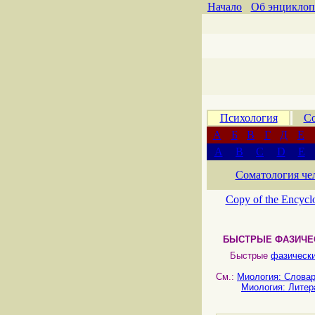
Начало
Об энциклоп
Психология
Со
А
Б
В
Г
Д
Е
A
B
C
D
E
Соматология че
Copy of the Encycl
БЫСТРЫЕ ФАЗИЧЕ
Быстрые
фазическ
См.:
Миология: Слова
Миология: Литер