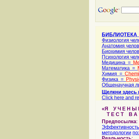
БИБЛИОТЕКА
Физиология че
Анатомия чело
Биохимия чело
Психология че
Медицина =
Me
Математика =
Химия =
Chemi
Физика =
Physi
Общенаучная л
Щелкни здесь 
Click here and re
«Я У Ч Е Н Ы Й
Т Е С Т В А Ш
Предпосылка
:
Эффективность
методологии
по
Реальность
: