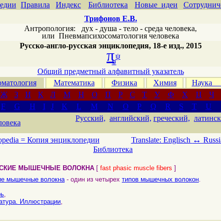
едии
Правила
Индекс
Библиотека
Новые идеи
Сотруднич
Трифонов Е.В.
Антропология: дух - душа - тело - среда человека,
или
Пневмапсихосоматология человека
Русско-англо-русская энциклопедия, 18-е изд., 2015
π
ψ
σ
Общий предметный алфавитный указатель
матология
Математика
Физика
Химия
Наука
Ж
З
И
К
Л
М
Н
О
П
Р
С
Т
У
Ф
Х
Ц
Ч
F
G
H
I
J
K
L
M
N
O
P
Q
R
S
T
U
Русский,
английский,
греческий,
латинск
ловека
↔
opedia =
Копия энциклопедии
Translate: Englisch
Russi
Библиотека
СКИЕ МЫШЕЧНЫЕ ВОЛОКНА
[
fast phasic muscle fibers
]
ие мышечные волокна
- один из четырех
типов мышечных волокон
.
рь
,
атура. Иллюстрации
,