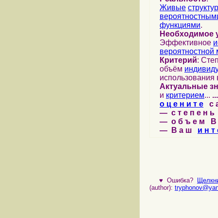
Живые
структу
вероятностными
функциями
.
Необходимое 
Эффективное
и
вероятностной 
Критерий
: Сте
объём
индивид
использования 
Актуальные з
и
критерием
...
...
о ц е н и т е
с а 
— с т е п е н ь 
— о б ъ е м В 
— В а ш
и н т 
♥
Ошибка?
Щелкни
(author):
tryphonov@yan