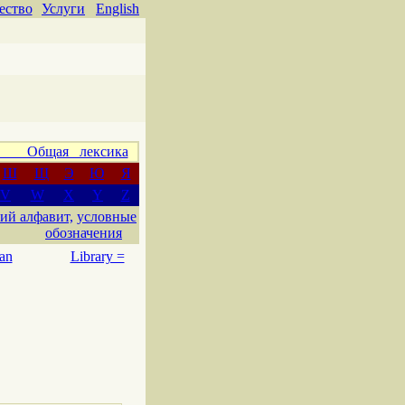
ество
Услуги
English
 Общая лексика
Ш
Щ
Э
Ю
Я
V
W
X
Y
Z
ий алфавит,
условные
обозначения
an
Library =