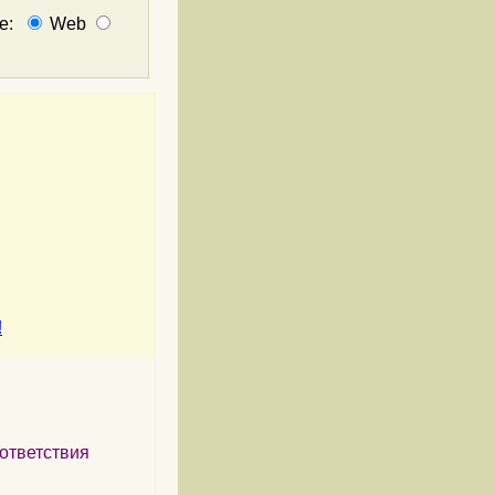
не:
Web
!
ответствия