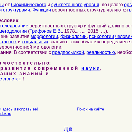
ры
от
биохимического
и
субклеточного
уровня
, до целого
орг
 структурами
.
Функции
вероятностных структур являются
в
условие
:
сследование
вероятностных структур и функций должно ос
методологии
(
Трифонов Е.В.
, 1978,..., ..., 2015, …).
пень развития
морфологии
,
физиологии
,
психологии
челове
уальных
и
социальных
знаний в этих областях определяетс
вероятностной методологии.
нания
: В соответствии с
предпосылкой
,
реальностью
, необ
м о с т о я т е л ь н о:
р а з в и т и я с о в р е м е н н о й
н а у к и
,
а ш и х з н а н и й и
е л л е к т
!
 здесь и исправь ее!
Поиск на сайте
E-mail
dex.ru
π
ψ
σ