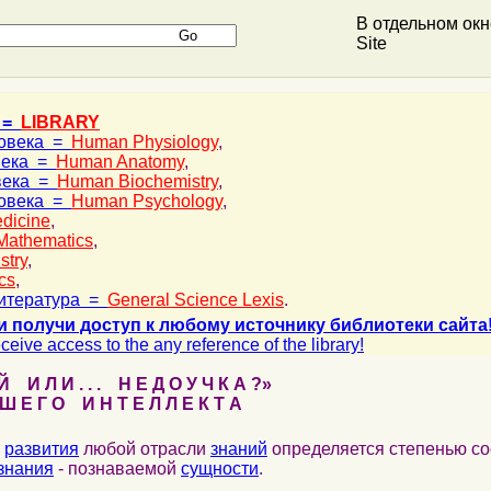
В отдельном ок
Site
 =
LIBRARY
ловека =
Human Physiology
,
века =
Human Anatomy
,
века =
Human Biochemistry
,
ловека =
Human Psychology
,
dicine
,
Mathematics
,
stry
,
cs
,
итература =
General Science Lexis
.
и получи доступ к любому источнику библиотеки сайта
ceive access to the any reference of the library!
 И Л И . . . Н Е Д О У Ч К А ?»
 Е Г О И Н Т Е Л Л Е К Т А
развития
любой отрасли
знаний
определяется степенью со
знания
- познаваемой
сущности
.