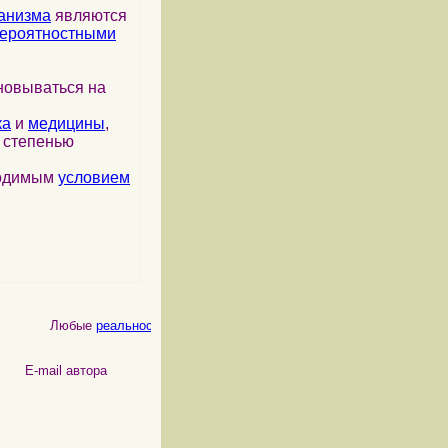
анизма
являются
ероятностными
новываться на
ка
и
медицины
,
я степенью
ходимым
условием
Любые
реальности
, как
физические
, так и
психические
, являются
 автора