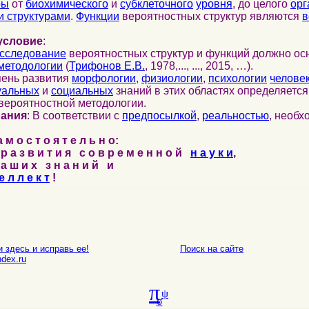
ры
от
биохимического
и
субклеточного
уровня
, до целого
орг
 структурами
.
Функции
вероятностных структур являются
в
условие
:
сследование
вероятностных структур и функций должно ос
методологии
(
Трифонов Е.В.
, 1978,..., ..., 2015, …).
пень развития
морфологии
,
физиологии
,
психологии
челове
уальных
и
социальных
знаний в этих областях определяетс
вероятностной методологии.
нания
: В соответствии с
предпосылкой
,
реальностью
, необ
м о с т о я т е л ь н о:
р а з в и т и я с о в р е м е н н о й
н а у к и
,
а ш и х з н а н и й и
е л л е к т
!
 здесь и исправь ее!
Поиск на сайте
E-mail
dex.ru
π
ψ
σ