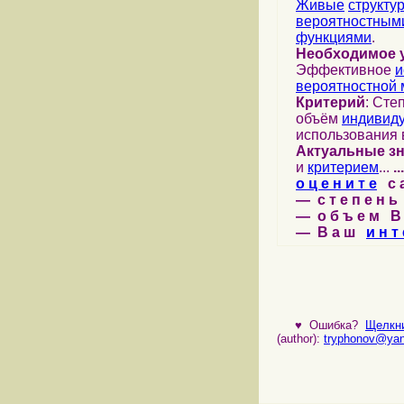
Живые
структу
вероятностными
функциями
.
Необходимое 
Эффективное
и
вероятностной 
Критерий
: Сте
объём
индивид
использования 
Актуальные з
и
критерием
...
...
о ц е н и т е
с а 
— с т е п е н ь 
— о б ъ е м В 
— В а ш
и н т 
♥
Ошибка?
Щелкни
(author):
tryphonov@yan