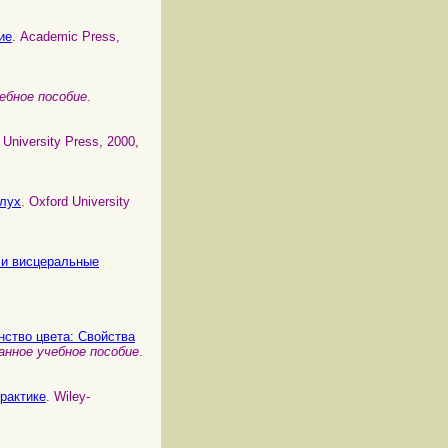
ие
. Academic Press,
ебное пособие
.
l University Press, 2000,
слух
. Oxford University
 и висцеральные
ранство цвета: Свойства
нное учебное пособие
.
практике
. Wiley-