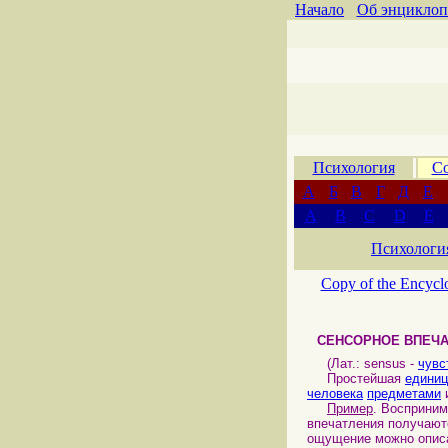
Начало
Об энциклоп
Психология
Со
А
Б
В
Г
Д
Е
A
B
C
D
E
Психологи
Copy of the Encycl
СЕНСОРНОЕ ВПЕЧ
(Лат.: sensus -
чувс
Простейшая
единиц
человека
предметами
Пример
. Восприним
впечатления получают
ощущение можно описа