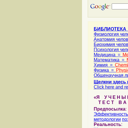
БИБЛИОТЕКА
Физиология че
Анатомия чело
Биохимия чело
Психология че
Медицина =
Me
Математика =
Химия =
Chemi
Физика =
Physi
Общенаучная л
Щелкни здесь 
Click here and re
«Я У Ч Е Н Ы Й
Т Е С Т В А Ш
Предпосылка
:
Эффективность
методологии
по
Реальность
: