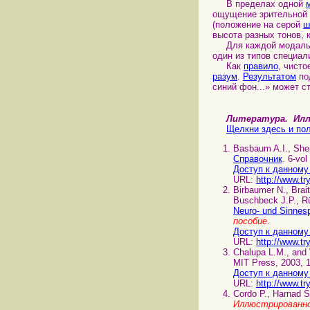
В пределах одной
ощущение зрительной 
(положение на серой
ш
высота разных тонов, 
Для каждой модальн
один из типов специа
Как
правило
, чист
разум
.
Результатом
по
синий фон...» может с
Литература. И
Щелкни здесь и пол
Basbaum A.I., She
Справочник
. 6-vo
Доступ к данному
URL:
http://www.tr
Birbaumer N., Brait
Buschbeck J.P., Rü
Neuro- und Sinnes
пособие
.
Доступ к данному
URL:
http://www.tr
Chalupa L.M., and
MIT Press, 2003, 
Доступ к данному
URL:
http://www.tr
Cordo P., Harnad 
Иллюстрированно