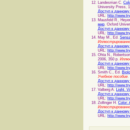
Landesman C.
Col
University Press, 
Доступ к данному
URL:
http://www.tr
Mausfeld R., Heye
мир
. Oxford Unive
Доступ к данному
URL:
http://www.tr
May M., Ed.
Sensa
Иллюстрированно
Доступ к данному
URL:
http://www.tr
Ohta N., Robertso
2006, 350 p.
Иллю
Доступ к данному
URL:
http://www.tr
Smith C., Ed.
Biol
Учебное пособие
.
Доступ к данному
URL:
http://www.tr
Valberg A.
Light. V
Доступ к данному
URL:
http://www.tr
Zollinger H.
Color:
Иллюстрированно
Доступ к данному
URL:
http://www.tr