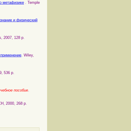
по метафизике
. Temple
Сознание и физический
s, 2007, 128 p.
и применение
. Wiley,
9, 536 p.
чебное пособие
.
CH, 2000, 268 p.