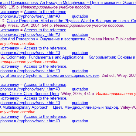
or and Consciousness: An Essay in Metaphysics = Цвет и сознание. Эссе 
1989, 135 p.
Иллюстрированное учебное пособие
.
 источнику
=
Access to the reference
.
yphonov.ru/tryphonov/serv_r.htm#0
quotation
r D.
Colour Perception: Mind and the Physical World = Восприятие цвета. 
rsity Press, USA, 2004, 544 p.
Иллюстрированное учебное пособие
.
 источнику
=
Access to the reference
.
yphonov.ru/tryphonov/serv_r.htm#0
quotation
tion And Perception = Ошущение и восприятие
. Chelsea House Publication
е учебное пособие
.
 источнику
=
Access to the reference
.
yphonov.ru/tryphonov/serv_r.htm#0
quotation
n A.
Colorimetry: Fundamentals and Applications = Колориметрия: Основы 
стрированное учебное пособие
.
 источнику
=
Access to the reference
.
yphonov.ru/tryphonov/serv_r.htm#0
quotation
ogy of Sensory Systems = Биология сенсорных систем
. 2nd ed., Wiley, 200
 источнику
=
Access to the reference
.
yphonov.ru/tryphonov/serv_r.htm#0
quotation
ision. Color = Свет. Зрение. Цвет
. Wiley, 2005, 474 p.
Иллюстрированное у
 источнику
=
Access to the reference
.
yphonov.ru/tryphonov/serv_r.htm#0
quotation
 A Multidisciplinary Approach = Цвет. Междисциплинарный подход
. Wiley-V
е учебное пособие
.
 источнику
=
Access to the reference
.
yphonov.ru/tryphonov/serv_r.htm#0
quotation