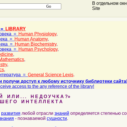
В отдельном ок
Site
 =
LIBRARY
ловека =
Human Physiology
,
века =
Human Anatomy
,
века =
Human Biochemistry
,
ловека =
Human Psychology
,
dicine
,
Mathematics
,
stry
,
cs
,
итература =
General Science Lexis
.
и получи доступ к любому источнику библиотеки сайта
ceive access to the any reference of the library!
 И Л И . . . Н Е Д О У Ч К А ?»
 Е Г О И Н Т Е Л Л Е К Т А
развития
любой отрасли
знаний
определяется степенью со
знания
- познаваемой
сущности
.