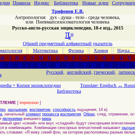
едии
Правила
Индекс
Библиотека
Новые идеи
Сотруднич
Трифонов Е.В.
Антропология: дух - душа - тело - среда человека,
или
Пневмапсихосоматология человека
Русско-англо-русская энциклопедия, 18-е изд., 2015
π
ψ
σ
Общий предметный алфавитный указатель
матология
Математика
Физика
Химия
Наука
Ж
З
И
К
Л
М
Н
О
П
Р
С
Т
У
Ф
Х
Ц
Ч
F
G
H
I
J
K
L
M
N
O
P
Q
R
S
T
U
Русский,
английский,
греческий,
латинск
я
↔
opedia =
Копия энциклопедии
Translate: Englisch
Russi
Библиотека
АТЛЕНИЕ
[
impression
]
тво
,
ощущение
,
восприятие
,
способность
ощущения; 14 в).
а
, начальный
элемент
процесса
восприятия
.
Образ
, след, отражение, о
и
явлениями
внешнего
мира
.
аемый цвет «синий» или вкус «сладкий» будут сенсорными впечатления
ся в комбинациях. Комбинации сенсорных впечатлений называют
ощуще
ть словами: «Я вижу синий фон, на котором расположены разные белы