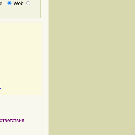
не:
Web
!
ответствия