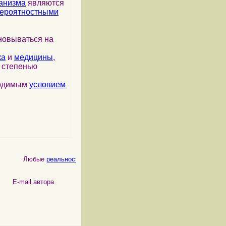
анизма
являются
ероятностными
новываться на
ка
и
медицины
,
я степенью
ходимым
условием
Любые
реальности
, как
физические
, так и
психические
, являются 
 автора