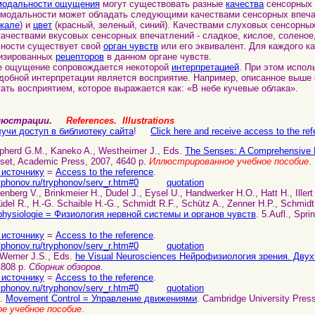
модальности ощущения
могут существовать разные
качества
сенсорных 
модальности может обладать следующими качествами сенсорных впеч
кале
) и
цвет
(красный, зеленый, синий). Качествами слуховых сенсорны
качествами вкусовых сенсорных впечатлений - сладкое, кислое, соленое,
ости существует свой
орган чувств
или его эквивалент. Для каждого ка
лизированных
рецепторов
в данном органе чувств.
ое ощущение сопровождается некоторой
интерпретацией
. При этом испол
добной интерпретации является восприятие. Например, описанное выше
тать восприятием, которое выражается как: «В небе кучевые облака».
ллюстрации.
References. Illustrations
учи доступ в библиотеку сайта
!
Click here and receive access to the refe
pherd G.M., Kaneko A., Westheimer J., Eds.
The Senses: A Comprehensive 
l set, Academic Press, 2007, 4640 p.
Иллюстрированное учебное пособие
.
 источнику
=
Access to the reference
.
yphonov.ru/tryphonov/serv_r.htm#0
quotation
enberg V., Brinkmeier H., Dudel J., Eysel U., Handwerker H.O., Hatt H., Illert
del R., H.-G. Schaible H.-G., Schmidt R.F., Schütz A., Zenner H.P., Schmidt
physiologie = Физиология нервной системы и органов чувств
. 5.Aufl., Spr
 источнику
=
Access to the reference
.
yphonov.ru/tryphonov/serv_r.htm#0
quotation
 Werner J.S., Eds.
he Visual Neurosciences Нейрофизиология зрения. Дву
1808 p.
Сборник обзоров
.
 источнику
=
Access to the reference
.
yphonov.ru/tryphonov/serv_r.htm#0
quotation
S.
Movement Control = Управление движениями
. Cambridge University Press
е учебное пособие
.