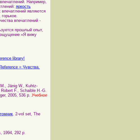
впечатлений. Например,
атлений:
яркость
х впечатлений являются
 горькое.
чества впечатлений -
ьзуется прошлый опыт,
 ощущение «Я вижу
rence library!
Reference = Чувства.
 M., Jänig W., Kuhtz-
 Robert F., Schaible H.-G.
inger, 2005, 536 p.
Учебное
хтомник
. 2-vol set, The
, 1994, 292 p.