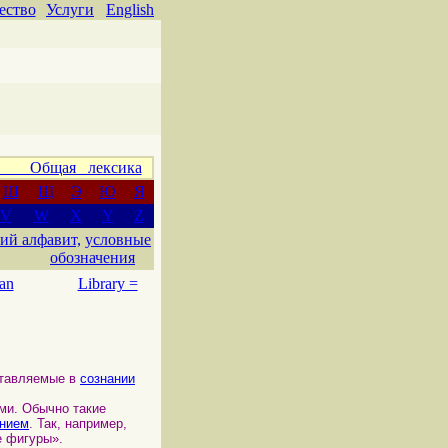
ество
Услуги
English
 Общая лексика
Ш
Щ
Э
Ю
Я
V
W
X
Y
Z
ий алфавит,
условные
обозначения
an
Library =
ставляемые в
сознании
ми. Обычно такие
нием
. Так, например,
е фигуры».