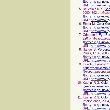
Доступ к данному
URL:
http://www.tr
De Valois K.K.
See
2000, 392 p.
Иллю
Доступ к данному
URL:
http://www.tr
Ebner M.
Color Co
Доступ к данному
URL:
http://www.tr
Grierson I.
Eye Boo
220 p.
Иллюстриро
Доступ к данному
URL:
http://www.tr
Handel S.
Percept
Press, USA, 2006,
Доступ к данному
URL:
http://www.tr
Iggo A., Ilyinsky 
рецепторные мех
Иллюстрированно
Доступ к данному
URL:
http://www.tr
Kuehni R.G.
Color
цвета от антично
Доступ к данному
URL:
http://www.tr
Kuehni R.G.
Color
Interscience, 2004
Доступ к данному
URL:
http://www.tr