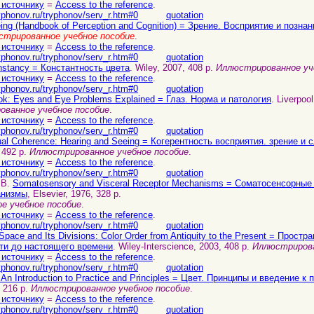
 источнику
=
Access to the reference
.
yphonov.ru/tryphonov/serv_r.htm#0
quotation
ing (Handbook of Perception and Cognition) = Зрение. Восприятие и познан
стрированное учебное пособие
.
 источнику
=
Access to the reference
.
yphonov.ru/tryphonov/serv_r.htm#0
quotation
nstancy = Константность цвета
. Wiley, 2007, 408 p.
Иллюстрированное уч
 источнику
=
Access to the reference
.
yphonov.ru/tryphonov/serv_r.htm#0
quotation
k: Eyes and Eye Problems Explained = Глаз. Норма и патология
. Liverpoo
ванное учебное пособие
.
 источнику
=
Access to the reference
.
yphonov.ru/tryphonov/serv_r.htm#0
quotation
ual Coherence: Hearing and Seeing = Когерентность восприятия. зрение и 
 492 p.
Иллюстрированное учебное пособие
.
 источнику
=
Access to the reference
.
yphonov.ru/tryphonov/serv_r.htm#0
quotation
O.B.
Somatosensory and Visceral Receptor Mechanisms = Соматосенсорные
анизмы
, Elsevier, 1976, 328 p.
е учебное пособие
.
 источнику
=
Access to the reference
.
yphonov.ru/tryphonov/serv_r.htm#0
quotation
 Space and Its Divisions: Color Order from Antiquity to the Present = Прост
сти до настоящего времени
. Wiley-Interscience, 2003, 408 p.
Иллюстрирова
 источнику
=
Access to the reference
.
yphonov.ru/tryphonov/serv_r.htm#0
quotation
: An Introduction to Practice and Principles = Цвет. Принципы и введение к 
, 216 p.
Иллюстрированное учебное пособие
.
 источнику
=
Access to the reference
.
yphonov.ru/tryphonov/serv_r.htm#0
quotation