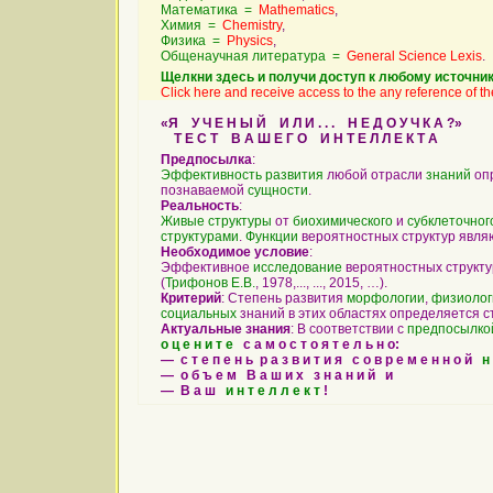
Математика =
Mathematics
,
Химия =
Chemistry
,
Физика =
Physics
,
Общенаучная литература =
General Science Lexis
.
Щелкни здесь и получи доступ к любому источник
Click here and receive access to the any reference of the
«Я У Ч Е Н Ы Й И Л И . . . Н Е Д О У Ч К А ?»
Т Е С Т В А Ш Е Г О И Н Т Е Л Л Е К Т А
Предпосылка
:
Эффективность
развития
любой отрасли
знаний
опр
познаваемой
сущности
.
Реальность
:
Живые
структуры
от
биохимического
и
субклеточног
структурами
.
Функции
вероятностных структур явл
Необходимое условие
:
Эффективное
исследование
вероятностных структу
(
Трифонов Е.В.
, 1978,..., ..., 2015, …).
Критерий
: Степень развития
морфологии
,
физиолог
социальных
знаний в этих областях определяется 
Актуальные знания
: В соответствии с
предпосылко
о ц е н и т е
с а м о с т о я т е л ь н о:
— с т е п е н ь р а з в и т и я с о в р е м е н н о й
н
— о б ъ е м В а ш и х з н а н и й и
— В а ш
и н т е л л е к т
!