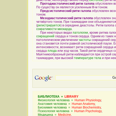
диастолы, непосредственно перед
систолой
) ритм г
Протодиастолический ритм галопа
обусловлен во
По существу он является усиленным III-м тоном.
Предсистолический ритм галопа
обусловлен возн
тоном.
Мезодиастолический ритм галопа
обусловлен зна
четвёртого тонов. При тахикардии они объединяютс
(
регистрируется
) в середине диастолы. Ритм галопа
сократимости
миокарда
.
При некоторых видах
патологии
, кроме ритма гал
сокращений
сердца и тонов сердца. Одним из таких
патологическом увеличении
частоты
сокращений серд
она становится почти равной систолической паузе. 
интенсивности, возникает ритм сокращений сердца 
сердца
плода
или ход часов. Такой ритм сердечных 
Маятникообразный ритм наблюдается при острой се
тахикардии, при высокой
температуре
тела
и при нек
БИБЛИОТЕКА =
LIBRARY
Физиология человека =
Human Physiology
,
Анатомия человека =
Human Anatomy
,
Биохимия человека =
Human Biochemistry
,
Психология человека =
Human Psychology
,
Медицина =
Medicine
,