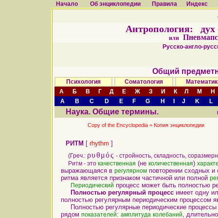
Начало
Об энциклопедии
Правила
Индекс
Антропология: дух - 
Пневмапс
или
Русско-англо-русск
Общий предметн
Психология
Соматология
Математик
А
Б
В
Г
Д
Е
Ж
З
И
К
Л
М
Н
A
B
C
D
E
F
G
H
I
J
K
L
Наука. Общие термины.
Copy of the Encyclopedia =
Копия энциклопедии
РИТМ
[
rhythm
]
ρυθμός
(Греч.:
- стройность, складность, соразмер
(не
)
Ритм - это
качественная
количественная
характ
выражающаяся в
повторении сходных и
регулярном
ритма является признаком частичной или полной
ре
процесс может быть полностью ре
Периодический
Полностью регулярный процесс
имеет одну и
полностью регулярным периодическим процессом 
Полностью регулярные периодические процессы 
рядом
:
, длительн
показателей
амплитуда
колебаний