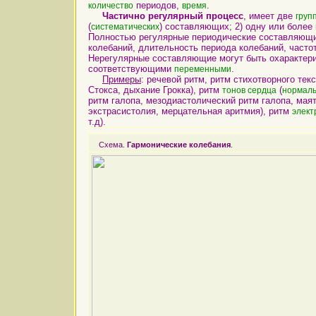
периодов,
.
количество
время
Частично регулярный процесс
, имеет две
груп
(
) составляющих; 2) одну или более
систематических
Полностью регулярные периодические составляющие
колебаний, длительность периода колебаний, частот
Нерегулярные составляющие могут быть охарактер
соответствующими
.
переменными
Примеры
: речевой ритм, ритм стихотворного тек
Стокса, дыхание Грокка), ритм
(
тонов сердца
нормал
ритм галопа, мезодиастолический ритм галопа, мая
экстрасистолия, мерцательная аритмия), ритм
элек
т.д).
Схема.
Гармонические колебания
.