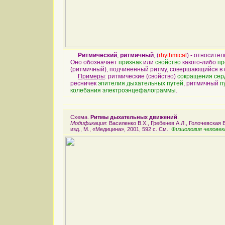
Ритмический
,
ритмичный
, (
rhythmical
) - относите
Оно обозначает
признак
или
свойство
какого-либо
пр
(ритмичный), подчиненный ритму, совершающийся в
Примеры
: ритмические (свойство)
сокращения
сер
ресничек
эпителия
дыхательных путей
, ритмичный
п
колебания
электроэнцефалограммы
.
Схема.
Ритмы дыхательных движений
.
Модификация
: Василенко В.Х., Гребенев А.Л., Голочевская
изд., М., «Медицина», 2001, 592 с. См.:
Физиология челове