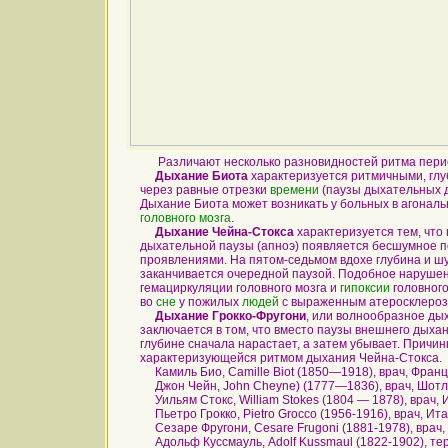
Различают несколько разновидностей ритма перио
Дыхание Биота
характеризуется ритмичными, гл
через равные отрезки
времени
(паузы дыхательных дв
Дыхание Биота может возникать у больных в агонал
головного мозга
.
Дыхание Чейна-Стокса
характеризуется тем, что 
дыхательной паузы (апноэ) появляется бесшумное п
проявлениями. На пятом-седьмом вдохе глубина и шу
заканчивается очередной паузой. Подобное нарушен
гемациркуляции головного мозга и
гипоксии
головного
во
сне
у пожилых
людей
с выраженным атеросклеро
Дыхание Грокко-Фругони
, или волнообразное ды
заключается в том, что вместо паузы внешнего дыха
глубине сначала нарастает, а затем убывает. Причи
характеризующейся ритмом дыхания Чейна-Стокса.
Камиль Био, Camille Biot (1850—1918), врач, Франц
Джон Чейн, John Cheyne) (1777—1836), врач, Шотл
Уильям Стокс, William Stokes (1804 — 1878), врач, 
Пьетро Грокко, Pietro Grocco (1956-1916), врач, Ита
Сезаре Фругони, Cesare Frugoni (1881-1978), врач,
Адольф Куссмауль, Adolf Kussmaul (1822-1902), тер