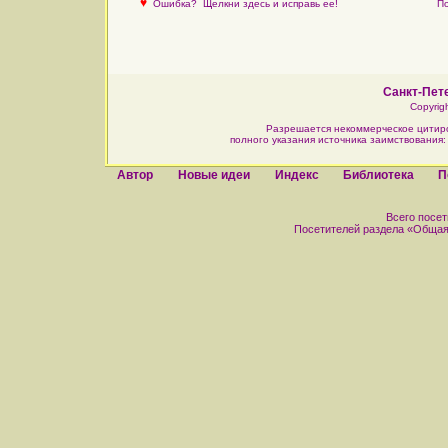
♥
Ошибка?
Щелкни здесь и исправь ее!
По
Санкт-Пете
Copyrig
Разрешается некоммерческое цитир
полного указания источника заимствования
Автор
Новые идеи
Индекс
Библиотека
П
Всего посети
Посетителей раздела «Общая ле