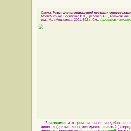
Схема.
Ритм галопа сокращений сердца и сопровожда
Модификация
: Василенко В.Х., Гребенев А.Л., Голочевская
изд., М., «Медицина», 2001, 592 с. См.:
Физиология челове
В
зависимости
от
времени
появления добавочного
диастолы) ритм галопа, мезодиастолический (в серед