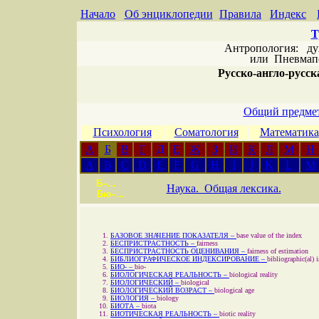
Начало
Об энциклопедии
Правила
Индекс
Т
Антропология: дух 
или
Пневмапс
Русско-англо-русска
Общий предмет
Психология
Соматология
Математика
А
Б
В
Г
Д
Е
Ж
З
И
К
Л
М
Н
A
B
C
D
E
F
G
H
I
J
K
L
M
Б–...
Наука. Общая лексика.
Бю–...
БАЗОВОЕ ЗНАЧЕНИЕ ПОКАЗАТЕЛЯ –
base value of the index
БЕСПРИСТРАСТНОСТЬ –
fairness
БЕСПРИСТРАСТНОСТЬ ОЦЕНИВАНИЯ –
fairness of estimation
БИБЛИОГРАФИЧЕСКОЕ ИНДЕКСИРОВАНИЕ –
bibliographic(al) 
БИО- –
bio-
БИОЛОГИЧЕСКАЯ РЕАЛЬНОСТЬ –
biological reality
БИОЛОГИЧЕСКИЙ –
biological
БИОЛОГИЧЕСКИЙ ВОЗРАСТ –
biological age
БИОЛОГИЯ –
biology
БИОТА –
biota
БИОТИЧЕСКАЯ РЕАЛЬНОСТЬ –
biotic reality