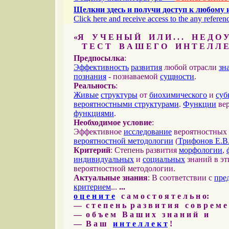
Щелкни здесь и получи доступ к любому 
Click here and receive access to the any referenc
«Я У Ч Е Н Ы Й И Л И . . . Н Е Д О У
Т Е С Т В А Ш Е Г О И Н Т Е Л Л Е
Предпосылка
:
Эффективность
развития
любой отрасли
зн
познания
- познаваемой
сущности
.
Реальность
:
Живые
структуры
от
биохимического
и
суб
вероятностными структурами
.
Функции
вер
функциями
.
Необходимое условие
:
Эффективное
исследование
вероятностных 
вероятностной методологии
(
Трифонов Е.В
Критерий
: Степень развития
морфологии
,
индивидуальных
и
социальных
знаний в эт
вероятностной методологии.
Актуальные знания
: В соответствии с
пре
критерием
...
...
о ц е н и т е
с а м о с т о я т е л ь н о:
— с т е п е н ь р а з в и т и я с о в р е м 
— о б ъ е м В а ш и х з н а н и й и
— В а ш
и н т е л л е к т
!