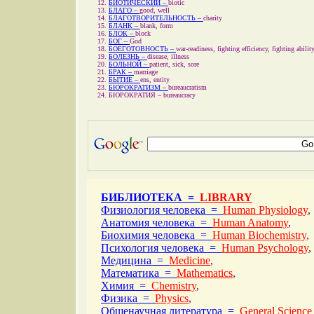
БИОТИЧЕСКИЙ –
biotic
БЛАГО –
good, well
БЛАГОТВОРИТЕЛЬНОСТЬ –
charity
БЛАНК –
blank, form
БЛОК –
block
БОГ –
God
БОЕГОТОВНОСТЬ –
war-readiness, fighting efficiency, fighting abilit
БОЛЕЗНЬ –
disease, illness
БОЛЬНОЙ –
patient, sick, sore
БРАК –
marriage
БЫТИЕ –
ens, entity
БЮРОКРАТИЗМ –
bureaucratism
БЮРОКРАТИЯ –
bureaucracy
БИБЛИОТЕКА =
LIBRARY
Физиология человека =
Human Physiology
,
Анатомия человека =
Human Anatomy
,
Биохимия человека =
Human Biochemistry
,
Психология человека =
Human Psychology
,
Медицина =
Medicine
,
Математика =
Mathematics
,
Химия =
Chemistry
,
Физика =
Physics
,
Общенаучная литература =
General Science