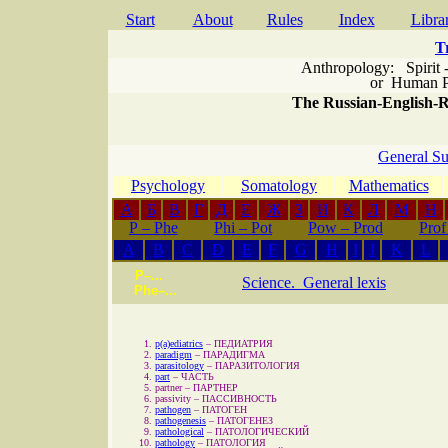
Start
About
Rules
Index
Libra
T
Anthropology: Spirit 
or
Human P
The Russian-English-Ru
General Su
Psychology
Somatology
Mathematics
А
Б
В
Г
Д
Е
Ж
З
И
К
Л
М
Н
P – Phe
Phi – Pot
Pow – Prod
Prof
A
B
C
D
E
F
G
H
I
J
K
L
P–...
Science. General lexis
Phe–...
p(a)ediatrics
–
ПЕДИАТРИЯ
paradigm
–
ПАРАДИГМА
parasitology
–
ПАРАЗИТОЛОГИЯ
part
–
ЧАСТЬ
partner
–
ПАРТНЕР
passivity
–
ПАССИВНОСТЬ
pathogen
–
ПАТОГЕН
pathogenesis
–
ПАТОГЕНЕЗ
pathological
–
ПАТОЛОГИЧЕСКИЙ
pathology
–
ПАТОЛОГИЯ