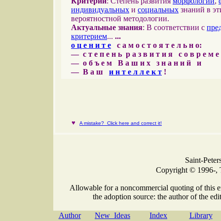
Критерий
: Степень развития
морфологии
,
индивидуальных
и
социальных
знаний в эт
вероятностной методологии.
Актуальные знания
: В соответствии с
пре
критерием
...
...
о ц е н и т е
с а м о с т о я т е л ь н о:
— с т е п е н ь р а з в и т и я с о в р е м 
— о б ъ е м В а ш и х з н а н и й и
— В а ш
и н т е л л е к т
!
♥
A mistake? Click here and correct it!
Saint-Peter
Copyright © 1996-, 
Allowable for a noncommercial quoting of this e
the adoption source: the author of the edit
Author
New Ideas
Index
Library