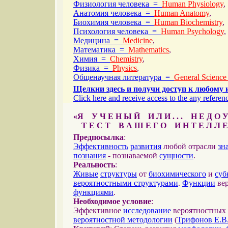
Физиология человека =
Human Physiology
,
Анатомия человека =
Human Anatomy
,
Биохимия человека =
Human Biochemistry
,
Психология человека =
Human Psychology
,
Медицина =
Medicine
,
Математика =
Mathematics
,
Химия =
Chemistry
,
Физика =
Physics
,
Общенаучная литература =
General Science
Щелкни здесь и получи доступ к любому 
Click here and receive access to the any referenc
«Я У Ч Е Н Ы Й И Л И . . . Н Е Д О У
Т Е С Т В А Ш Е Г О И Н Т Е Л Л Е
Предпосылка
:
Эффективность
развития
любой отрасли
зн
познания
- познаваемой
сущности
.
Реальность
:
Живые
структуры
от
биохимического
и
суб
вероятностными структурами
.
Функции
вер
функциями
.
Необходимое условие
:
Эффективное
исследование
вероятностных 
вероятностной методологии
(
Трифонов Е.В