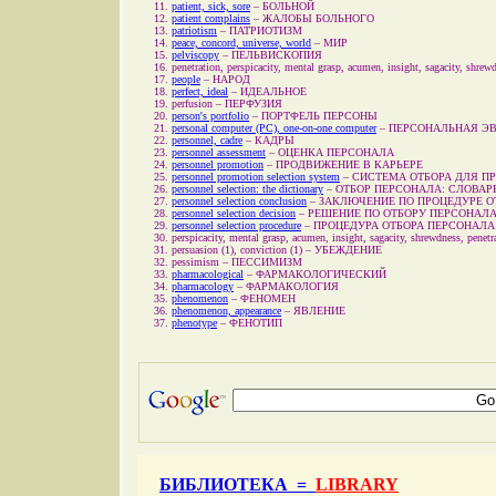
patient, sick, sore
–
БОЛЬНОЙ
patient complains
–
ЖАЛОБЫ БОЛЬНОГО
patriotism
–
ПАТРИОТИЗМ
peace, concord, universe, world
–
МИР
pelviscopy
–
ПЕЛЬВИСКОПИЯ
penetration, perspicacity, mental grasp, acumen, insight, sagacity, shrew
people
–
НАРОД
perfect, ideal
–
ИДЕАЛЬНОЕ
perfusion
–
ПЕРФУЗИЯ
person's portfolio
–
ПОРТФЕЛЬ ПЕРСОНЫ
personal computer (PC), one-on-one computer
–
ПЕРСОНАЛЬНАЯ ЭВ
personnel, cadre
–
КАДРЫ
personnel assessment
–
ОЦЕНКА ПЕРСОНАЛА
personnel promotion
–
ПРОДВИЖЕНИЕ В КАРЬЕРЕ
personnel promotion selection system
–
СИСТЕМА ОТБОРА ДЛЯ П
personnel selection: the dictionary
–
ОТБОР ПЕРСОНАЛА: СЛОВАР
personnel selection conclusion
–
ЗАКЛЮЧЕНИЕ ПО ПРОЦЕДУРЕ О
personnel selection decision
–
РЕШЕНИЕ ПО ОТБОРУ ПЕРСОНАЛ
personnel selection procedure
–
ПРОЦЕДУРА ОТБОРА ПЕРСОНАЛА
perspicacity, mental grasp, acumen, insight, sagacity, shrewdness, penetr
persuasion (1), conviction (1)
–
УБЕЖДЕНИЕ
pessimism
–
ПЕССИМИЗМ
pharmacological
–
ФАРМАКОЛОГИЧЕСКИЙ
pharmacology
–
ФАРМАКОЛОГИЯ
phenomenon
–
ФЕНОМЕН
phenomenon, appearance
–
ЯВЛЕНИЕ
phenotype
–
ФЕНОТИП
БИБЛИОТЕКА =
LIBRARY