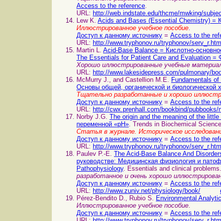
Access to the reference
.
URL:
http://web.indstate.edu/thcme/mwking/subjec
Lew K.
Acids and Bases (Essential Chemistry) =
Иллюстрированное учебное пособие
.
Доступ к данному источнику
=
Access to the ref
URL:
http://www.tryphonov.ru/tryphonov/serv_r.ht
Martin L.
Acid-Base Balance = Кислотно-основно
The Essentials for Patient Care and Evaluation
Хорошо иллюстрированные учебные материа
URL:
http://www.lakesidepress.com/pulmonary/boo
McMurry J., and Castellion M.E.
Fundamentals of 
Основы общей, органической и биологической 
Тщательно разработанные и хорошо иллюстр
Доступ к данному источнику
=
Access to the ref
URL:
http://cwx.prenhall.com/bookbind/pubbooks
Norby J.G.
The origin and the meaning of the li
переменной «pH»
. Trends in Biochemical Science
Статья в журнале. Историческое исследован
Доступ к данному источнику
=
Access to the ref
URL:
http://www.tryphonov.ru/tryphonov/serv_r.ht
Paulev P.-E.
The Acid-Base Balance And Disorde
руководстве: Медицинская физиология и пато
Pathophysiology
. Essentials and clinical proble
разработанное и очень хорошо иллюстрирован
Доступ к данному источнику
=
Access to the ref
URL:
http://www.zuniv.net/physiology/book/
Pérez-Bendito D., Rubio S.
Environmental Analyt
Иллюстрированное учебное пособие
.
Доступ к данному источнику
=
Access to the ref
URL:
http://www.tryphonov.ru/tryphonov/serv_r.ht