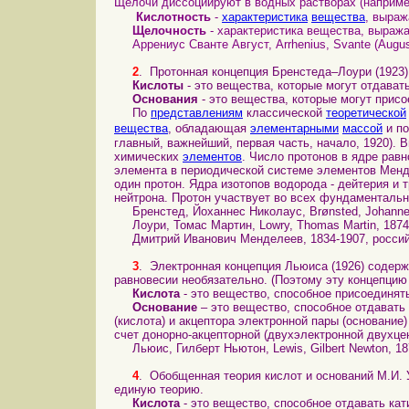
Щелочи диссоциируют в водных растворах (наприме
Кислотность
-
характеристика
вещества
, выра
Щелочность
- характеристика вещества, выраж
Аррениус Сванте Август, Arrhenius, Svante (Augus
2
. Протонная концепция Бренстеда–Лоури (1923
Кислоты
- это вещества, которые могут отдавать
Основания
- это вещества, которые могут присо
По
представлениям
классической
теоретической
вещества
, обладающая
элементарными
массой
и по
главный, важнейший, первая часть, начало, 1920).
химических
элементов
. Число протонов в ядре рав
элемента в периодической системе элементов Менд
один протон. Ядра изотопов водорода - дейтерия и 
нейтрона. Протон участвует во всех фундаменталь
Бренстед, Йоханнес Николаус, Brønsted, Johannes 
Лоури, Томас Мартин, Lowry, Thomas Martin, 1874
Дмитрий Иванович Менделеев, 1834‑1907, российс
3
. Электронная концепция Льюиса (1926) содер
равновесии необязательно. (Поэтому эту концепцию
Кислота
- это вещество, способное присоединят
Основание
– это вещество, способное отдавать
(кислота) и акцептора электронной пары (основание)
счет донорно-акцепторной (двухэлектронной двухцен
Льюис, Гилберт Ньютон, Lewis, Gilbert Newton, 1
4
. Обобщенная теория кислот и оснований М.И.
единую теорию.
Кислота
- это вещество, способное отдавать кат