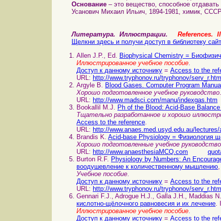
Основание
– это вещество, способное отдавать
Усанович Михаил Ильич, 1894-1981, химик, СССР
Литература. Иллюстрации.
References. Il
Щелкни здесь и получи доступ в библиотеку сай
Allen J.P., Ed.
Biophysical Chemistry = Биофизи
Иллюстрированное учебное пособие
.
Доступ к данному источнику
=
Access to the ref
URL:
http://www.tryphonov.ru/tryphonov/serv_r.ht
Argyle B.
Blood Gases. Computer Program Manua
Хорошо подготовленное учебное руководство
URL:
http://www.madsci.com/manu/indexgas.htm
Bookallil M.J.
Ph of the Blood: Acid-Base Balan
Тщательно разработанное и хорошо иллюстри
Access to the reference
.
URL:
http://www.anaes.med.usyd.edu.au/lectures
Brandis K.
Acid-base Physiology = Физиология 
Хорошо подготовленные учебное руководство
URL:
http://www.anaesthesiaMCQ.com
quot
Burton R.F.
Physiology by Numbers: An Encourage
воодушевление к количественному мышлению
,
Учебное пособие
.
Доступ к данному источнику
=
Access to the ref
URL:
http://www.tryphonov.ru/tryphonov/serv_r.ht
Gennari F.J., Adrogue H.J., Galla J.H., Maddias N
кислотно-щёлочного равновесия и их лечение
.
Иллюстрированное учебное пособие
.
Доступ к данному источнику
=
Access to the ref