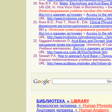
Rao B.P., Ed.
Water, Electrolytes and Acid Bas
145-158, In: Viva Voce Orals in Biochemistry = Б
Иллюстрированное учебное пособие для подго
Доступ к данному источнику
=
Access to the ref
URL:
http://www.tryphonov.ru/tryphonov/serv_r.ht
Rose B.D., Post T., Rose B., Eds.
Clinical Physi
физиология кислотно-щелочного и электролитн
992 p.
Отличное иллюстрированное руководс
Доступ к данному источнику
=
Access to the ref
URL:
http://www.tryphonov.ru/tryphonov/serv_r.ht
Siggaard-Andersen O.
Acid-Base and Oxygen Stat
насышение крови кислородом
. University of Co
Учебные материалы
.
Доступ к данному источн
URL:
http://www.osa.suite.dk/OsaTextbook.htm
Stewart P.A.
How to approach Acid Base = Подх
Хорошо подготовленные учебные материалы
URL:
http://www.acidbase.org/index.php?show=sb
БИБЛИОТЕКА =
LIBRARY
Физиология человека =
Human Physiol
Анатомия человека =
Human Anatomy
,