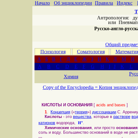
Начало
Об энциклопедии
Правила
Индекс
Т
Антропология: дух 
или
Пневмапс
Русско-англо-русска
Общий предмет
Психология
Соматология
Математи
А
Б
В
Г
Д
Е
Ж
З
И
К
Л
М
Н
A
B
C
D
E
F
G
H
I
J
K
L
Рус
Химия
Copy of the Encyclopedia =
Копия энциклопе
КИСЛОТЫ И ОСНОВАНИЯ
[
acids and bases
]
1
.
Концепция
(«
теория
»)
диссоциации
С. Аррениу
Кислоты
- это
вещества
, которые в
растворе
во
+
H
катионов
водорода,
.
Химические основания
, или просто
основания
соль и воду. Большинство оснований в воде не рас