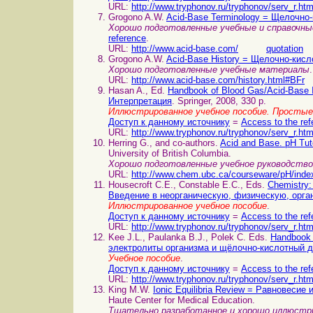
URL:
http://www.tryphonov.ru/tryphonov/serv_r.ht
Grogono A.W.
Acid-Base Terminology = Щелочно
Хорошо подготовленные учебные и справочн
reference
.
URL:
http://www.acid-base.com/
quotation
Grogono A.W.
Acid-Base History = Щелочно-кисл
Хорошо подготовленные учебные материалы
URL:
http://www.acid-base.com/history.html#BFr
Hasan A., Ed.
Handbook of Blood Gas/Acid-Base 
Интерпретация
. Springer, 2008, 330 p.
Иллюстрированное учебное пособие. Простые
Доступ к данному источнику
=
Access to the ref
URL:
http://www.tryphonov.ru/tryphonov/serv_r.ht
Herring G., and co-authors.
Acid and Base. pH Tut
University of British Columbia.
Хорошо подготовленные учебное руководство
URL:
http://www.chem.ubc.ca/courseware/pH/inde
Housecroft C.E., Constable E.C., Eds.
Chemistry:
Введение в неорганическую, физическую, орг
Иллюстрированное учебное пособие
.
Доступ к данному источнику
=
Access to the ref
URL:
http://www.tryphonov.ru/tryphonov/serv_r.ht
Kee J.L., Paulanka B.J., Polek C. Eds.
Handbook 
электролиты организма и щёлочно-кислотный 
Учебное пособие
.
Доступ к данному источнику
=
Access to the ref
URL:
http://www.tryphonov.ru/tryphonov/serv_r.ht
King M.W.
Ionic Equilibria Review = Равновесие 
Haute Center for Medical Education.
Тщательно разработанное и хорошо иллюстри