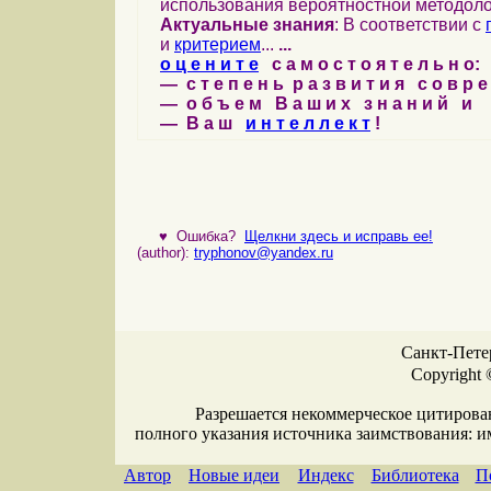
использования вероятностной методоло
Актуальные знания
: В соответствии с
и
критерием
...
...
о ц е н и т е
с а м о с т о я т е л ь н о:
— с т е п е н ь р а з в и т и я с о в р 
— о б ъ е м В а ш и х з н а н и й и
— В а ш
и н т е л л е к т
!
♥
Ошибка?
Щелкни здесь и исправь ее!
(author):
tryphonov@yandex.ru
Санкт-Петер
Copyright 
Разрешается некоммерческое цитирова
полного указания источника заимствования: 
Автор
Новые идеи
Индекс
Библиотека
П