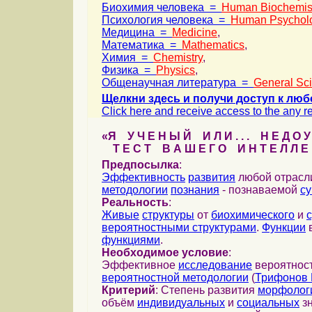
Биохимия человека =
Human Biochemis
Психология человека =
Human Psychol
Медицина =
Medicine
,
Математика =
Mathematics
,
Химия =
Chemistry
,
Физика =
Physics
,
Общенаучная литература =
General Sc
Щелкни здесь и получи доступ к люб
Click here and receive access to the any ref
«Я У Ч Е Н Ы Й И Л И . . . Н Е Д О У
Т Е С Т В А Ш Е Г О И Н Т Е Л Л Е 
Предпосылка
:
Эффективность
развития
любой отрас
методологии
познания
- познаваемой
с
Реальность
:
Живые
структуры
от
биохимического
и
вероятностными структурами
.
Функции
в
функциями
.
Необходимое условие
:
Эффективное
исследование
вероятност
вероятностной методологии
(
Трифонов 
Критерий
: Степень развития
морфолог
объём
индивидуальных
и
социальных
зн