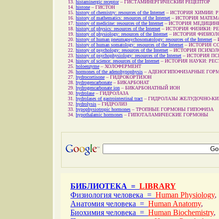
histaminergic receptor
–
ГИСТАМИНЕРГИЧЕСКИЙ РЕЦЕПТОР
histone
–
ГИСТОН
history of chemistry: resources of the Internet
–
ИСТОРИЯ ХИМИИ: 
history of mathematics: resources of the Internet
–
ИСТОРИЯ МАТЕМА
history of medicine: resources of the Internet
–
ИСТОРИЯ МЕДИЦИНЫ
history of physics: resources of the Internet
–
ИСТОРИЯ ФИЗИКИ: Р
history of physiology: resources of the Internet
–
ИСТОРИЯ ФИЗИОЛ
history of human pneumapsychosomatology: resources of the Internet
–
history of human somatology: resources of the Internet
–
ИСТОРИЯ С
history of psychology: resources of the Internet
–
ИСТОРИЯ ПСИХОЛ
history of psychophysiology: resources of the Internet
–
ИСТОРИЯ ПС
history of science: resources of the Internet
–
ИСТОРИЯ НАУКИ: РЕ
holoenzyme
–
ХОЛОФЕРМЕНТ
hormones of the adenohypophysis
–
АДЕНОГИПОФИЗАРНЫЕ ГОР
hydrocortisone
–
ГИДРОКОРТИЗОН
hydrogencarbonate
–
БИКАРБОНАТ
hydrogencarbonate ion
–
БИКАРБОНАТНЫЙ ИОН
hydrolase
–
ГИДРОЛАЗА
hydrolases of gastrointestinal tract
–
ГИДРОЛАЗЫ ЖЕЛУДОЧНО-КИ
hydrolysis
–
ГИДРОЛИЗ
hypophysiotropic hormones
–
ТРОПНЫЕ ГОРМОНЫ ГИПОФИЗА
hypothalamic hormones
–
ГИПОТАЛАМИЧЕСКИЕ ГОРМОНЫ
БИБЛИОТЕКА =
LIBRARY
Физиология человека =
Human Physiology
,
Анатомия человека =
Human Anatomy
,
Биохимия человека =
Human Biochemistry
,