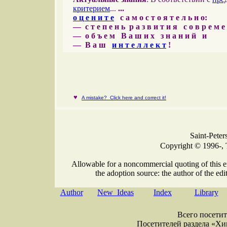
критерием
...
...
о ц е н и т е
с а м о с т о я т е л ь н о:
— с т е п е н ь р а з в и т и я с о в р е м 
— о б ъ е м В а ш и х з н а н и й и
— В а ш
и н т е л л е к т
!
♥
A mistake? Click here and correct it!
Saint-Peter
Copyright © 1996-, 
Allowable for a noncommercial quoting of this e
the adoption source: the author of the edit
Author
New Ideas
Index
Library
Всего посетите
Посетителей раздела «Хими