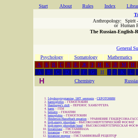
Start
About
Rules
Index
Libra
T
Anthropology: Spirit 
or
Human P
The Russian-English-Ru
General Su
Psychology
Somatology
Mathematics
А
Б
В
Г
Д
Е
Ж
З
И
К
Л
М
Н
A
B
C
D
E
F
G
H
I
J
K
L
H
Chemistry
Russia
5-hydroxytryptamine, 5HT, serotonin
-
СЕРОТОНИН
haemoglobin
–
ГЕМОГЛОБИН
Hamburger's shift
–
ПЕРЕНОС ХАМБУРГЕРА
haem
–
ГЕМ
hematin
–
ГЕМАТИН
hemoglobin
–
ГЕМОГЛОБИН
Henderson-Hasselbach equation
–
УРАВНЕНИЕ ГЕНДЕРСОНА-ГАС
high-energy phosphate
–
ВЫСОКОЭНЕРГЕТИЧЕСКИЙ ФОСФАТ
high-energy phosphate bond
–
ВЫСОКОЭНЕРГЕТИЧЕСКАЯ ФОСФ
histaminase
–
ГИСТАМИНАЗА
histamine
–
ГИСТАМИН
histamine receptor
–
ГИСТАМИНОВЫЙ РЕЦЕПТОР