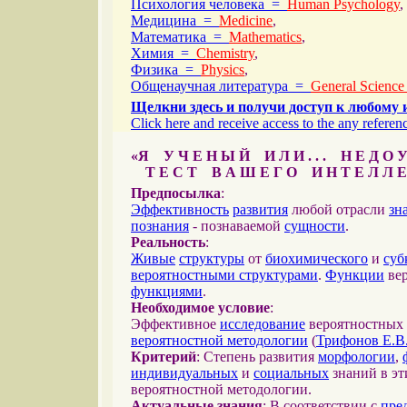
Психология человека =
Human Psychology
,
Медицина =
Medicine
,
Математика =
Mathematics
,
Химия =
Chemistry
,
Физика =
Physics
,
Общенаучная литература =
General Science
Щелкни здесь и получи доступ к любому 
Click here and receive access to the any referenc
«Я У Ч Е Н Ы Й И Л И . . . Н Е Д О У
Т Е С Т В А Ш Е Г О И Н Т Е Л Л Е
Предпосылка
:
Эффективность
развития
любой отрасли
зн
познания
- познаваемой
сущности
.
Реальность
:
Живые
структуры
от
биохимического
и
суб
вероятностными структурами
.
Функции
вер
функциями
.
Необходимое условие
:
Эффективное
исследование
вероятностных 
вероятностной методологии
(
Трифонов Е.В
Критерий
: Степень развития
морфологии
,
индивидуальных
и
социальных
знаний в эт
вероятностной методологии.
Актуальные знания
: В соответствии с
пре