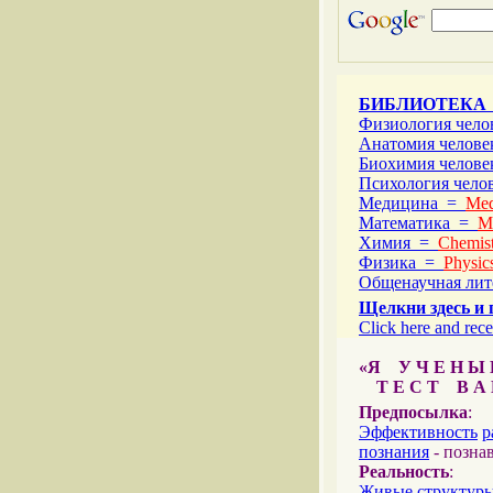
БИБЛИОТЕКА
Физиология чел
Анатомия челов
Биохимия челов
Психология чел
Медицина =
Med
Математика =
M
Химия =
Chemist
Физика =
Physic
Общенаучная ли
Щелкни здесь и 
Click here and rece
«Я У Ч Е Н Ы Й
Т Е С Т В А Ш
Предпосылка
:
Эффективность
р
познания
- позна
Реальность
:
Живые
структур