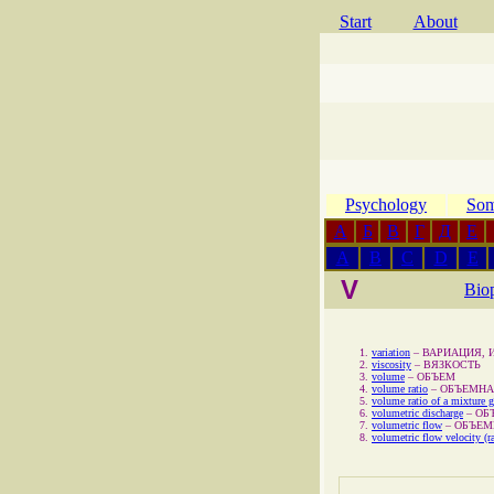
Start
About
Psychology
Som
А
Б
В
Г
Д
Е
A
B
C
D
E
V
Bio
variation
–
ВАРИАЦИЯ, 
viscosity
–
ВЯЗКОСТЬ
volume
–
ОБЪЕМ
volume ratio
–
ОБЪЕМНА
volume ratio of a mixture 
volumetric discharge
–
ОБ
volumetric flow
–
ОБЪЕМ
volumetric flow velocity (ra