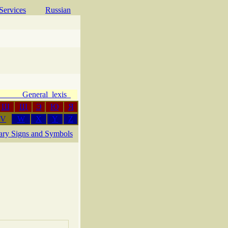
Services
Russian
e General lexis
Ш
Щ
Э
Ю
Я
V
W
X
Y
Z
rary Signs and Symbols