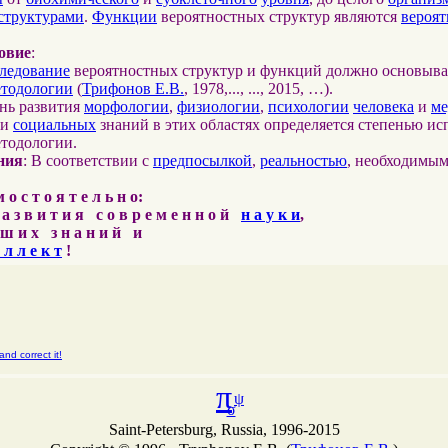
структурами
.
Функции
вероятностных структур являются
вероя
овие
:
ледование
вероятностных структур и функций должно основыва
етодологии
(
Трифонов Е.В.
, 1978,..., ..., 2015, …).
ень развития
морфологии
,
физиологии
,
психологии
человека
и
м
и
социальных
знаний в этих областях определяется степенью ис
етодологии.
ния
: В соответствии с
предпосылкой
,
реальностью
, необходимы
о с т о я т е л ь н о:
 а з в и т и я с о в р е м е н н о й
н а у к и
,
ш и х з н а н и й и
 л л е к т
!
nd correct it!
π
ψ
σ
Saint-Petersburg, Russia, 1996-2015