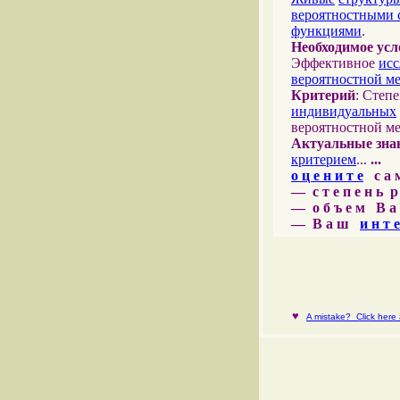
вероятностными 
функциями
.
Необходимое усл
Эффективное
исс
вероятностной м
Критерий
: Степ
индивидуальных
вероятностной м
Актуальные зна
критерием
...
...
о ц е н и т е
с а м 
— с т е п е н ь р
— о б ъ е м В а 
— В а ш
и н т е
♥
A mistake? Click here a