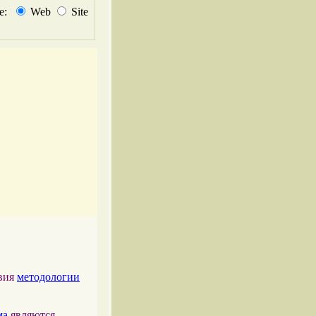
не:
Web
Site
твия
методологии
ма
являются