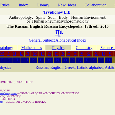
Rules
Index
Library
New Ideas
Сollaboration
Tryphonov E.B.
Anthropology: Spirit - Soul - Body - Human Environment
,
or
Human Pneumapsychosomatology
The Russian-English-Russian Encyclopedia, 18th ed., 2015
π
ψ
σ
General Subject Alphabetical Index
atology
Mathematics
Physics
Chemistry
Scienc
Ж
З
И
К
Л
М
Н
О
П
Р
С
Т
У
Ф
Х
Ц
Ч
F
G
H
I
J
K
L
M
N
O
P
Q
R
S
T
U
physics
Russian,
English,
Greek,
Latinic alphabet,
Arbit
ИЗМЕНЕНИЕ, ОТКЛОНЕНИЕ
Я ДОЛЯ
gases' component
–
ОБЪЕМНАЯ ДОЛЯ КОМПОНЕНТА СМЕСИ ГАЗОВ
ЪЁМНЫЙ РАСХОД
НЫЙ ПОТОК
te)
–
ОБЪЕМНАЯ СКОРОСТЬ ПОТОКА