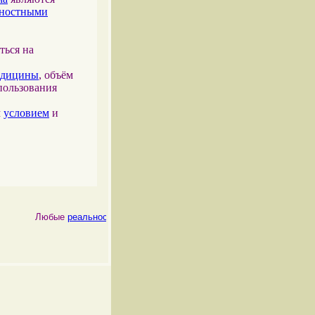
тностными
ться на
едицины
, объём
пользования
м
условием
и
Любые
реальности
, как
физические
, так и
психические
, являются