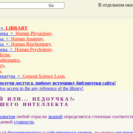
В отдельном ок
 =
LIBRARY
овека =
Human Physiology
,
ека =
Human Anatomy
,
ека =
Human Biochemistry
,
овека =
Human Psychology
,
icine
,
athematics
,
ry
,
s
,
тература =
General Science Lexis
.
получи доступ к любому источнику библиотеки сайта!
ive access to the any reference of the library!
 И Л И . . . Н Е Д О У Ч К А ?»
 Е Г О И Н Т Е Л Л Е К Т А
азвития
любой отрасли
знаний
определяется степенью соответс
ваемой
сущности
.
ы
от
биохимического
и
субклеточного
уровня
, до целого
организ