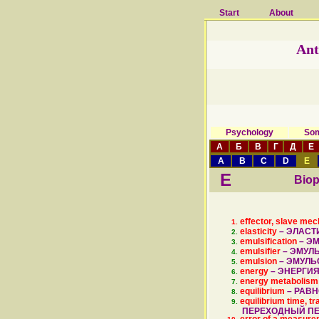
Start
About
Ant
Psychology
Som
А
Б
В
Г
Д
Е
A
B
C
D
E
E
Biop
effector, slave me
elasticity
–
ЭЛАСТ
emulsification
–
ЭМ
emulsifier
–
ЭМУЛЬ
emulsion
–
ЭМУЛЬ
energy
–
ЭНЕРГИ
energy metabolism
equilibrium
–
РАВН
equilibrium time, tr
ПЕРЕХОДНЫЙ П