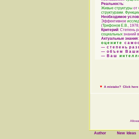
Реальность
:
Живые
структуры
от
структурами
.
Функци
Необходимое услов
Эффективное
иссле
(
Трифонов Е.В.
, 1978,
Критерий
: Степень 
социальных
знаний в
Актуальные знания
о ц е н и т е
с а м о с 
— с т е п е н ь р а з 
— о б ъ е м В а ш и 
— В а ш
и н т е л л 
♥
A mistake? Click here 
Allowa
Author
New Ideas