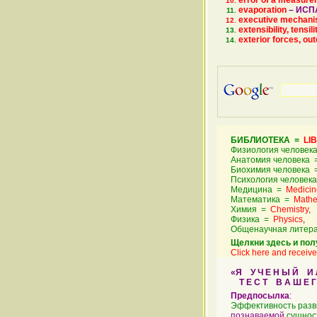
error of a measur
evaporation
–
ИСП
executive mechanis
extensibility, tensili
exterior forces, out
БИБЛИОТЕКА =
LI
Физиология человек
Анатомия человека
Биохимия человека
Психология человек
Медицина =
Medicin
Математика =
Mathe
Химия =
Chemistry
,
Физика =
Physics
,
Общенаучная литер
Щелкни здесь и пол
Click here and receive 
«Я У Ч Е Н Ы Й И Л И
Т Е С Т В А Ш Е Г 
Предпосылка
:
Эффективность
разв
познаваемой
сущнос