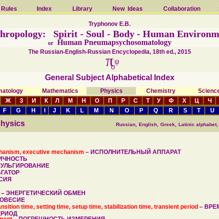
Rules
Index
Library
New Ideas
Сollaboration
Tryphonov E.B.
hropology: Spirit - Soul - Body - Human Environm
Human Pneumapsychosomatology
or
The Russian-English-Russian Encyclopedia, 18th ed., 2015
π
ψ
σ
General Subject Alphabetical Index
atology
Mathematics
Physics
Chemistry
Scien
Ж
З
И
К
Л
М
Н
О
П
Р
С
Т
У
Ф
Х
Ц
Ч
F
G
H
I
J
K
L
M
N
O
P
Q
R
S
T
U
hysics
Russian,
English,
Greek,
Latinic alphabet,
chanism, executive mechanism
–
ИСПОЛНИТЕЛЬНЫЙ АППАРАТ
ИЧНОСТЬ
УЛЬГИРОВАНИЕ
ГАТОР
СИЯ
Я
–
ЭНЕРГЕТИЧЕСКИЙ ОБМЕН
ОВЕСИЕ
ansition time, setting time, setup time, stabilization time, transient period
–
ВРЕ
ЕРИОД