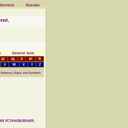
Services
Russian
ent
,
ce General lexis
Ш
Щ
Э
Ю
Я
V
W
X
Y
Z
Arbitrary Signs and Symbols
МЯ УСТАНОВЛЕНИЯ,