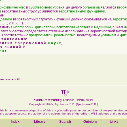
биохимического
и
субклеточного
уровня
, до целого
организма
являются
вероя
и
вероятностных структур являются
вероятностными функциями
.
ие
:
дование
вероятностных структур и функций должно основываться на
вероятн
..., ..., 2015, …).
развития
морфологии
,
физиологии
,
психологии
человека
и
медицины
, объём
и
 этих областях определяется степенью использования вероятностной методо
: В соответствии с
предпосылкой
,
реальностью
, необходимым
условием
и
кри
т о я т е л ь н о:
в и т и я с о в р е м е н н о й
н а у к и
,
х з н а н и й и
е к т
!
and correct it!
π
ψ
σ
Saint-Petersburg, Russia, 1996-2015
Copyright © 1996-, Tryphonov E.B. (
Трифонов Е.В.
)
ble for a noncommercial quoting of this encyclopedia parts, under condition of comprehensive po
the adoption source: the author of the edition, the title of the edition, WEB-address of the edition
Index
Library
Search
Opinions
Links