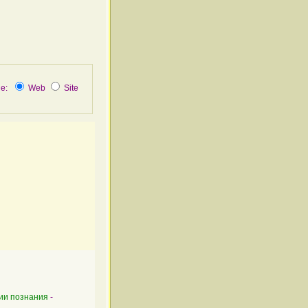
не:
Web
Site
ии
познания
-