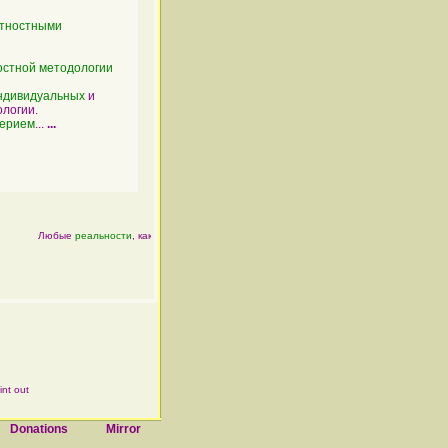
тностными
остной методологии
ндивидуальных
и
логии.
терием
...
...
Любые
реальности
, как
физические
, так и
психические
, являются по своей
сущности
int out
Donations
Mirror