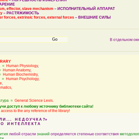
ement
–
ПОГРЕШНОСТЬ ИЗМЕРЕНИЯ
АРЕНИЕ
m, effector, slave mechanism
–
ИСПОЛНИТЕЛЬНЫЙ АППАРАТ
ty
–
РАСТЯЖИМОСТЬ
er forces, extrinsic forces, external forces
–
ВНЕШНИЕ СИЛЫ
В отдельном ок
BRARY
а =
Human Physiology
,
 =
Human Anatomy
,
 =
Human Biochemistry
,
а =
Human Psychology
,
e
,
matics
,
атура =
General Science Lexis
.
учи доступ к любому источнику библиотеки сайта!
access to the any reference of the library!
 . . . Н Е Д О У Ч К А ?»
О И Н Т Е Л Л Е К Т А
ития
любой отрасли
знаний
определяется степенью соответствия
методолог
ти
.