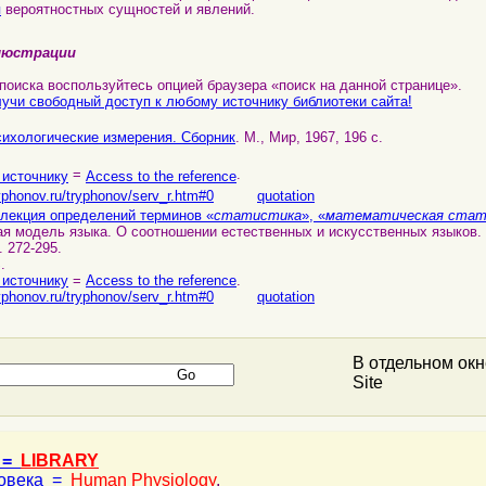
я
вероятностных сущностей и явлений.
люстрации
иска воспользуйтесь опцией браузера «поиск на данной странице».
учи свободный доступ к любому источнику библиотеки сайта!
ихологические измерения. Сборник
. М., Мир, 1967, 196 с.
=
.
 источнику
Access to the reference
yphonov.ru/tryphonov/serv_r.htm#0
quotation
лекция определений терминов «
статистика
», «
математическая стат
я модель языка. О соотношении естественных и искусственных языков. 2-
. 272-295.
ь
.
 источнику
=
Access to the reference
.
yphonov.ru/tryphonov/serv_r.htm#0
quotation
В отдельном ок
Site
 =
LIBRARY
ловека =
Human Physiology
,