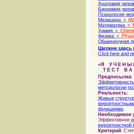
Анатомия чело
Биохимия чело
Психология че
Медицина =
Me
Математика =
Химия =
Chemi
Физика =
Physi
Общенаучная л
Щелкни здесь 
Click here and re
«Я У Ч Е Н Ы Й
Т Е С Т В А Ш
Предпосылка
:
Эффективность
методологии
по
Реальность
:
Живые
структу
вероятностными
функциями
.
Необходимое 
Эффективное
и
вероятностной 
Критерий
: Сте