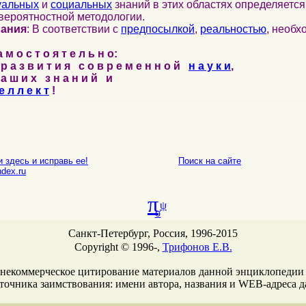
уальных
и
социальных
знаний в этих областях определяетс
вероятностной методологии.
нания
: В соответствии с
предпосылкой
,
реальностью
, необ
м о с т о я т е л ь н о:
р а з в и т и я с о в р е м е н н о й
н а у к и
,
а ш и х з н а н и й и
е л л е к т
!
 здесь и исправь ее!
Поиск на сайте
E-mail
dex.ru
π
ψ
σ
Санкт-Петербург, Россия, 1996-2015
Copyright © 1996-,
Трифонов Е.В.
 некоммерческое цитирование материалов данной энциклопедии
сточника заимствования: имени автора, названия и WEB-адреcа 