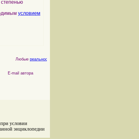
я степенью
ходимым
условием
Любые
реальности
, как
физические
, так и
психические
, являются
 автора
 при условии
данной энциклопедии