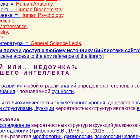
века =
Human Anatomy
,
века =
Human Biochemistry
,
ловека =
Human Psychology
,
dicine
,
Mathematics
,
stry
,
cs
,
итература =
General Science Lexis
.
и получи доступ к любому источнику библиотеки сайта
ceive access to the any reference of the library!
 И Л И . . . Н Е Д О У Ч К А ?»
 Е Г О И Н Т Е Л Л Е К Т А
развития
любой отрасли
знаний
определяется степенью со
знания
- познаваемой
сущности
.
ры
от
биохимического
и
субклеточного
уровня
, до целого
орг
 структурами
.
Функции
вероятностных структур являются
в
условие
:
сследование
вероятностных структур и функций должно ос
методологии
(
Трифонов Е.В.
, 1978,..., ..., 2015, …).
пень развития
морфологии
,
физиологии
,
психологии
челове