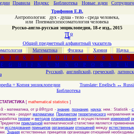
едии
Правила
Индекс
Библиотека
Новые идеи
Сотруднич
Трифонов Е.В.
Антропология: дух - душа - тело - среда человека,
или
Пневмапсихосоматология человека
Русско-англо-русская энциклопедия, 18-е изд., 2015
π
ψ
σ
Общий предметный алфавитный указатель
матология
Математика
Физика
Химия
Наука
Ж
З
И
К
Л
М
Н
О
П
Р
С
Т
У
Ф
Х
Ц
Ч
F
G
H
I
J
K
L
M
N
O
P
Q
R
S
T
U
Русский,
английский,
греческий,
латинск
а
↔
opedia =
Копия энциклопедии
Translate: Englisch
Russi
Библиотека
СТАТИСТИКА
[
mathematical statistics
]
κά
μάθημα
- математика, от
-
знание
,
познание
,
наука
; нем.: Statistik -
с
истика - раздел
математики
.
Предметом
теоретического
направления м
азработка
теории
и
методов
планирования
и осуществления
измерений
р
 Предметом
прикладной
математической статистики является применени
ля
исследования
принципов
организации
отношений
между
естественны
ями.
Знания
естественных принципов организации отношений необходимы