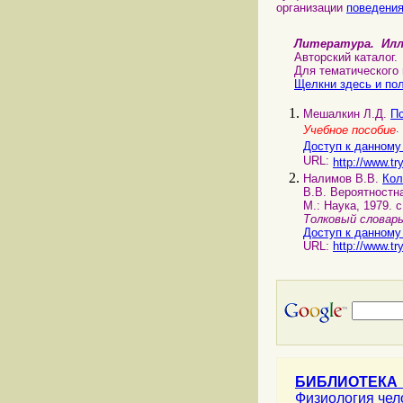
организации
поведени
Литература. Ил
Авторский каталог.
Для тематического по
Щелкни здесь и пол
Мешалкин Л.Д.
Пс
.
Учебное пособие
Доступ к данному
URL:
http://www.tr
Налимов В.В.
Кол
В.В. Вероятностна
М.: Наука, 1979. с
Толковый словар
Доступ к данному
URL:
http://www.tr
БИБЛИОТЕКА
Физиология че