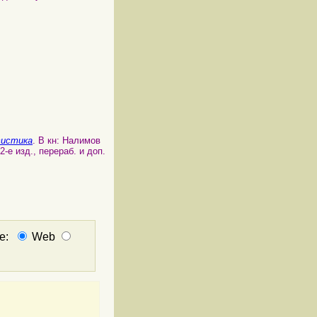
истика
. В кн: Налимов
е изд., перераб. и доп.
не:
Web