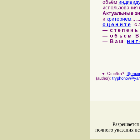
объём
индивид
использования 
Актуальные з
и
критерием
...
...
о ц е н и т е
с а 
— с т е п е н ь 
— о б ъ е м В 
— В а ш
и н т 
♥
Ошибка?
Щелкни
(author):
tryphonov@yan
Разрешается
полного указания и