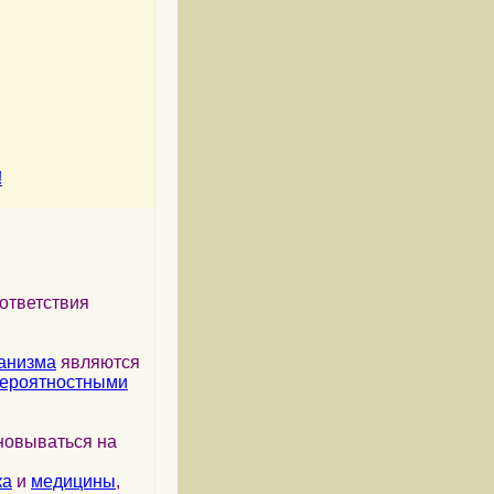
!
ответствия
анизма
являются
ероятностными
новываться на
ка
и
медицины
,