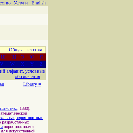
ество
Услуги
English
 Общая лексика
Ш
Щ
Э
Ю
Я
V
W
X
Y
Z
ий алфавит,
условные
обозначения
an
Library =
татистика
; 1880).
атематической
еальных
вероятностных
е разработанных
ми
вероятностными
 для искусственной