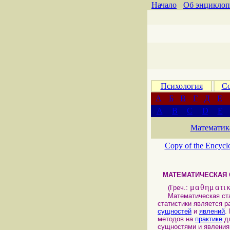
Начало
Об энциклоп
Психология
Со
А
Б
В
Г
Д
Е
A
B
C
D
E
Математик
Copy of the Encycl
МАТЕМАТИЧЕСКАЯ 
μαθηματι
(Греч.:
Математическая стат
статистики является р
сущностей
и
явлений
.
методов на
практике
д
сущностями и явлени