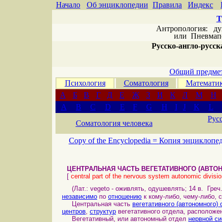
Начало
Об энциклопедии
Правила
Индекс
Т
Антропология: дух 
или
Пневмапс
Русско-англо-русска
Общий предмет
Психология
Соматология
Математи
А
Б
В
Г
Д
Е
Ж
З
И
К
Л
М
Н
A
B
C
D
E
F
G
H
I
J
K
L
Рус
Соматология человека
Copy of the Encyclopedia =
Копия энциклопе
ЦЕНТРАЛЬНАЯ ЧАСТЬ ВЕГЕТАТИВНОГО (АВТО
[
central part of the nervous system autonomic divisi
(Лат.: vegeto - оживлять, одушевлять; 14 в. Греч
независимо
по
отношению
к кому-либо, чему-либо, с
Центральная часть
вегетативного (автономного)
центров
,
структур
вегетативного отдела, расположе
Вегетативный, или автономный отдел
нервной с