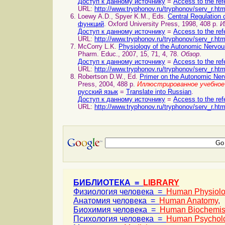
Доступ к данному источнику
=
Access to the ref
URL:
http://www.tryphonov.ru/tryphonov/serv_r.ht
Loewy A.D., Spyer K.M., Eds.
Central Regulatio
функций
. Oxford University Press, 1998, 408 p.
И
Доступ к данному источнику
=
Access to the ref
URL:
http://www.tryphonov.ru/tryphonov/serv_r.ht
McCorry L.K.
Physiology of the Autonomic Nerv
Pharm. Educ., 2007, 15, 71, 4, 78.
Обзор
.
Доступ к данному источнику
=
Access to the ref
URL:
http://www.tryphonov.ru/tryphonov/serv_r.ht
Robertson D.W., Ed.
Primer on the Autonomic Ne
Press, 2004, 488 p.
Иллюстрированное учебное 
русский язык
=
Translate into Russian
.
Доступ к данному источнику
=
Access to the ref
URL:
http://www.tryphonov.ru/tryphonov/serv_r.ht
БИБЛИОТЕКА =
LIBRARY
Физиология человека =
Human Physiol
Анатомия человека =
Human Anatomy
,
Биохимия человека =
Human Biochemis
Психология человека =
Human Psychol