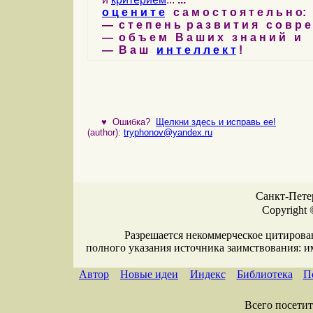
о ц е н и т е
с а м о с т о я т е л ь н о:
— с т е п е н ь р а з в и т и я с о в р 
— о б ъ е м В а ш и х з н а н и й и
— В а ш
и н т е л л е к т
!
♥
Ошибка?
Щелкни здесь и исправь ее!
(author):
tryphonov@yandex.ru
Санкт-Петер
Copyright 
Разрешается некоммерческое цитирова
полного указания источника заимствования: 
Автор
Новые идеи
Индекс
Библиотека
П
Всего посетите