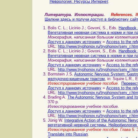
Неврология: Ресурсы Интернет
.
Литература. Иллюстрации.
References. Il
Щелкни здесь и получи доступ в библиотеку сай
Bolis C. L.; Licinio J.; Govoni, S., Eds.
Handbook 
Вегетативная нервная система в норме и при п
Монография, написанная большим коллектив
Доступ к данному источнику
=
Access to the ref
URL:
http://www.tryphonov.ru/tryphonov/serv_r.ht
Bolis C. L.; Licinio J.; Govoni, S., Eds.
Handbook 
Вегетативная нервная система в норме и при п
Монография, написанная большим коллектив
Доступ к данному источнику
=
Access to the ref
URL:
http://www.tryphonov.ru/tryphonov/serv_r.ht
Bornstein J.S.
Autonomic Nervous System: Gastro
желудочно-кишечным трактом
, in: Squire L.R.,
Иллюстрироавнное учебное пособие
.
Перевест
Доступ к данному источнику
=
Access to the ref
URL:
http://www.tryphonov.ru/tryphonov/serv_r.ht
Brading A.
The Autonomic Nervous System and I
370 p.
Иллюстрированное учебное пособие
.
Доступ к данному источнику
=
Access to the ref
URL:
http://www.tryphonov.ru/tryphonov/serv_r.ht
Jünig W.
Integrative Action of the Autonomic Ne
вегетативной нервной системы. Нейробиология 
Иллюстрированное учебное пособие. Глава 5.
Translate into Russian
.