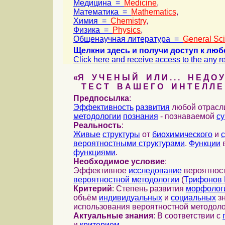
Медицина =
Medicine
,
Математика =
Mathematics
,
Химия =
Chemistry
,
Физика =
Physics
,
Общенаучная литература =
General Sc
Щелкни здесь и получи доступ к люб
Click here and receive access to the any ref
«Я У Ч Е Н Ы Й И Л И . . . Н Е Д О У
Т Е С Т В А Ш Е Г О И Н Т Е Л Л Е 
Предпосылка
:
Эффективность
развития
любой отрас
методологии
познания
- познаваемой
с
Реальность
:
Живые
структуры
от
биохимического
и
вероятностными структурами
.
Функции
в
функциями
.
Необходимое условие
:
Эффективное
исследование
вероятност
вероятностной методологии
(
Трифонов 
Критерий
: Степень развития
морфолог
объём
индивидуальных
и
социальных
зн
использования вероятностной методоло
Актуальные знания
: В соответствии с
и
критерием
...
...