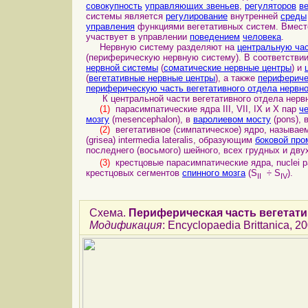
совокупность
управляющих звеньев
,
регуляторов
в
системы является
регулирование
внутренней
среды
управления
функциями вегетативных систем. Вмест
участвует в управлении
поведением
человека
.
Нервную систему разделяют на
центральную ча
(периферическую нервную систему). В соответстви
нервной системы
(
соматические нервные центры
) и
(
вегетативные нервные центры
), а также
перифериче
периферическую часть вегетативного отдела нервн
К центральной части вегетативного отдела нервн
(1)
парасимпатические ядра III, VII, IX и X пар
ч
мозгу
(mesencephalon), в
варолиевом мосту
(pons), 
(2)
вегетативное (симпатическое) ядро, называе
(grisea) intermedia lateralis, образующим
боковой про
последнего (восьмого) шейного, всех грудных и дв
(3)
крестцовые парасимпатические ядра, nuclei p
крестцовых сегментов
спинного мозга
(S
÷ S
).
II
IV
Схема.
Периферическая часть вегетати
Модификация
: Encyclopaedia Brittanica, 2