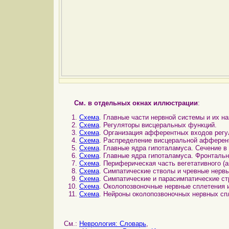
См. в отдельных окнах иллюстрации
:
Схема
. Главные части нервной системы и их на
Схема
. Регуляторы висцеральных функций.
Схема
. Организация афферентных входов регу
Схема
. Распределение висцеральной афферент
Схема
. Главные ядра гипоталамуса. Сечение в
Схема
. Главные ядра гипоталамуса. Фронталь
Схема
. Периферическая часть вегетативного (
Схема
. Симпатические стволы и чревные нервы
Схема
. Симпатические и парасимпатические ст
Схема
. Околопозвоночные нервные сплетения 
Схема
. Нейроны околопозвоночных нервных спл
См.:
Неврология: Словарь
,