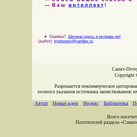
— В а ш
и н т е л л е к т
!
♥
Ошибка?
Щелкни здесь и исправь ее!
(author):
tryphonov@yandex.ru
Санкт-Петер
Copyright 
Разрешается некоммерческое цитирова
полного указания источника заимствования: 
Автор
Новые идеи
Индекс
Библиотека
П
Всего посетите
Посетителей раздела «Соматол