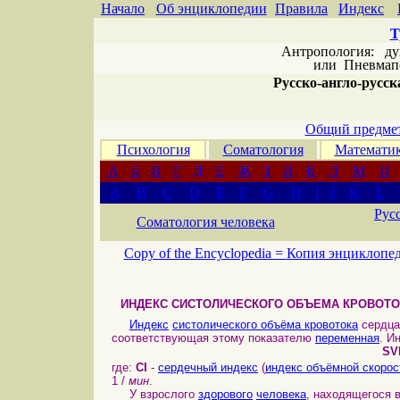
Начало
Об энциклопедии
Правила
Индекс
Т
Антропология: дух 
или
Пневмапс
Русско-англо-русска
Общий предмет
Психология
Соматология
Математи
А
Б
В
Г
Д
Е
Ж
З
И
К
Л
М
Н
A
B
C
D
E
F
G
H
I
J
K
L
Рус
Соматология человека
Copy of the Encyclopedia =
Копия энциклопе
ИНДЕКС СИСТОЛИЧЕСКОГО ОБЪЕМА КРОВОТО
Индекс
систолического объёма кровотока
сердца
соответствующая этому показателю
переменная
. И
SV
где:
CI
-
сердечный индекс
(
индекс объёмной скорос
1 /
мин
.
У взрослого
здорового
человека
, находящегося 