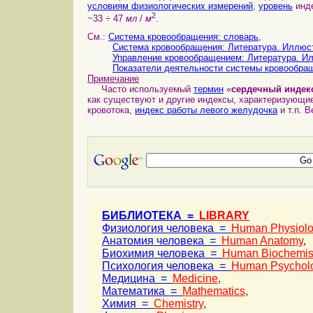
условиям физиологических измерений
,
уровень
инде
2
~33 ÷ 47
мл
/
м
.
См.:
Система кровообращения: словарь
,
Система кровообращения: Литература. Иллюс
Управление кровообращением: Литература. И
Показатели деятельности системы кровообра
Примечание
Часто используемый
термин
«
сердечный индек
как существуют и другие индексы, характеризующи
кровотока,
индекс работы левого желудочка
и т.п. 
БИБЛИОТЕКА =
LIBRARY
Физиология человека =
Human Physiol
Анатомия человека =
Human Anatomy
,
Биохимия человека =
Human Biochemis
Психология человека =
Human Psychol
Медицина =
Medicine
,
Математика =
Mathematics
,
Химия =
Chemistry
,