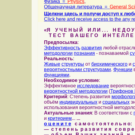
Физика =
Physics
,
Общенаучная литература =
General Sc
Щелкни здесь и получи доступ к люб
Click here and receive access to the any ref
«Я У Ч Е Н Ы Й И Л И . . . Н Е Д О У
Т Е С Т В А Ш Е Г О И Н Т Е Л Л Е 
Предпосылка
:
Эффективность
развития
любой отрас
методологии
познания
- познаваемой
с
Реальность
:
Живые
структуры
от
биохимического
и
вероятностными структурами
.
Функции
в
функциями
.
Необходимое условие
:
Эффективное
исследование
вероятност
вероятностной методологии
(
Трифонов 
Критерий
: Степень развития
морфолог
объём
индивидуальных
и
социальных
зн
использования вероятностной методоло
Актуальные знания
: В соответствии с
и
критерием
...
...
о ц е н и т е
с а м о с т о я т е л ь н о:
— с т е п е н ь р а з в и т и я с о в р 
— о б ъ е м В а ш и х з н а н и й и