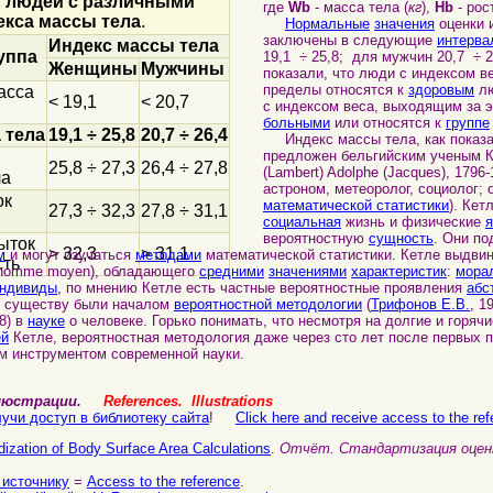
 людей с ра
з
личными
где
Wb
- масса тела (
кг
),
Hb
- рост
екса массы тела
.
Нормальные
значения
оценки 
заключены в следующие
интерва
Индекс массы тела
уппа
19,1 ÷ 25,8; для мужчин 20,7 ÷ 2
Женщины
Мужчины
показали, что люди с индексом в
пределы относятся к
здоровым
лю
асса
< 19,1
< 20,7
с индексом веса, выходящим за 
больными
или относятся к
группе
 тела
19,1 ÷ 25,8
20,7 ÷ 26,4
Индекс массы тела, как показа
предложен бельгийским ученым Ке
25,8 ÷ 27,3
26,4 ÷ 27,8
(Lambert) Adolphe (Jacques), 1796
ла
астроном, метеоролог, социолог; 
ок
математической статистики
). Кет
27,3 ÷ 32,3
27,8 ÷ 31,1
социальная
жизнь и физические
вероятностную
сущность
. Они п
ыток
> 32,3
> 31,1
м
и могут изучаться
методами
математической статистики. Кетле выдвин
сть
(homme moyen), обладающего
средними
значениями
характеристик
:
мора
ндивиды
, по мнению Кетле есть частные вероятностные проявления
абс
 существу были началом
вероятностной методологии
(
Трифонов Е.В.
, 19
8) в
науке
о человеке. Горько понимать, что несмотря на долгие и горяч
ей
Кетле, вероятностная методология даже через сто лет после первых п
м инструментом современной науки.
ллюстрации.
References. Illustrations
учи доступ в библиотеку сайта
!
Click here and receive access to the refe
dization of Body Surface Area Calculations
.
Отчёт. Стандартизация оцен
 источнику
=
Access to the reference
.