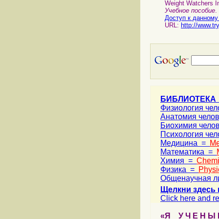
Weight Watchers In
Учебное пособие
.
Доступ к данному
URL:
http://www.t
БИБЛИОТЕКА
Физиология че
Анатомия чело
Биохимия чело
Психология че
Медицина =
Me
Математика =
Химия =
Chemi
Физика =
Physi
Общенаучная л
Щелкни здесь 
Click here and re
«Я У Ч Е Н Ы Й