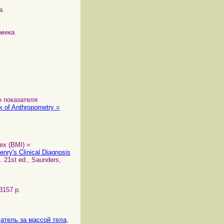
а
.
овека
.
е показателя
 of Anthropometry =
ex (BMI) =
enry's Clinical Diagnosis
. 21st ed., Saunders,
 3157 p.
атель за массой тела
,