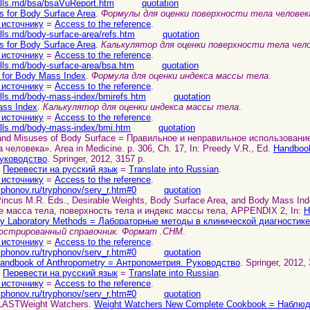
alls.md/bsa/bsaVuReport.htm
quotation
s for Body Surface Area
.
Формулы для оценки поверхности тела человек
 источнику
=
Access to the reference
.
lls.md/body-surface-area/refs.htm
quotation
s for Body Surface Area
.
Калькулятор для оценки поверхности тела чел
 источнику
=
Access to the reference
.
alls.md/body-surface-area/bsa.htm
quotation
 for Body Mass Index
.
Формула для оценки индекса массы тела
.
 источнику
=
Access to the reference
.
alls.md/body-mass-index/bmirefs.htm
quotation
ss Index
.
Калькулятор для оценки индекса массы тела
.
 источнику
=
Access to the reference
.
alls.md/body-mass-index/bmi.htm
quotation
 and Misuses of Body Surface = Правильное и неправильное использовани
человека». Area in Medicine. p. 306, Ch. 17, In: Preedy V.R., Ed.
Handbook
уководство
. Springer, 2012, 3157 p.
.
Перевести на русский язык
=
Translate into Russian
.
 источнику
=
Access to the reference
.
yphonov.ru/tryphonov/serv_r.htm#0
quotation
incus M.R. Eds., Desirable Weights, Body Surface Area, and Body Mass Ind
 масса тела, поверхность тела и индекс массы тела, APPENDIX 2, In:
H
y Laboratory Methods = Лабораторные методы в клинической диагностике
юстрированный справочник. Формат .CHM
.
 источнику
=
Access to the reference
.
yphonov.ru/tryphonov/serv_r.htm#0
quotation
andbook of Anthropometry = Антропометрия. Руководство
. Springer, 2012,
.
Перевести на русский язык
=
Translate into Russian
.
 источнику
=
Access to the reference
.
yphonov.ru/tryphonov/serv_r.htm#0
quotation
 LASTWeight Watchers.
Weight Watchers New Complete Cookbook = Наблюд