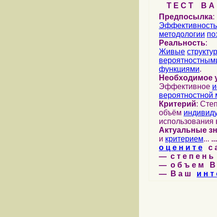
Т Е С Т В А Ш
Предпосылка
:
Эффективность
методологии
по
Реальность
:
Живые
структу
вероятностными
функциями
.
Необходимое 
Эффективное
и
вероятностной 
Критерий
: Сте
объём
индивид
использования 
Актуальные з
и
критерием
...
...
о ц е н и т е
с а 
— с т е п е н ь 
— о б ъ е м В 
— В а ш
и н т 