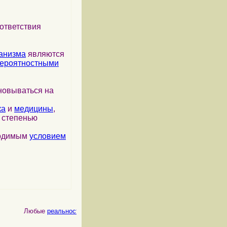
ответствия
анизма
являются
ероятностными
новываться на
ка
и
медицины
,
я степенью
ходимым
условием
Любые
реальности
, как
физические
, так и
психические
, являются 