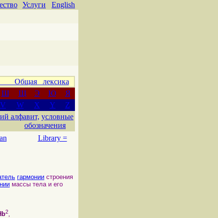
ество
Услуги
English
 Общая лексика
Ш
Щ
Э
Ю
Я
V
W
X
Y
Z
ий алфавит,
условные
обозначения
an
Library =
атель
гармонии
строения
нии
массы тела и его
2
Hb
,