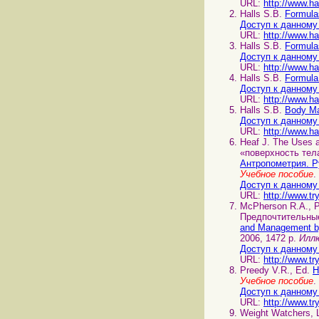
URL:
http://www.h
Halls S.B.
Formula
Доступ к данному
URL:
http://www.ha
Halls S.B.
Formula
Доступ к данному
URL:
http://www.h
Halls S.B.
Formula
Доступ к данному
URL:
http://www.h
Halls S.B.
Body Ma
Доступ к данному
URL:
http://www.h
Heaf J. The Uses
«поверхность тела 
Антропометрия. Р
Учебное пособие
Доступ к данному
URL:
http://www.tr
McPherson R.A., P
Предпочтительные
and Management b
2006, 1472 p.
Илл
Доступ к данному
URL:
http://www.tr
Preedy V.R., Ed.
H
Учебное пособие
Доступ к данному
URL:
http://www.tr
Weight Watchers,