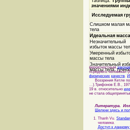
Таблица.
Группы
з
начениями инд
Исследуемая гр
Слишком малая м
тела
Идеальная масса
Незначительный
избыток массы те
Умеренный избыт
массы тела
Значительный изб
вероятностным
закона
массы тела, тучно
«среднего человека» 
физических
качеств
.
И
Воззрения Кетле по
…).Трифонов Е.В., 197
19 в. относительно
ид
не стала общеприняты
Литература. И
Щелкни здесь и пол
Thanh Vu.
Standar
человека
.
Доступ к данному