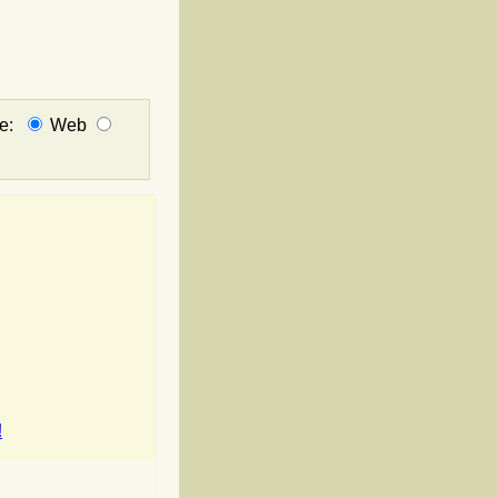
не:
Web
!