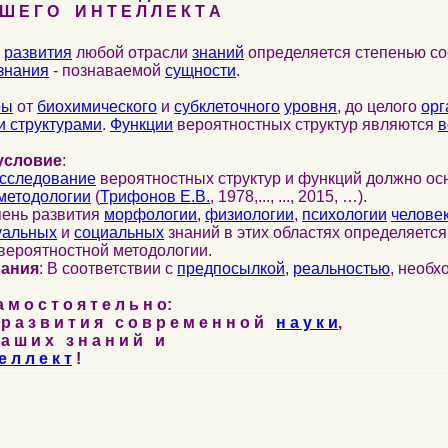
 Е Г О И Н Т Е Л Л Е К Т А
развития
любой отрасли
знаний
определяется степенью со
знания
- познаваемой
сущности
.
ры
от
биохимического
и
субклеточного
уровня
, до целого
орг
 структурами
.
Функции
вероятностных структур являются
в
условие
:
сследование
вероятностных структур и функций должно ос
методологии
(
Трифонов Е.В.
, 1978,..., ..., 2015, …).
пень развития
морфологии
,
физиологии
,
психологии
челове
уальных
и
социальных
знаний в этих областях определяетс
вероятностной методологии.
нания
: В соответствии с
предпосылкой
,
реальностью
, необ
м о с т о я т е л ь н о:
р а з в и т и я с о в р е м е н н о й
н а у к и
,
а ш и х з н а н и й и
е л л е к т
!