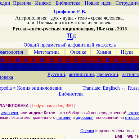
едии
Правила
Индекс
Библиотека
Новые идеи
Сотруднич
Трифонов Е.В.
Антропология: дух - душа - тело - среда человека,
или
Пневмапсихосоматология человека
Русско-англо-русская энциклопедия, 18-е изд., 2015
π
ψ
σ
Общий предметный алфавитный указатель
матология
Математика
Физика
Химия
Наука
Ж
З
И
К
Л
М
Н
О
П
Р
С
Т
У
Ф
Х
Ц
Ч
F
G
H
I
J
K
L
M
N
O
P
Q
R
S
T
U
Русский,
английский,
греческий,
латинск
ловека
↔
opedia =
Копия энциклопедии
Translate: Englisch
Russi
Библиотека
ЛА ЧЕЛОВЕКА
[
body mass index, BMI
]
человека
, или
индекс Кетле
- это обобщенный непосредственный
показ
енный показатель правильного
питания
и
здоровья
, основанный на
отноше
Оценка
индекса массы тела:
BMI
=
Wb
/