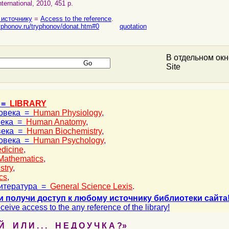
ternational, 2010, 451 p.
 источнику
=
Access to the reference
.
ryphonov.ru/tryphonov/donat.htm#0
quotation
В отдельном ок
Site
 =
LIBRARY
ловека =
Human Physiology
,
века =
Human Anatomy
,
века =
Human Biochemistry
,
ловека =
Human Psychology
,
dicine
,
Mathematics
,
stry
,
cs
,
итература =
General Science Lexis
.
и получи доступ к любому источнику библиотеки сайта
ceive access to the any reference of the library!
 И Л И . . . Н Е Д О У Ч К А ?»