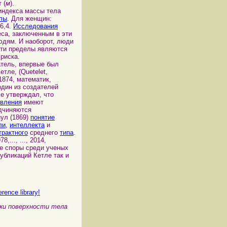
 (
м
).
индекса массы тела
лы
. Для женщин:
6,4.
Исследования
еса, заключенным в эти
дям. И наоборот, люди
эти пределы являются
риска.
тель, впервые был
тле, (Quetelet,
-1874, математик,
один из создателей
ле утверждал, что
явления
имеют
одчиняются
ул (1869)
понятие
ли
,
интеллекта
и
трактного
среднего
типа
.
78,..., ..., 2014,
ие споры среди ученых
убликаций Кетле так и
rence library!
ки поверхности тела