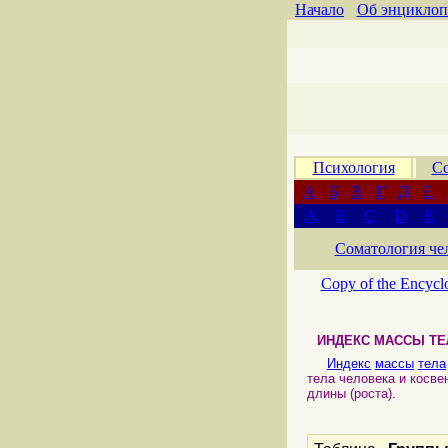
Начало
Об энциклоп
Психология
Со
А
Б
В
Г
Д
Е
A
B
C
D
E
Соматология че
Copy of the Encycl
ИНДЕКС МАССЫ ТЕ
Индекс
массы
тела
тела человека и косв
длины (роста).