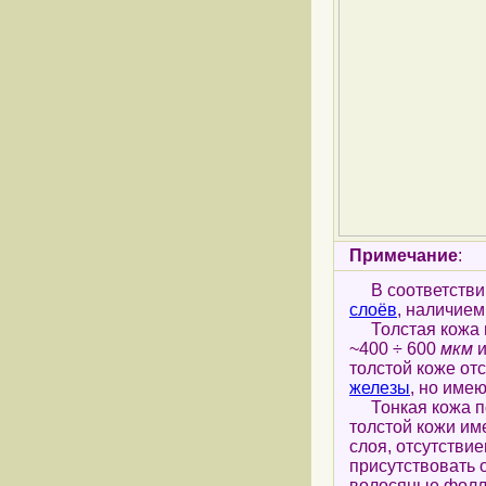
Примечание
:
В соответстви
слоёв
, наличием
Толстая кожа п
~400 ÷ 600
мкм
и
толстой коже от
железы
, но име
Тонкая кожа по
толстой кожи им
слоя, отсутствие
присутствовать
волосяные фолл