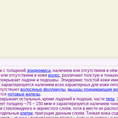
и с толщиной
эпидермиса
, наличием или отсутствием в нё
 или отсутствием в коже
волос
, различают толстую и тонку
окрывает ладони и подошвы. Эпидермис толстой кожи име
 характеризуется наличием всех характерных для кожи пяти
стутствуют
волосяные фолликулы
,
мышцы поднимающие во
ются
потовые железы
.
крывает остальные, кроме ладоней и подошв, части
тела
.
еет толщину ~75 ÷ 150
мкм
и характеризуется наличием тонк
м стекловидного и зернистого слоёв, хотя в месте их распо
 отдельные
клетки
, присущие данным слоям. Тонкая кожа со
икулы, мышцы поднимающие волосы, сальные железы и по