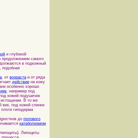
мой
и глубокой
ым продолжением самого
одолжаются в подкожный
, подобная
а
, от
возраста
и от ряда
ягчает
действие
на кожу
ани особенно хорошо
иям
, например под
 под кожей подушечек
 истощении. В то же
 век, под кожей спинки
й плоти гиподерма
одростков до
полового
ечивается
катаболизмом
липоциты). Липоциты
В процессе