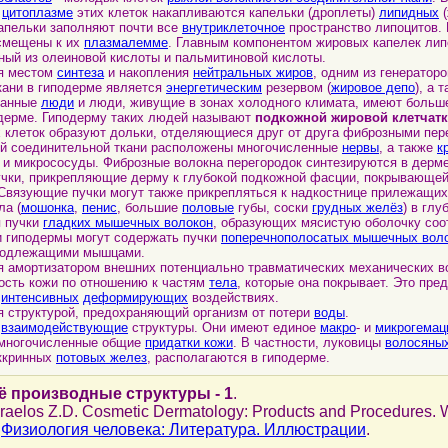
в
цитоплазме
этих клеток накапливаются капельки (дроплеты)
липидных
(
апельки заполняют почти все
внутриклеточное
пространство липоцитов. 
смещены к их
плазмалемме
. Главным компонентом жировых капелек лип
нный из олеиновой кислоты и пальмитиновой кислоты.
я местом
синтеза
и накопления
нейтральных жиров
, одним из генератор
кани в гиподерме является
энергетическим
резервом (
жировое депо
), а 
танные
люди
и люди, живущие в зонах холодного климата, имеют больше
дерме. Гиподерму таких людей называют
подкожной жировой клетчат
еток образуют дольки, отделяющиеся друг от друга фиброзными пере
ой соединительной ткани расположены многочисленные
нервы
, а также
к
 и микрососуды. Фиброзные волокна перегородок синтезируются в дерм
чки, прикрепляющие дерму к глубокой подкожной фасции, покрывающей
. Связующие пучки могут также прикрепляться к надкостнице прилежащи
ла (
мошонка
,
пенис
, большие
половые
губы, соски
грудных желёз
) в гл
я пучки
гладких мышечных волокон
, образующих мясистую оболочку соо
и гиподермы могут содержать пучки
поперечнополосатых мышечных вол
подлежащими мышцами.
мортизатором внешних потенциально травматических механических во
ость кожи по отношению к частям
тела
, которые она покрывает. Это пр
и
интенсивных
деформирующих
воздействиях.
структурой, предохраняющий организм от потери
воды
.
а
взаимодействующие
структуры. Они имеют единое
макро
- и
микрогемац
многочисленные общие
придатки кожи
. В частности, луковицы
волосяны
ккринных
потовых желез
, располагаются в гиподерме.
её производные структуры - 1
.
Draelos Z.D. Cosmetic Dermatology: Products and Procedures. W
:
Физиология человека: Литература. Иллюстрации
.