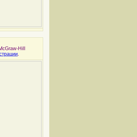
e McGraw-Hill
юстрации
.