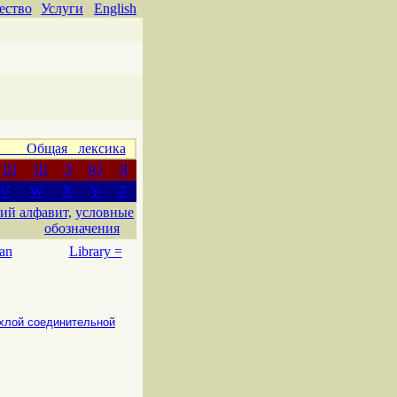
ество
Услуги
English
 Общая лексика
Ш
Щ
Э
Ю
Я
V
W
X
Y
Z
ий алфавит,
условные
обозначения
an
Library =
хлой соединительной