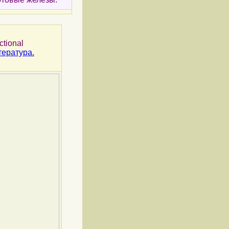
ctional
тература.