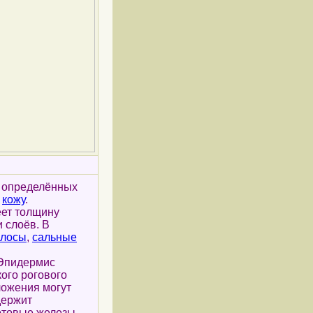
м определённых
ю
кожу
.
ет толщину
 слоёв. В
лосы
,
сальные
 Эпидермис
ого рогового
ложения могут
держит
товые железы.