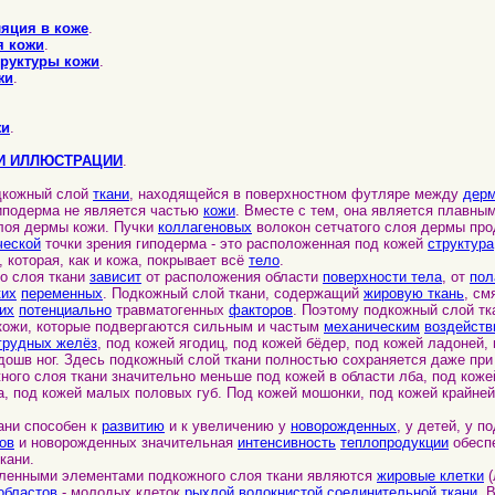
яция в коже
.
я кожи
.
руктуры кожи
.
жи
.
жи
.
И ИЛЛЮСТРАЦИИ
.
дкожный слой
ткани
, находящейся в поверхностном футляре между
дер
Гиподерма не является частью
кожи
. Вместе с тем, она является плавн
слоя дермы кожи. Пучки
коллагеновых
волокон сетчатого слоя дермы пр
ческой
точки зрения гиподерма - это расположенная под кожей
структура
, которая, как и кожа, покрывает всё
тело
.
 слоя ткани
зависит
от расположения области
поверхности тела
, от
пол
ких
переменных
. Подкожный слой ткани, содержащий
жировую ткань
, см
их
потенциально
травматогенных
факторов
. Поэтому подкожный слой тк
 кожи, которые подвергаются сильным и частым
механическим
воздейств
грудных желёз
, под кожей ягодиц, под кожей бёдер, под кожей ладоней,
дошв ног. Здесь подкожный слой ткани полностью сохраняется даже при
ого слоя ткани значительно меньше под кожей в области лба, под кожей
та, под кожей малых половых губ. Под кожей мошонки, под кожей крайне
ни способен к
развитию
и к увеличению у
новорожденных
, у детей, у п
ов
и новорожденных значительная
интенсивность
теплопродукции
обесп
кани.
нными элементами подкожного слоя ткани являются
жировые клетки
(
областов
- молодых клеток
рыхлой волокнистой соединительной ткани
. 