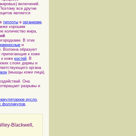
жировых) включений.
Поэтому все другие
оцитов является
ов
теплоты
в
организме
.
также хорошим
е количество жира,
кой
.
городками. В этих
ровеносные
и
е. Волокна образуют
 прилегающие к коже
х к коже
костей
. В
убоких слоях дермы и
тветствующего органа.
окон
(мышцы кожи лица),
здействий. Она
едотвращает разрывы и
иркуляторное русло
,
х фолликулов
,
iley-Blackwell,