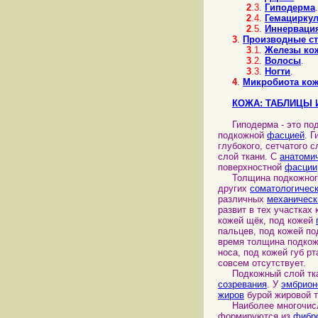
2
.3
.
Гиподерма
.
2
.4
.
Гемациркул
2
.5
.
Иннерваци
3
.
Производные ст
3
.1
.
Железы ко
3
.2
.
Волосы
.
3
.3
.
Ногти
.
4
.
Микробиота ко
КОЖА: ТАБЛИЦЫ 
Гиподерма - это по
подкожной
фасцией
. 
глубокого, сетчатого 
слой ткани. С
анатоми
поверхностной
фасции
Толщина подкожного
других
соматологичес
различных
механическ
развит в тех участках
кожей щёк, под кожей
пальцев, под кожей по
время толщина подкожн
носа, под кожей губ р
совсем отсутствует.
Подкожный слой тка
созревания
. У
эмбрион
жиров
бурой жировой т
Наиболее многочисле
формируются из
фибр