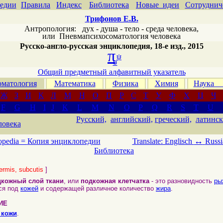
едии
Правила
Индекс
Библиотека
Новые идеи
Сотруднич
Трифонов Е.В.
Антропология: дух - душа - тело - среда человека,
или
Пневмапсихосоматология человека
Русско-англо-русская энциклопедия, 18-е изд., 2015
π
ψ
σ
Общий предметный алфавитный указатель
матология
Математика
Физика
Химия
Наука
Ж
З
И
К
Л
М
Н
О
П
Р
С
Т
У
Ф
Х
Ц
Ч
F
G
H
I
J
K
L
M
N
O
P
Q
R
S
T
U
Русский,
английский,
греческий,
латинск
ловека
↔
opedia =
Копия энциклопедии
Translate: Englisch
Russi
Библиотека
ermis, subcutis
]
дкожный слой ткани
, или
подкожная клетчатка
- это разновидность
ры
ся под
кожей
и содержащей различное количество
жира
.
ИЕ
 кожи
.