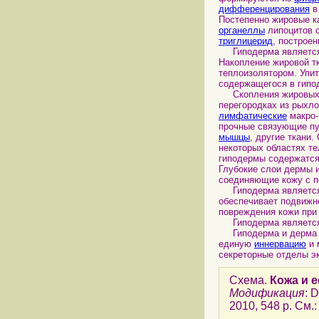
дифференцирования
Постепенно жировые к
органеллы
липоцитов 
триглицерид
, построе
Гиподерма являетс
Накопление жировой т
теплоизолятором. Упи
содержащегося в гипо
Скопления жировых кл
перегородках из рыхл
лимфатические
макро-
прочные связующие пу
мышцы
, другие ткани
некоторых областях те
гиподермы содержатс
Глубокие слои дермы 
соединяющие кожу с 
Гиподерма является а
обеспечивает подвижн
повреждения кожи пр
Гиподерма является 
Гиподерма и дерм
единую
иннервацию
и 
секреторные отделы э
Схема.
Кожа и 
Модификация
: 
2010, 548 p. См.