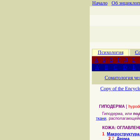
Начало
Об энциклоп
Психология
Со
А
Б
В
Г
Д
Е
A
B
C
D
E
Соматология че
Copy of the Encycl
ГИПОДЕРМА
[
hypod
Гиподерма, или
по
ткани
, располагающей
КОЖА: ОГЛАВЛЕН
1
.
Макроструктура
2
.2
.
Дерма
.