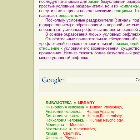
последует значимый для
безусловный раздраж
жизни
простые условные раздражители, но и их
комплексы
по сути являющиеся поведенческими
. Т
реакциями
называют
.
оперантными
Поскольку условные раздражители (сигналы подк
(подкреплением) с образованием в нервной систем
оперантные условные рефлексы являются основой 
В основе образования любых условных рефлекс
Относительные прилагательные «безусловный», 
«рефлекс»обозначают относительный
,
признак
свой
к условиям его возникновения, существо
отношение
проявления. Нельзя сказать более безусловный ре
менее условный рефлекс.
БИБЛИОТЕКА =
LIBRARY
Физиология человека =
Human Physiology
,
Анатомия человека =
Human Anatomy
,
Биохимия человека =
Human Biochemistry
,
Психология человека =
Human Psychology
,
Медицина =
Medicine
,
Математика =
Mathematics
,
Химия =
Chemistry
,
Физика =
Physics
,