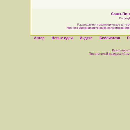
Санкт-Пете
Copyrig
Разрешается некоммерческое цитир
полного указания источника заимствования
Автор
Новые идеи
Индекс
Библиотека
П
Всего посети
Посетителей раздела «Сомат