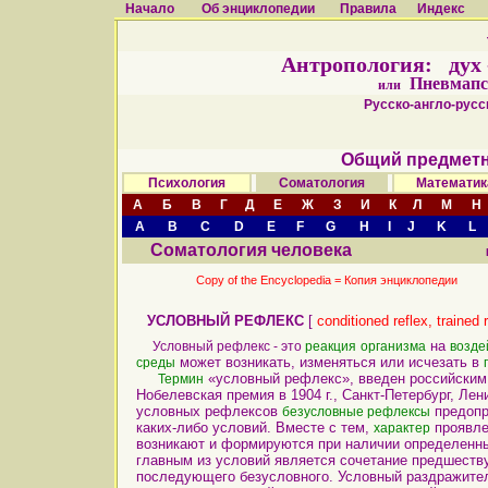
Начало
Об энциклопедии
Правила
Индекс
Антропология: дух - 
Пневмапс
или
Русско-англо-русск
Общий предметн
Психология
Соматология
Математик
А
Б
В
Г
Д
Е
Ж
З
И
К
Л
М
Н
A
B
C
D
E
F
G
H
I
J
K
L
Соматология человека
Copy of the Encyclopedia =
Копия энциклопедии
УСЛОВНЫЙ РЕФЛЕКС
[
conditioned reflex, trained 
на
Условный рефлекс - это
реакция
организма
возде
может возникать, изменяться или исчезать в
среды
«условный рефлекс», введен российским
Термин
Нобелевская премия в 1904 г., Санкт-Петербург, Ле
условных рефлексов
предоп
безусловные рефлексы
каких-либо условий. Вместе с тем,
проявле
характер
возникают и формируются при наличии определенны
главным из условий является сочетание предшест
последующего безусловного. Условный раздражите