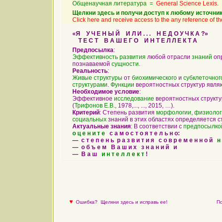
Общенаучная литература =
General Science Lexis
.
Щелкни здесь и получи доступ к любому источник
Click here and receive access to the any reference of the
«Я У Ч Е Н Ы Й И Л И . . . Н Е Д О У Ч К А ?»
Т Е С Т В А Ш Е Г О И Н Т Е Л Л Е К Т А
Предпосылка
:
Эффективность
развития
любой отрасли
знаний
опр
познаваемой
сущности
.
Реальность
:
Живые
структуры
от
биохимического
и
субклеточног
структурами
.
Функции
вероятностных структур явл
Необходимое условие
:
Эффективное
исследование
вероятностных структу
(
Трифонов Е.В.
, 1978,..., ..., 2015, …).
Критерий
: Степень развития
морфологии
,
физиолог
социальных
знаний в этих областях определяется 
Актуальные знания
: В соответствии с
предпосылко
о ц е н и т е
с а м о с т о я т е л ь н о:
— с т е п е н ь р а з в и т и я с о в р е м е н н о й
н
— о б ъ е м В а ш и х з н а н и й и
— В а ш
и н т е л л е к т
!
♥
Ошибка?
Щелкни здесь и исправь ее!
По