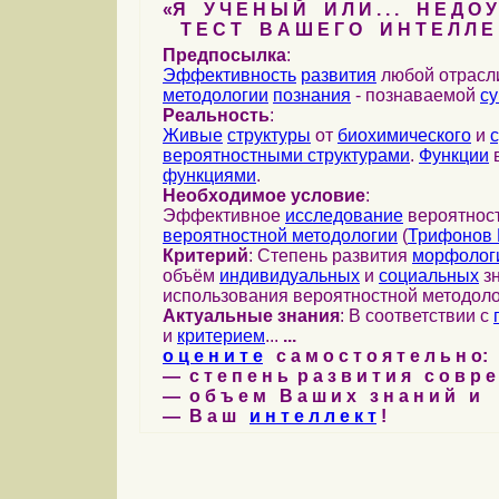
«Я У Ч Е Н Ы Й И Л И . . . Н Е Д О У
Т Е С Т В А Ш Е Г О И Н Т Е Л Л Е 
Предпосылка
:
Эффективность
развития
любой отрас
методологии
познания
- познаваемой
с
Реальность
:
Живые
структуры
от
биохимического
и
вероятностными структурами
.
Функции
в
функциями
.
Необходимое условие
:
Эффективное
исследование
вероятност
вероятностной методологии
(
Трифонов 
Критерий
: Степень развития
морфолог
объём
индивидуальных
и
социальных
зн
использования вероятностной методоло
Актуальные знания
: В соответствии с
и
критерием
...
...
о ц е н и т е
с а м о с т о я т е л ь н о:
— с т е п е н ь р а з в и т и я с о в р 
— о б ъ е м В а ш и х з н а н и й и
— В а ш
и н т е л л е к т
!