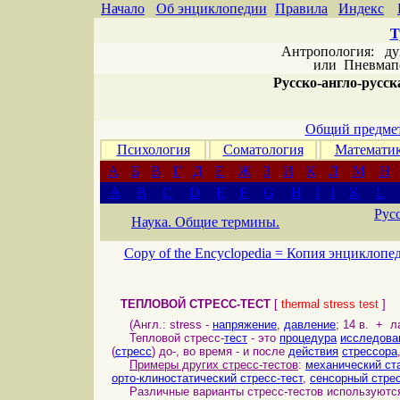
Начало
Об энциклопедии
Правила
Индекс
Т
Антропология: дух 
или
Пневмапс
Русско-англо-русска
Общий предмет
Психология
Соматология
Математи
А
Б
В
Г
Д
Е
Ж
З
И
К
Л
М
Н
A
B
C
D
E
F
G
H
I
J
K
L
Рус
Наука. Общие термины.
Copy of the Encyclopedia =
Копия энциклопе
ТЕПЛОВОЙ СТРЕСС-ТЕСТ
[
thermal stress test
]
(Англ.: stress -
напряжение
,
давление
; 14 в. + л
Тепловой стресс-
тест
- это
процедура
исследова
(
стресс
) до-, во время - и после
действия
стрессора
Примеры других стресс-тестов
:
механический ста
орто-клиностатический стресс-тест
,
сенсорный стрес
Различные варианты стресс-тестов используютс