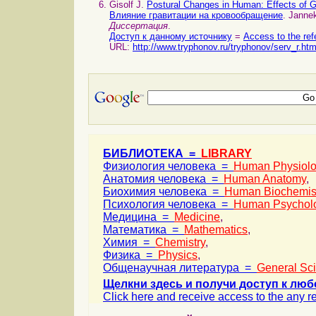
Gisolf J.
Postural Changes in Human: Effects of 
Влияние гравитации на кровообращение
. Jannek
Диссертация
.
Доступ к данному источнику
=
Access to the ref
URL:
http://www.tryphonov.ru/tryphonov/serv_r.ht
БИБЛИОТЕКА =
LIBRARY
Физиология человека =
Human Physiol
Анатомия человека =
Human Anatomy
,
Биохимия человека =
Human Biochemis
Психология человека =
Human Psychol
Медицина =
Medicine
,
Математика =
Mathematics
,
Химия =
Chemistry
,
Физика =
Physics
,
Общенаучная литература =
General Sc
Щелкни здесь и получи доступ к люб
Click here and receive access to the any ref