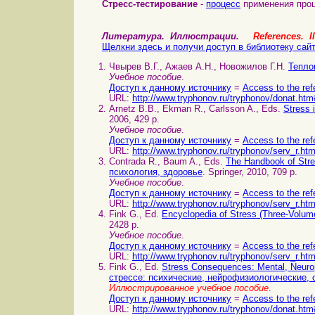
Стресс-тестирование
-
процесс
применения проц
Литература. Иллюстрации.
References. Il
Щелкни здесь и получи доступ в библиотеку сай
Чвырев В.Г., Ажаев А.Н., Новожилов Г.Н.
Тепло
Учебное пособие
.
Доступ к данному источнику
=
Access to the ref
URL:
http://www.tryphonov.ru/tryphonov/donat.htm
Arnetz B.B., Ekman R., Carlsson A., Eds.
Stress 
2006, 429 p.
Учебное пособие
.
Доступ к данному источнику
=
Access to the ref
URL:
http://www.tryphonov.ru/tryphonov/serv_r.ht
Contrada R., Baum A., Eds.
The Handbook of Stre
психология, здоровье
. Springer, 2010, 709 p.
Учебное пособие
.
Доступ к данному источнику
=
Access to the ref
URL:
http://www.tryphonov.ru/tryphonov/serv_r.ht
Fink G., Ed.
Encyclopedia of Stress (Three-Volu
2428 p.
Учебное пособие
.
Доступ к данному источнику
=
Access to the ref
URL:
http://www.tryphonov.ru/tryphonov/serv_r.ht
Fink G., Ed.
Stress Consequences: Mental, Neur
стрессе: психические, нейрофизиологические,
Иллюстрированное учебное пособие
.
Доступ к данному источнику
=
Access to the ref
URL:
http://www.tryphonov.ru/tryphonov/donat.htm