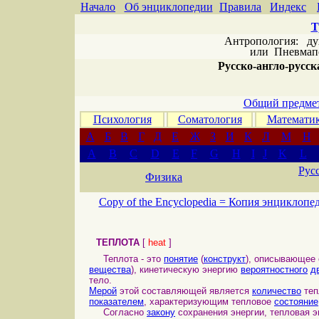
Начало
Об энциклопедии
Правила
Индекс
Т
Антропология: дух 
или
Пневмапс
Русско-англо-русска
Общий предмет
Психология
Соматология
Математи
А
Б
В
Г
Д
Е
Ж
З
И
К
Л
М
Н
A
B
C
D
E
F
G
H
I
J
K
L
Рус
Физика
Copy of the Encyclopedia =
Копия энциклопе
ТЕПЛОТА
[
heat
]
Теплота - это
понятие
(
конструкт
), описывающее
вещества
), кинетическую энергию
вероятностного
д
тело.
Мерой
этой составляющей является
количество
теп
показателем
, характеризующим тепловое
состояние
Согласно
закону
сохранения энергии, тепловая э