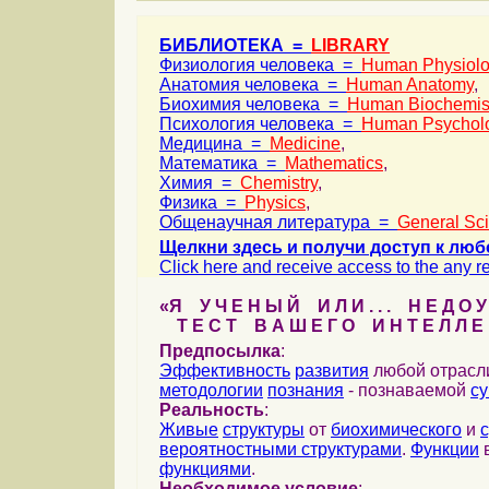
БИБЛИОТЕКА =
LIBRARY
Физиология человека =
Human Physiol
Анатомия человека =
Human Anatomy
,
Биохимия человека =
Human Biochemis
Психология человека =
Human Psychol
Медицина =
Medicine
,
Математика =
Mathematics
,
Химия =
Chemistry
,
Физика =
Physics
,
Общенаучная литература =
General Sc
Щелкни здесь и получи доступ к люб
Click here and receive access to the any ref
«Я У Ч Е Н Ы Й И Л И . . . Н Е Д О У
Т Е С Т В А Ш Е Г О И Н Т Е Л Л Е 
Предпосылка
:
Эффективность
развития
любой отрас
методологии
познания
- познаваемой
с
Реальность
:
Живые
структуры
от
биохимического
и
вероятностными структурами
.
Функции
в
функциями
.
Необходимое условие
: