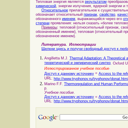
Тепловая энергия является
результатом
преобразова
химической
, энергии излучения, ядерной энергии и т
Относительное
прилагательное к существительно
обозначает относительный
признак
,
свойство
,
качес
обозначенного
именем
, выражающийся через его
от
степени
проявления: нельзя сказать «более теплово
Примеры
: тепловой (относительный признак, сво
обозначенный именем), тепловая (относительный при
обозначенное именем).
Литература.
Иллюстрации
Щелкни здесь и получи свободный доступ к любо
Angilletta M.J.
Thermal Adaptation: A Theoretical
теоретический и эмпирический синтез
. Oxford U
.
Иллюстрированное учебное пособие
=
Доступ к данному источнику
Access to the ref
URL:
http://www.tryphonov.ru/tryphonov/donat.htm
Marino F.F.
Thermoregulation and Human Perfor
p.
Учебное пособие
.
Доступ к данному источнику
=
Access to the ref
URL:
http://www.tryphonov.ru/tryphonov/donat.htm