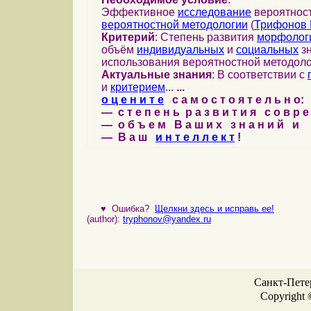
Эффективное
исследование
вероятност
вероятностной методологии
(
Трифонов 
Критерий
: Степень развития
морфолог
объём
индивидуальных
и
социальных
зн
использования вероятностной методоло
Актуальные знания
: В соответствии с
и
критерием
...
...
о ц е н и т е
с а м о с т о я т е л ь н о:
— с т е п е н ь р а з в и т и я с о в р 
— о б ъ е м В а ш и х з н а н и й и
— В а ш
и н т е л л е к т
!
♥
Ошибка?
Щелкни здесь и исправь ее!
(author):
tryphonov@yandex.ru
Санкт-Петер
Copyright 