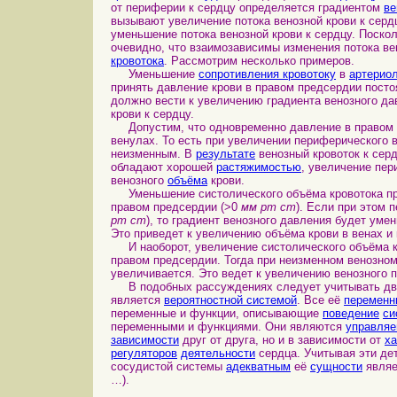
от периферии к сердцу определяется градиентом
ве
вызывают увеличение потока венозной крови к серд
уменьшение потока венозной крови к сердцу. Поско
очевидно, что взаимозависимы изменения потока ве
кровотока
. Рассмотрим несколько примеров.
Уменьшение
сопротивления кровотоку
в
артерио
принять давление крови в правом предсердии пост
должно вести к увеличению градиента венозного да
крови к сердцу.
Допустим, что одновременно давление в правом пр
венулах. То есть при увеличении периферического 
неизменным. В
результате
венозный кровоток к серд
обладают хорошей
растяжимостью
, увеличение пер
венозного
объёма
крови.
Уменьшение систолического объёма кровотока п
правом предсердии (>0
мм рт ст
). Если при этом 
рт ст
), то градиент венозного давления будет уме
Это приведет к увеличению объёма крови в венах и
И наоборот, увеличение систолического объёма кр
правом предсердии. Тогда при неизменном венозном
увеличивается. Это ведет к увеличению венозного п
В подобных рассуждениях следует учитывать две
является
вероятностной системой
. Все её
переменн
переменные и функции, описывающие
поведение
си
переменными и функциями. Они являются
управля
зависимости
друг от друга, но и в зависимости от
ха
регуляторов
деятельности
сердца. Учитывая эти де
сосудистой системы
адекватным
её
сущности
явля
…).