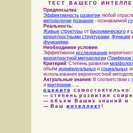
Т Е С Т В А Ш Е Г О И Н Т Е Л Л Е 
Предпосылка
:
Эффективность
развития
любой отрас
методологии
познания
- познаваемой
с
Реальность
:
Живые
структуры
от
биохимического
и
вероятностными структурами
.
Функции
в
функциями
.
Необходимое условие
:
Эффективное
исследование
вероятност
вероятностной методологии
(
Трифонов 
Критерий
: Степень развития
морфолог
объём
индивидуальных
и
социальных
зн
использования вероятностной методоло
Актуальные знания
: В соответствии с
и
критерием
...
...
о ц е н и т е
с а м о с т о я т е л ь н о:
— с т е п е н ь р а з в и т и я с о в р 
— о б ъ е м В а ш и х з н а н и й и
— В а ш
и н т е л л е к т
!