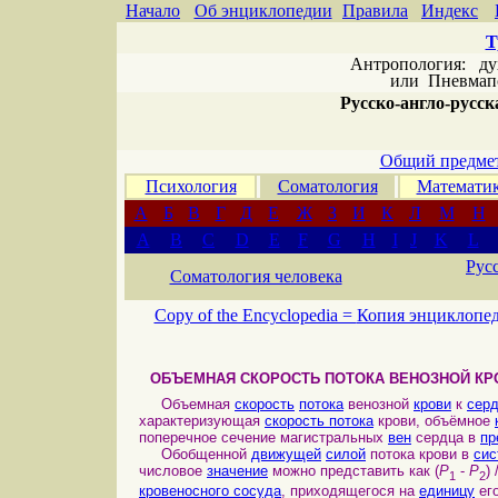
Начало
Об энциклопедии
Правила
Индекс
Т
Антропология: дух 
или
Пневмапс
Русско-англо-русска
Общий предмет
Психология
Соматология
Математи
А
Б
В
Г
Д
Е
Ж
З
И
К
Л
М
Н
A
B
C
D
E
F
G
H
I
J
K
L
Рус
Соматология человека
Copy of the Encyclopedia =
Копия энциклопе
ОБЪЕМНАЯ СКОРОСТЬ ПОТОКА ВЕНОЗНОЙ КРО
Объемная
скорость
потока
венозной
крови
к
серд
характеризующая
скорость потока
крови, объёмное
поперечное сечение магистральных
вен
сердца в
пр
Обобщенной
движущей
силой
потока крови в
сис
числовое
значение
можно представить как (
P
-
P
) 
1
2
кровеносного сосуда
, приходящегося на
единицу
ег