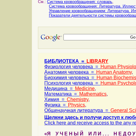
См.:
Система кровообращения: словарь
,
Система кровообращения: Литература. Иллюс
Управление кровообращением: Литература. И
Показатели деятельности системы кровообра
БИБЛИОТЕКА =
LIBRARY
Физиология человека =
Human Physiol
Анатомия человека =
Human Anatomy
,
Биохимия человека =
Human Biochemis
Психология человека =
Human Psychol
Медицина =
Medicine
,
Математика =
Mathematics
,
Химия =
Chemistry
,
Физика =
Physics
,
Общенаучная литература =
General Sc
Щелкни здесь и получи доступ к люб
Click here and receive access to the any ref
«Я У Ч Е Н Ы Й И Л И . . . Н Е Д О У