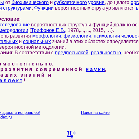
ры
от
биохимического
и
субклеточного
уровня
, до целого
орг
 структурами
.
Функции
вероятностных структур являются
в
условие
:
сследование
вероятностных структур и функций должно ос
методологии
(
Трифонов Е.В.
, 1978,..., ..., 2015, …).
пень развития
морфологии
,
физиологии
,
психологии
челове
уальных
и
социальных
знаний в этих областях определяетс
вероятностной методологии.
нания
: В соответствии с
предпосылкой
,
реальностью
, необ
м о с т о я т е л ь н о:
р а з в и т и я с о в р е м е н н о й
н а у к и
,
а ш и х з н а н и й и
е л л е к т
!
 здесь и исправь ее!
Поиск на сайте
E-mail
dex.ru
π
ψ
σ