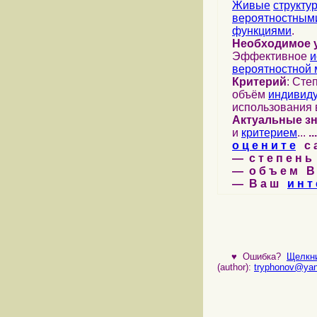
Живые
структу
вероятностными
функциями
.
Необходимое 
Эффективное
и
вероятностной 
Критерий
: Сте
объём
индивид
использования 
Актуальные з
и
критерием
...
...
о ц е н и т е
с а 
— с т е п е н ь 
— о б ъ е м В 
— В а ш
и н т 
♥
Ошибка?
Щелкни
(author):
tryphonov@yan