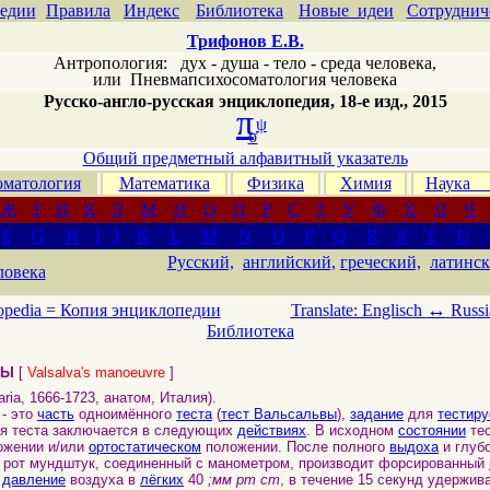
едии
Правила
Индекс
Библиотека
Новые идеи
Сотруднич
Трифонов Е.В.
Антропология: дух - душа - тело - среда человека,
или
Пневмапсихосоматология человека
Русско-англо-русская энциклопедия, 18-е изд., 2015
π
ψ
σ
Общий предметный алфавитный указатель
матология
Математика
Физика
Химия
Наука
Ж
З
И
К
Л
М
Н
О
П
Р
С
Т
У
Ф
Х
Ц
Ч
F
G
H
I
J
K
L
M
N
O
P
Q
R
S
T
U
Русский,
английский,
греческий,
латинск
ловека
↔
opedia =
Копия энциклопедии
Translate: Englisch
Russi
Библиотека
ВЫ
[
Valsalva's manoeuvre
]
ia, 1666-1723, анатом, Италия).
- это
часть
одноимённого
теста
(
тест Вальсальвы
),
задание
для
тестиру
 теста заключается в следующих
действиях
. В исходном
состоянии
тес
жении и/или
ортостатическом
положении. После полного
выдоха
и глуб
 в рот мундштук, соединенный с манометром, производит форсированный
я
давление
воздуха в
лёгких
40
;мм рт ст
, в течение 15 секунд удержив