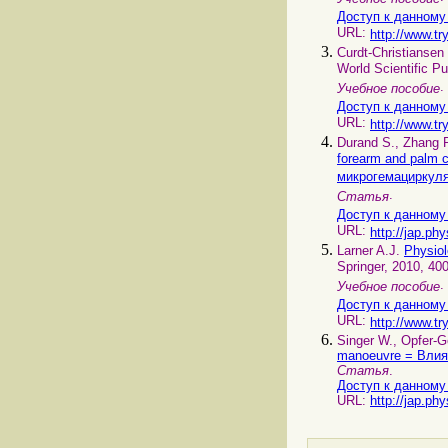
Доступ к данному
URL:
http://www.tr
Curdt-Сhristiansen
World Scientific P
.
Учебное пособие
Доступ к данному
URL:
http://www.tr
Durand S., Zhang R
forearm and palm 
микрогемациркуля
.
Статья
Доступ к данному
URL:
http://jap.phy
Larner A.J.
Physio
Springer, 2010, 400
.
Учебное пособие
Доступ к данному
URL:
http://www.tr
Singer W., Opfer-G
manoeuvre = Влия
Статья
.
Доступ к данному
URL:
http://jap.phy