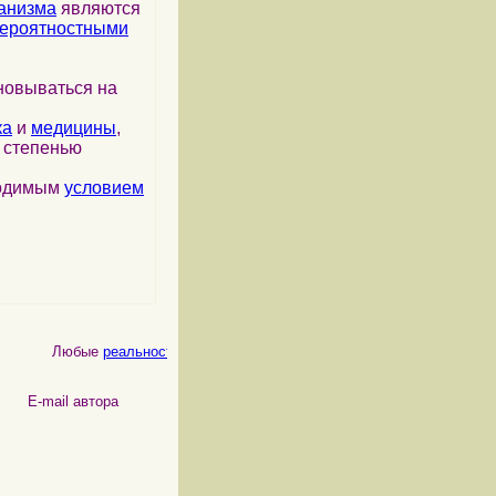
анизма
являются
ероятностными
новываться на
ка
и
медицины
,
я степенью
ходимым
условием
Любые
реальности
, как
физические
, так и
психические
, являются 
 автора