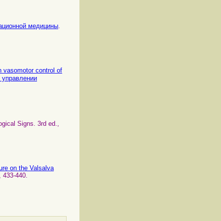
виационной медицины
.
 vasomotor control of
в управлении
ogical Signs. 3rd ed.,
ure on the Valsalva
, 433-440.