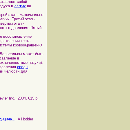
ставляет собой
здуха в
лёгких
на
орой этап - максимально
лёгких. Третий этап -
твёртый этап -
сокого давления. Пятый
е восстановление
ествления теста
истемы кровообращения.
Вальсальвы может быть
давление в
ерхнечелюстные пазухи).
 давления
среды
.
ей челюсти для
evier Inc., 2004, 615 p.
дицина...
. A Hodder