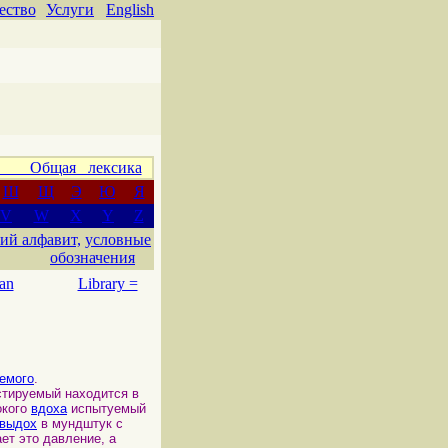
ество
Услуги
English
 Общая лексика
Ш
Щ
Э
Ю
Я
V
W
X
Y
Z
ий алфавит,
условные
обозначения
an
Library =
емого
.
тируемый находится в
окого
вдоха
испытуемый
выдох
в мундштук с
ает это давление, а