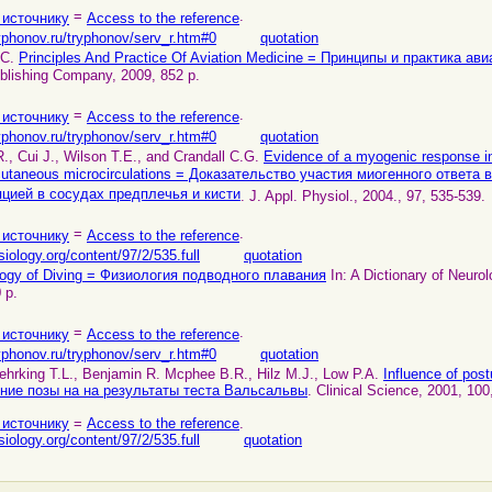
=
.
 источнику
Access to the reference
yphonov.ru/tryphonov/serv_r.htm#0
quotation
 С.
Principles And Practice Of Aviation Medicine = Принципы и практика а
ublishing Company, 2009, 852 p.
=
.
 источнику
Access to the reference
yphonov.ru/tryphonov/serv_r.htm#0
quotation
., Cui J., Wilson T.E., and Crandall C.G.
Evidence of a myogenic response in
cutaneous microcirculations = Доказательство участия миогенного ответа 
цией в сосудах предплечья и кисти
. J. Appl. Physiol., 2004., 97, 535-539.
=
.
 источнику
Access to the reference
siology.org/content/97/2/535.full
quotation
logy of Diving = Физиология подводного плавания
In: A Dictionary of Neurol
 p.
=
.
 источнику
Access to the reference
yphonov.ru/tryphonov/serv_r.htm#0
quotation
ehrking T.L., Benjamin R. Mcphee B.R., Hilz M.J., Low P.A.
Influence of post
ние позы на на результаты теста Вальсальвы
. Clinical Science, 2001, 100
 источнику
=
Access to the reference
.
siology.org/content/97/2/535.full
quotation