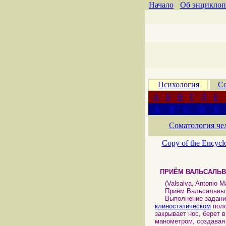
Начало
Об энциклоп
Психология
Со
А
Б
В
Г
Д
Е
A
B
C
D
E
Соматология че
Copy of the Encycl
ПРИЁМ ВАЛЬСАЛЬ
(Valsalva, Antonio Mar
Приём Вальсальвы 
Выполнение задания
клиностатическом
поло
закрывает нос, берет
манометром, создава