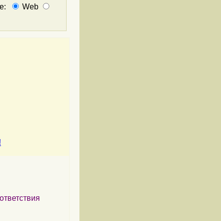
не:
Web
!
ответствия