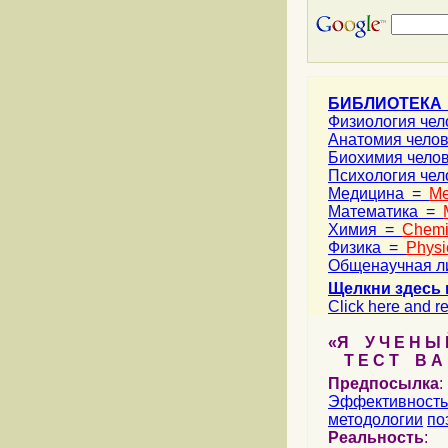
БИБЛИОТЕКА
Физиология че
Анатомия чело
Биохимия чело
Психология че
Медицина =
Me
Математика =
Химия =
Chemi
Физика =
Physi
Общенаучная л
Щелкни здесь 
Click here and re
«Я У Ч Е Н Ы Й
Т Е С Т В А Ш
Предпосылка
:
Эффективность
методологии
по
Реальность
: