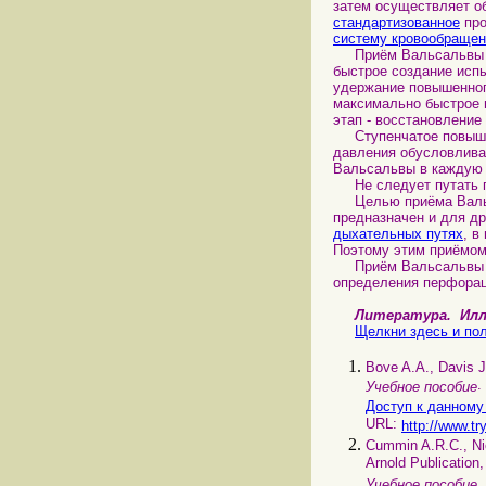
затем осуществляет 
стандартизованное
про
систему кровообращен
Приём Вальсальвы мо
быстрое создание исп
удержание повышенног
максимально быстрое 
этап - восстановление
Ступенчатое повышени
давления обусловлива
Вальсальвы в каждую
Не следует путать п
Целью приёма Вальса
предназначен и для д
дыхательных путях
, в
Поэтому этим приёмом
Приём Вальсальвы и
определения перфорац
Литература.
Илл
Щелкни здесь и пол
Bove A.A., Davis 
.
Учебное пособие
Доступ к данному
URL:
http://www.tr
Cummin A.R.С., Ni
Arnold Publication,
.
Учебное пособие