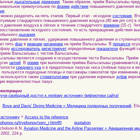
обычные
дыхательные
движения
. Таким образом, приём Вальсальвы пред
извольное прямоугольное по
форме
действие
повышенного давления во
ия
.
жно разделить на пять этапов. Первый этап - исходное
состояние
. Вт
ытуемым стандартного повышенного давления воздуха (40
мм рт ст
) в 
о давления воздуха в лёгких в течение стандартного
времени
(15
с
). Че
восстановление исходного состояния, то есть прекращение действия вы
 обычного
дыхания
.
е давления в лёгких, удержание повышенного давления и ступенчато
ет пять
фаз
в
реакции
организма
на приём Вальсальвы. В
процессе
осущ
 фазу
исследователь
регистрирует
определённые
показатели
функций с
рием Вальсальвы с тестом Вальсальвы.
львы является создание и осуществление теста Вальсальвы. Приём 
ругих
целей
. В
норме
при выполнении приёма Вальсальвы уравнивается 
 полости
среднего уха
и в придаточных пазухах носа (лобные пазухи и в
 пользуются подводные пловцы и пассажиры самолетов при изменении
спользуется также
стоматологами
при удалении коренных
зубов
верхн
ии верхнечелюстных пазух.
юстрации
учи свободный доступ к любому источнику библиотеки сайта!
J.
Bove and Davis' Diving Medicine = Медицина подводных погружений
. Els
=
.
 источнику
Access to the reference
yphonov.ru/tryphonov/serv_r.htm#0
quotation
cholson A.N.
Aviation Medicine and the Airline Passenger = Авиационная ме
 2002, 224 p.