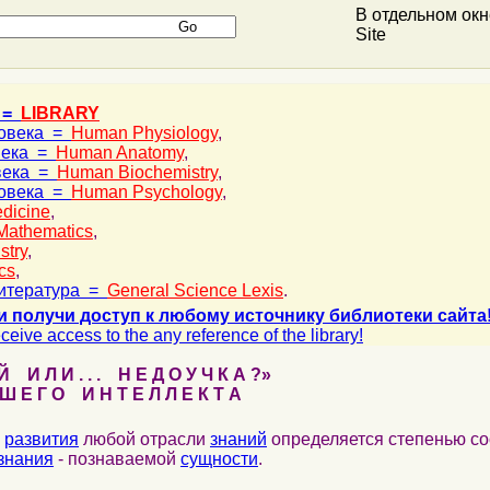
В отдельном ок
Site
 =
LIBRARY
ловека =
Human Physiology
,
века =
Human Anatomy
,
века =
Human Biochemistry
,
ловека =
Human Psychology
,
dicine
,
Mathematics
,
stry
,
cs
,
итература =
General Science Lexis
.
и получи доступ к любому источнику библиотеки сайта
ceive access to the any reference of the library!
 И Л И . . . Н Е Д О У Ч К А ?»
 Е Г О И Н Т Е Л Л Е К Т А
развития
любой отрасли
знаний
определяется степенью со
знания
- познаваемой
сущности
.