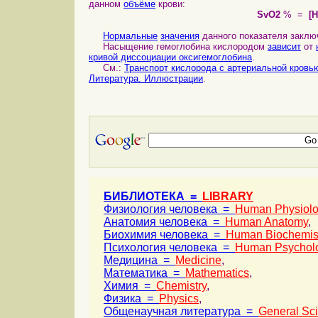
данном
объёме
крови:
SvO2
% =
[
Нормальные
значения
данного показателя заклю
Насыщение гемоглобина кислородом
зависит
от
кривой диссоциации оксигемоглобина
.
См.:
Транспорт кислорода с артериальной кровь
Литература. Иллюстрации
.
БИБЛИОТЕКА =
LIBRARY
Физиология человека =
Human Physiol
Анатомия человека =
Human Anatomy
,
Биохимия человека =
Human Biochemis
Психология человека =
Human Psychol
Медицина =
Medicine
,
Математика =
Mathematics
,
Химия =
Chemistry
,
Физика =
Physics
,
Общенаучная литература =
General Sc