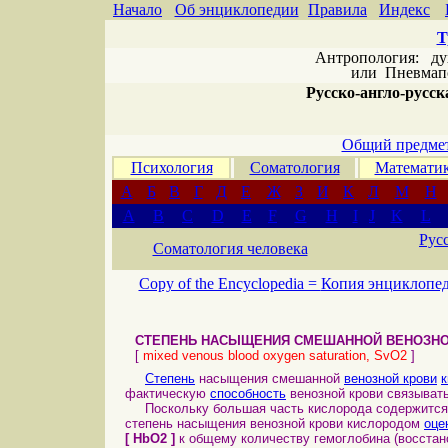
Начало
Об энциклопедии
Правила
Индекс
Т
Антропология: дух 
или
Пневмапс
Русско-англо-русска
Общий предмет
Психология
Соматология
Математи
А
Б
В
Г
Д
Е
Ж
З
И
К
Л
М
Н
A
B
C
D
E
F
G
H
I
J
K
L
Рус
Соматология человека
Copy of the Encyclopedia =
Копия энциклопе
СТЕПЕНЬ НАСЫЩЕНИЯ СМЕШАННОЙ ВЕНОЗНО
[
mixed venous blood oxygen saturation, SvO2
]
Степень
насыщения смешанной
венозной крови
фактическую
способность
венозной крови связывать
Поскольку большая часть кислорода содержится 
степень насыщения венозной крови кислородом
оце
[ HbO2 ]
к общему количеству гемоглобина (восста