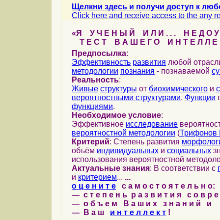
Щелкни здесь и получи доступ к люб
Click here and receive access to the any ref
«Я У Ч Е Н Ы Й И Л И . . . Н Е Д О У
Т Е С Т В А Ш Е Г О И Н Т Е Л Л Е 
Предпосылка
:
Эффективность
развития
любой отрас
методологии
познания
- познаваемой
с
Реальность
:
Живые
структуры
от
биохимического
и
вероятностными структурами
.
Функции
в
функциями
.
Необходимое условие
:
Эффективное
исследование
вероятност
вероятностной методологии
(
Трифонов 
Критерий
: Степень развития
морфолог
объём
индивидуальных
и
социальных
зн
использования вероятностной методоло
Актуальные знания
: В соответствии с
и
критерием
...
...
о ц е н и т е
с а м о с т о я т е л ь н о:
— с т е п е н ь р а з в и т и я с о в р 
— о б ъ е м В а ш и х з н а н и й и
— В а ш
и н т е л л е к т
!