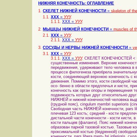
НИЖНЯЯ КОНЕЧНОСТЬ: ОГЛАВЛЕНИЕ
1
.
СКЕЛЕТ НИЖНЕЙ КОНЕЧНОСТИ
=
skeleton of th
1.1
.
ХХХ
=
УУУ
.
1.1.1
.
ХХХ =
УУУ
.
2
.
МЫШЦЫ НИЖНЕЙ КОНЕЧНОСТИ
=
muscles of th
2.1
.
ХХХ
=
УУУ
.
2.1.1
.
ХХХ =
УУУ
.
3
.
СОСУДЫ И НЕРВЫ НИЖНЕЙ КОНЕЧНОСТИ
=
ve
3.1
.
ХХХ
=
УУУ
.
3.1.1
.
ХХХ =
УУУ
. СКЕЛЕТ КОНЕЧНОСТЕЙ < Скелет конечностей в процессе эволюции человека претерпел существенные изменения. Верхние конечности стали органами труда, а нижние, сохранив функции опоры и передвижения, удерживают тело человека в вертикальном положении. Верхняя конечность как орган труда в процессе филогенеза приобрела значительную подвижность. Наличие у че- ловека ключицы - единственной кости, соединяющей верхнюю конечность с костями туловища, дает возможность производить более обширные движения. Помимо этого, кости свободной части НИЖНЕЙ конечности подвижно сочленяются друг с другом, осо- бенно в области предплечья и кисти, приспособленной к различ- ным сложным видам труда. Нижняя конечность как орган опоры и перемещения тела в пространстве состоит из более толстых и массивных ко- стей, подвижность которых друг относительно друга менее зна- чительна, чем у НИЖНЕЙ конечности. В скелете НИЖНЕЙ и нижней конечностей человека выделяют пояс и свободную часть. Пояс НИЖНЕЙ конечности (грудной пояс), cingulum membri superioris (cingulum pectorale), состоит из двух костей - ключицы и лопатки. Свободная часть НИЖНЕЙ конечности, pars libera membri su- perioris, делится на три отдела: 1) проксимальный-плечевая 123 кость; средний - кости предплечья, состоит из двух костей: луче- вой и локтевой; 3) скелет дистальной части конечности - кости кисти, в свою очередь делится на кости запястья, пястные кости (I-V) и кости пальцев (фаланги). Пояс нижней конечности (тазовый пояс), cingulum membri inferioris (cingulum peluicum), образован парной тазовой костью. Тазовые кости сзади сочленяются с крестцом, спереди - друг с другом и с проксимальной костью (бедренной) свободной части нижней конечности. Скелет свободной части нижней конечности, pars libera mem- bri inferioris, сходен по плану строения со скелетом НИЖНЕЙ ко- нечности и также состоит из трех частей: 1) проксимальной- бедренная кость (бедро); 2) средней-кости голени: больше- берцовая и малоберцовая. В области коленного сустава нахо- дится большая сесамовидная кость - надколенник; 3) дисталь- ная часть нижней конечности - стопа - также делится на три части: кости предплюсны, плюсневые кости (I-V) и кости пальцев (фаланги). КОСТИ НИЖНЕЙ КОНЕЧНОСТИ ПОЯС НИЖНЕЙ КОНЕЧНОСТИ Тазовая кость, os сохае, как целая кость имеется у взрослых людей (рис. 65). До 14-16 лет эта кость состоит из-соединенных хрящом трех отдельных костей: подвздошной, лобковой и седа- лищной. Тела этих костей на наружной их поверхности образуют вертлужную впадину, acetdbulum, являющуюся сустав- ной ямкой для головки бедренной кости. Вертлужная впадина глубокая, ограничена по окружности высоким краем, который на ее медиальной стороне прерывается вырезкой вертлуж- ной впадины, incisura acetdbuli. Для сочленения с головкой бедренной кости в вертлужной впадине имеется полулунная поверхность, fades lundta, которая занимает перифериче- скую часть вертлужной впадины. Центр вертлужной впадины - ямка вертлужной впадины, /ossa acetdbuli, - шеро- ховатый и несколько углубленный. 133 10 9 Рис. 65. Тазовая кость, os coxae, правая. А-наружная поверхность: 1-os ilium [ilii]; 2-labium externum; 3-linea intermedia; 4-labium internum; 5-spina ilia