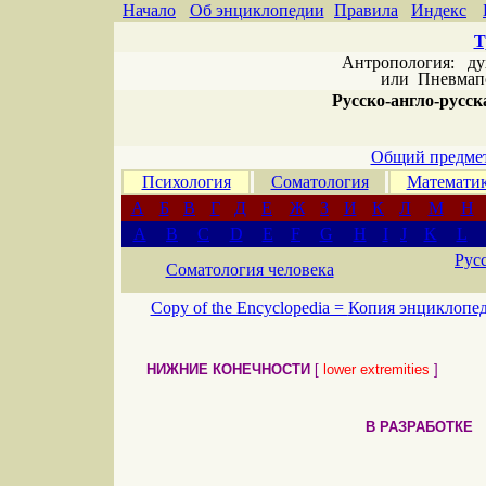
Начало
Об энциклопедии
Правила
Индекс
Т
Антропология: дух 
или
Пневмапс
Русско-англо-русска
Общий предмет
Психология
Соматология
Математи
А
Б
В
Г
Д
Е
Ж
З
И
К
Л
М
Н
A
B
C
D
E
F
G
H
I
J
K
L
Рус
Соматология человека
Copy of the Encyclopedia =
Копия энциклопе
НИЖНИЕ КОНЕЧНОСТИ
[
lower extremities
]
В РАЗРАБОТ