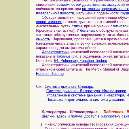
Рестриктивными (restriction - ограничение свобо
снижением
возможностей
дыхательных экскурсий
лё
наблюдаются при как при
патологии
паренхимы лёгк
плевральной полости
, нарушения подвижности
груд
Обструктивный тип нарушений вентиляции обусл
сопротивления
потокам дыхательных смесей газов. 
дыхательных путях
слизи
, при набухании
слизистой
(бронхиальная астма). У
больных
с обструктивными
затяжных обструктивных нарушениях у таких боль
ёмкость
. Нарушения, проявляющиеся в чрезмерном 
(снижение числа эластических волокон, исчезнове
характерны для эмфиземы лёгких.
Характеристики
изменений показателей внешнего
показаны в
таблице
(см. в отдельном окне), цитата и
Disorders.
64. Pulmonary Function Testing
.
Характеристики изменений показателей внешнего 
отдельном окне) цитата из The Merck Manual of Diagn
Function Testing
.
См.:
Система дыхания: Cловарь
,
Система дыхания: Литература. Иллюстрации
,
Управление в системе дыхания: Литература. 
Показатели деятельности системы дыхания
.
Литература. Иллюстрации.
References. Il
Щелкни здесь и получи доступ в библиотеку сай
Физиологические основы тестирования функции
Хорошо иллюстрированное рекламные матери