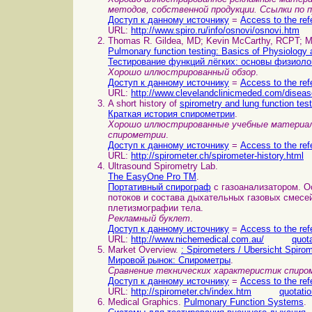
методов, собственной продукции. Ссылки по 
Доступ к данному источнику
=
Access to the ref
URL:
http://www.spiro.ru/info/osnovi/osnovi.htm
Thomas R. Gildea, MD; Kevin McCarthy, RCPT; M
Pulmonary function testing: Basics of Physiology a
Тестирование функций лёгких: основы физиоло
Хорошо иллюстрированный обзор
.
Доступ к данному источнику
=
Access to the ref
URL:
http://www.clevelandclinicmeded.com/disea
A short history of
spirometry and lung function tes
Краткая история спирометрии
.
Хорошо иллюстрированные учебные материал
спирометрии
.
Доступ к данному источнику
=
Access to the ref
URL:
http://spirometer.ch/spirometer-history.html
Ultrasound Spirometry Lab.
The EasyOne Pro TM
.
Портативный спирограф
с газоанализатором. 
потоков и состава дыхательных газовых смесей
плетизмографии тела.
Рекламный буклет
.
Доступ к данному источнику
=
Access to the ref
URL:
http://www.nichemedical.com.au/
quot
Market Overview.
: Spirometers / Ubersicht Spirom
Мировой рынок: Спирометры
.
Сравнение технических характеристик спиро
Доступ к данному источнику
=
Access to the ref
URL:
http://spirometer.ch/index.htm
quotati
Medical Graphics.
Pulmonary Function Systems
.