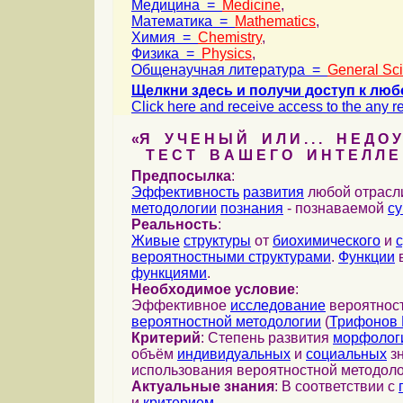
Медицина =
Medicine
,
Математика =
Mathematics
,
Химия =
Chemistry
,
Физика =
Physics
,
Общенаучная литература =
General Sc
Щелкни здесь и получи доступ к люб
Click here and receive access to the any ref
«Я У Ч Е Н Ы Й И Л И . . . Н Е Д О У
Т Е С Т В А Ш Е Г О И Н Т Е Л Л Е 
Предпосылка
:
Эффективность
развития
любой отрас
методологии
познания
- познаваемой
с
Реальность
:
Живые
структуры
от
биохимического
и
вероятностными структурами
.
Функции
в
функциями
.
Необходимое условие
:
Эффективное
исследование
вероятност
вероятностной методологии
(
Трифонов 
Критерий
: Степень развития
морфолог
объём
индивидуальных
и
социальных
зн
использования вероятностной методоло
Актуальные знания
: В соответствии с
и
критерием
...
...