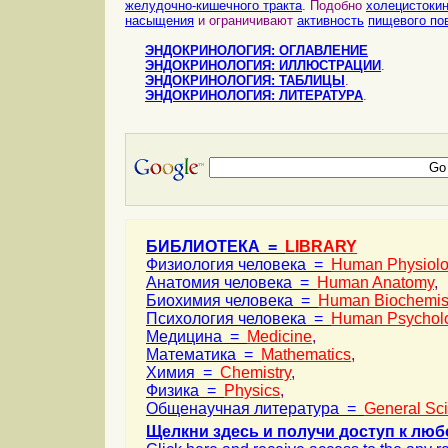
желудочно-кишечного тракта
. Подобно
холецистоки
насыщения
и ограничивают
активность
пищевого по
ЭНДОКРИНОЛОГИЯ: ОГЛАВЛЕНИЕ
ЭНДОКРИНОЛОГИЯ: ИЛЛЮСТРАЦИИ
.
ЭНДОКРИНОЛОГИЯ: ТАБЛИЦЫ
.
ЭНДОКРИНОЛОГИЯ: ЛИТЕРАТУРА
.
БИБЛИОТЕКА =
LIBRARY
Физиология человека =
Human Physiol
Анатомия человека =
Human Anatomy
,
Биохимия человека =
Human Biochemis
Психология человека =
Human Psychol
Медицина =
Medicine
,
Математика =
Mathematics
,
Химия =
Chemistry
,
Физика =
Physics
,
Общенаучная литература =
General Sc
Щелкни здесь и получи доступ к люб