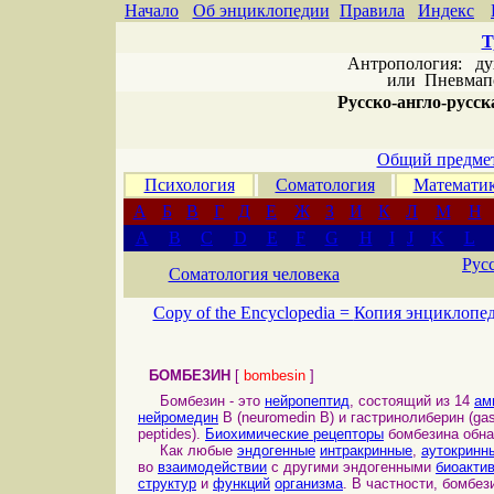
Начало
Об энциклопедии
Правила
Индекс
Т
Антропология: дух 
или
Пневмапс
Русско-англо-русска
Общий предмет
Психология
Соматология
Математи
А
Б
В
Г
Д
Е
Ж
З
И
К
Л
М
Н
A
B
C
D
E
F
G
H
I
J
K
L
Рус
Соматология человека
Copy of the Encyclopedia =
Копия энциклопе
БОМБЕЗИН
[
bombesin
]
Бомбезин - это
нейропептид
, состоящий из 14
ам
нейромедин
B (neuromedin B) и гастринолиберин (gast
peptides).
Биохимические рецепторы
бомбезина обн
Как любые
эндогенные
интракринные
,
аутокринн
во
взаимодействии
с другими эндогенными
биоакти
структур
и
функций
организма
. В частности, бомбе