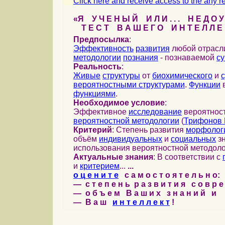
Click here and receive access to the any ref
«Я У Ч Е Н Ы Й И Л И . . . Н Е Д О У
Т Е С Т В А Ш Е Г О И Н Т Е Л Л Е 
Предпосылка
:
Эффективность
развития
любой отрас
методологии
познания
- познаваемой
с
Реальность
:
Живые
структуры
от
биохимического
и
вероятностными структурами
.
Функции
в
функциями
.
Необходимое условие
:
Эффективное
исследование
вероятност
вероятностной методологии
(
Трифонов 
Критерий
: Степень развития
морфолог
объём
индивидуальных
и
социальных
зн
использования вероятностной методоло
Актуальные знания
: В соответствии с
и
критерием
...
...
о ц е н и т е
с а м о с т о я т е л ь н о:
— с т е п е н ь р а з в и т и я с о в р 
— о б ъ е м В а ш и х з н а н и й и
— В а ш
и н т е л л е к т
!