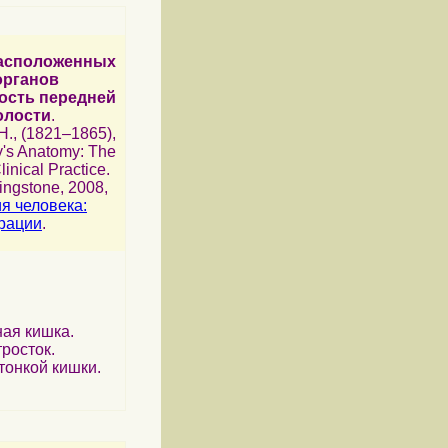
асположенных
органов
ость передней
олости
.
 H., (1821–1865),
y's Anatomy: The
inical Practice.
vingstone, 2008,
я человека:
рации
.
ная кишка.
росток.
тонкой кишки.