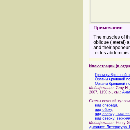
Примечание
:
The muscles of the
oblique (lateral)
and their aponeuro
rectus abdominis 
Иллюстрации (в отде
Границы брюшной п
Органы брюшной по
Органы брюшной по
Модификация
: Gray H.
2007, 1150 p., см.:
Ана
Схемы сечений тулови
вид спереди
,
вид сбоку
,
вид сверху, нижняя
вид сверху, верхня
Модификация
: Henry G
дыхания: Литература.