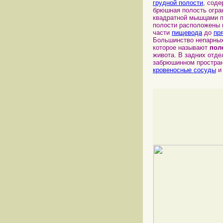
грудной полости
, сод
брюшная полость огр
квадратной мышцами п
полости расположены 
части
пищевода
до
пр
Большинство непарных
которое называют
пол
живота. В задних отд
забрюшинном простран
кровеносные сосуды