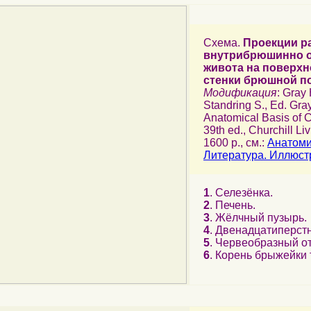
Схема.
Проекции р
внутрибрюшинно 
живота на поверхн
стенки брюшной п
Модификация
: Gray
Standring S., Ed. Gra
Anatomical Basis of Cl
39th ed., Churchill Li
1600 p., см.:
Анатоми
Литература. Иллюст
1
. Селезёнка.
2
. Печень.
3
. Жёлчный пузырь.
4
. Двенадцатиперст
5
. Червеобразный от
6
. Корень брыжейки 