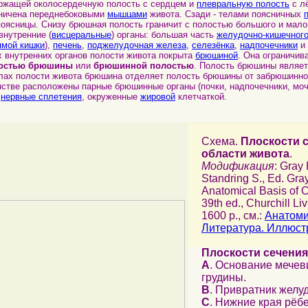
ержащей околосердечную полость с сердцем и
плевральную полость
с л
аничена переднебоковыми
мышцами
живота. Сзади - телами поясничных
оясницы. Снизу брюшная полость граничит с полостью большого и мало
внутренние (
висцеральные
) органы: большая часть
желудочно-кишечного
ямой кишки
),
печень
,
поджелудочная железа
,
селезёнка
,
надпочечники
и
 внутренних органов полости живота покрыта
брюшиной
. Она ограничив
остью брюшины
или
брюшинной полостью
. Полость брюшины являет
елах полости живота брюшина отделяет полость брюшины от забрюшинног
стве расположены парные брюшинные органы (почки, надпочечники, моч
и
нервные сплетения
, окруженные
жировой
клетчаткой.
Схема.
Плоскости 
области живота
.
Модификация
: Gray
Standring S., Ed. Gra
Anatomical Basis of Cl
39th ed., Churchill Li
1600 p., см.:
Анатоми
Литература. Иллюст
Плоскости сечения
A
. Основание мечев
грудины.
B
. Привратник желуд
C
. Нижние края рёбе