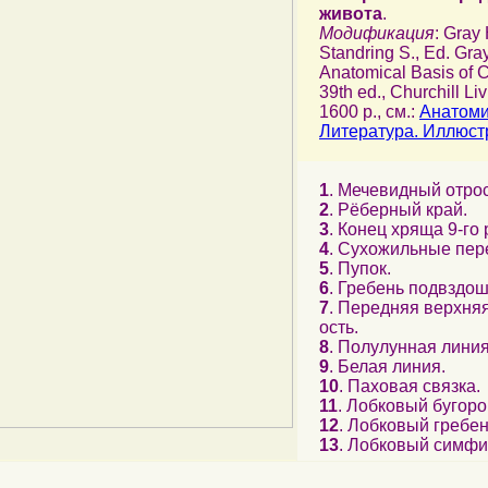
живота
.
Модификация
: Gray
Standring S., Ed. Gra
Anatomical Basis of Cl
39th ed., Churchill Li
1600 p., см.:
Анатоми
Литература. Иллюст
1
. Мечевидный отрос
2
. Рёберный край.
3
. Конец хряща 9-го 
4
. Сухожильные пер
5
. Пупок.
6
. Гребень подвздош
7
. Передняя верхня
ость.
8
. Полулунная линия
9
. Белая линия.
10
. Паховая связка.
11
. Лобковый бугоро
12
. Лобковый гребен
13
. Лобковый симфи