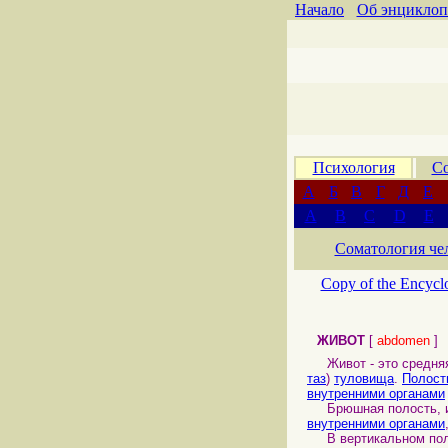
Начало
Об энциклоп
Психология
Со
А
Б
В
Г
Д
Е
A
B
C
D
E
Соматология че
Copy of the Encycl
ЖИВОТ
[
abdomen
]
Живот - это средняя
таз
)
туловища
.
Полост
внутренними органами
Брюшная полость, 
внутренними органами
В вертикальном по