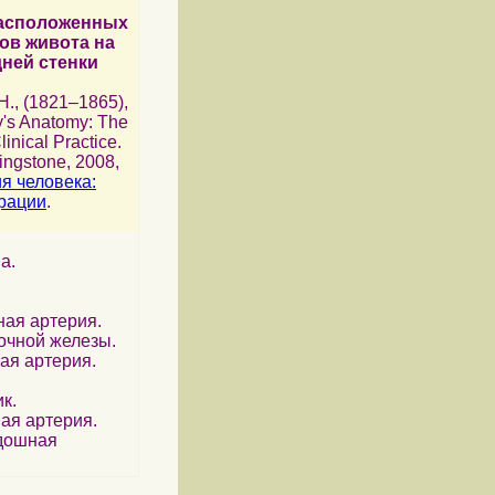
асположенных
ов живота на
ней стенки
 H., (1821–1865),
y's Anatomy: The
inical Practice.
vingstone, 2008,
я человека:
рации
.
а.
ная артерия.
очной железы.
ая артерия.
к.
ая артерия.
здошная