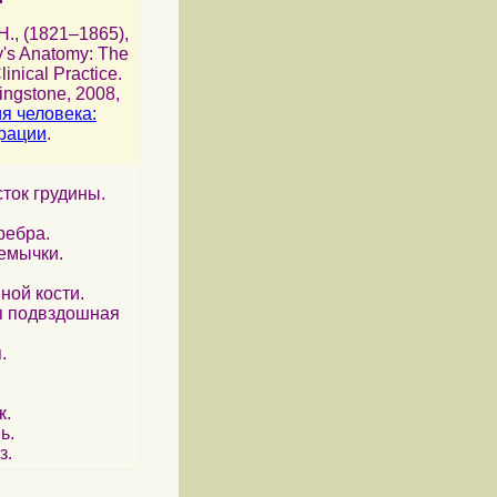
 H., (1821–1865),
y's Anatomy: The
inical Practice.
vingstone, 2008,
я человека:
рации
.
ток грудины.
ребра.
емычки.
ной кости.
я подвздошная
.
к.
ь.
з.