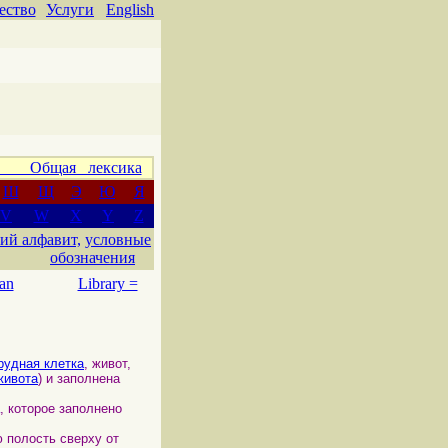
ество
Услуги
English
 Общая лексика
Ш
Щ
Э
Ю
Я
V
W
X
Y
Z
ий алфавит,
условные
обозначения
an
Library =
рудная клетка
, живот,
живота
) и заполнена
, которое заполнено
полость сверху от