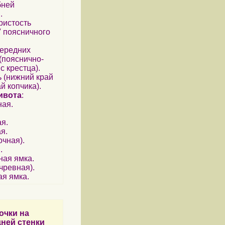
бней
.
ристость
V поясничного
передних
(пояснично-
с крестца).
ь (нижний край
й копчика).
ивота
:
ная.
я.
я.
очная).
.
ная ямка.
чревная).
ая ямка.
очки на
ней стенки