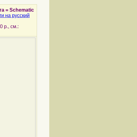
а = Schematic
и на русский
 p., см.: