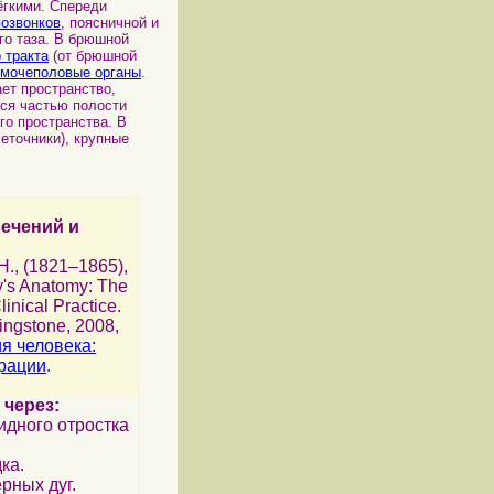
ёгкими. Спереди
позвонков
, поясничной и
го таза. В брюшной
 тракта
(от брюшной
мочеполовые органы
.
ает пространство,
ся частью полости
о пространства. В
еточники), крупные
сечений и
 H., (1821–1865),
y's Anatomy: The
inical Practice.
vingstone, 2008,
я человека:
рации
.
 через:
идного отростка
ка.
рных дуг.