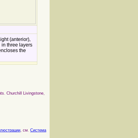
ght (anterior),
in three layers
 encloses the
s. Churchill Livingstone,
ллюстрации
, см.
Система