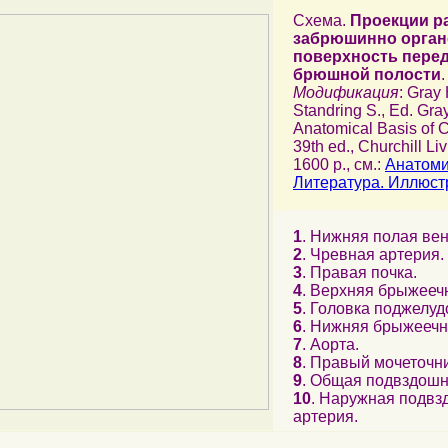
Схема.
Проекции р
забрюшинно орган
поверхность перед
брюшной полости
.
Модификация
: Gray
Standring S., Ed. Gra
Anatomical Basis of Cl
39th ed., Churchill Li
1600 p., см.:
Анатоми
Литература. Иллюст
1
. Нижняя полая вен
2
. Чревная артерия.
3
. Правая почка.
4
. Верхняя брыжееч
5
. Головка поджелуд
6
. Нижняя брыжеечн
7
. Аорта.
8
. Правый мочеточни
9
. Общая подвздошн
10
. Наружная подв
артерия.