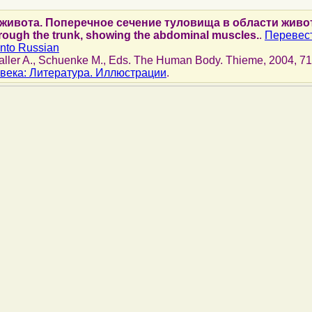
ивота. Поперечное сечение туловища в области живот
hrough the trunk, showing the abdominal muscles.
.
Перевест
into Russian
Faller A., Schuenke M., Eds. The Human Body. Thieme, 2004, 710
века: Литература. Иллюстрации
.