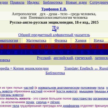
едии
Правила
Индекс
Библиотека
Новые идеи
Сотруднич
Трифонов Е.В.
Антропология: дух - душа - тело - среда человека,
или
Пневмапсихосоматология человека
Русско-англо-русская энциклопедия, 18-е изд., 2015
π
ψ
σ
Общий предметный алфавитный указатель
матология
Математика
Физика
Химия
Наука
Ж
З
И
К
Л
М
Н
О
П
Р
С
Т
У
Ф
Х
Ц
Ч
F
G
H
I
J
K
L
M
N
O
P
Q
R
S
T
U
Русский,
английский,
греческий,
латинск
ловека
↔
opedia =
Копия энциклопедии
Translate: Englisch
Russi
Библиотека
 из трех полых
частей
(в
нормальном анатомическом
положении
тела
:
г
ь живота
образована
костной
основой (
кости живота
),
мышцами
(
мышцы 
(
органы живота
).
или
полость живота
- это самое большое полое
пространство
организма
, за исключением
почек
,
сердца
и
лёгких
.
ложении
тела
грудобрюшная преграда или
диафрагма
отделяет брюшную 