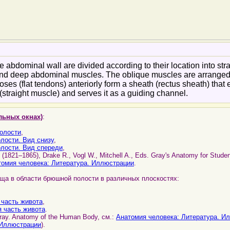
 abdominal wall are divided according to their location into strai
 and deep abdominal muscles. The oblique muscles are arranged 
ses (flat tendons) anteriorly form a sheath (rectus sheath) that
(straight muscle) and serves it as a guiding channel.
льных окнах)
:
олости
,
лости. Вид снизу
,
лости. Вид спереди
,
, (1821–1865), Drake R., Vogl W., Mitchell A., Eds. Gray's Anatomy for Student
томия человека: Литература. Иллюстрации
.
ща в области брюшной полости в различных плоскостях:
 часть живота
,
я часть живота
.
ray. Anatomy of the Human Body, см.:
Анатомия человека: Литература. И
 Иллюстрации
).