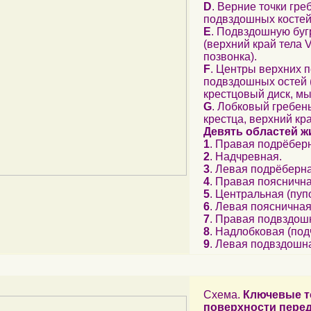
D
. Верние точки гре
подвздошных костей
E
. Подвздошную буг
(верхний край тела 
позвонка).
F
. Центры верхних 
подвздошных остей 
крестцовый диск, мы
G
. Лобковый гребен
крестца, верхний кра
Девять областей ж
1
. Правая подрёбер
2
. Надчревная.
3
. Левая подрёберна
4
. Правая пояснична
5
. Центральная (пуп
6
. Левая поясничная
7
. Правая подвздош
8
. Надлобковая (под
9
. Левая подвздошн
Схема.
Ключевые т
поверхности перед