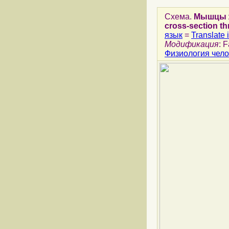
Схема.
Мышцы ж
cross-section t
язык
=
Translate 
Модификация
: 
Физиология чело