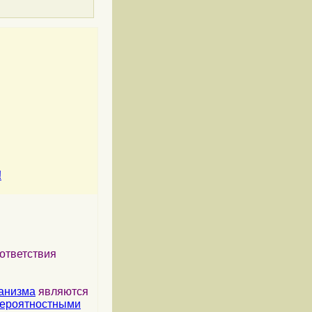
!
ответствия
анизма
являются
ероятностными