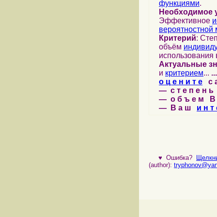
функциями
.
Необходимое 
Эффективное
и
вероятностной 
Критерий
: Сте
объём
индивид
использования 
Актуальные з
и
критерием
...
...
о ц е н и т е
с а 
— с т е п е н ь 
— о б ъ е м В 
— В а ш
и н т 
♥
Ошибка?
Щелкни
(author):
tryphonov@yan