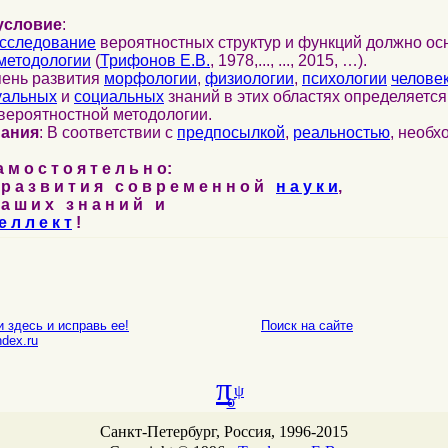
условие
:
сследование
вероятностных структур и функций должно ос
методологии
(
Трифонов Е.В.
, 1978,..., ..., 2015, …).
пень развития
морфологии
,
физиологии
,
психологии
челове
уальных
и
социальных
знаний в этих областях определяетс
вероятностной методологии.
нания
: В соответствии с
предпосылкой
,
реальностью
, необ
м о с т о я т е л ь н о:
р а з в и т и я с о в р е м е н н о й
н а у к и
,
а ш и х з н а н и й и
е л л е к т
!
 здесь и исправь ее!
Поиск на сайте
E-mail
dex.ru
π
ψ
σ
Санкт-Петербург, Россия, 1996-2015