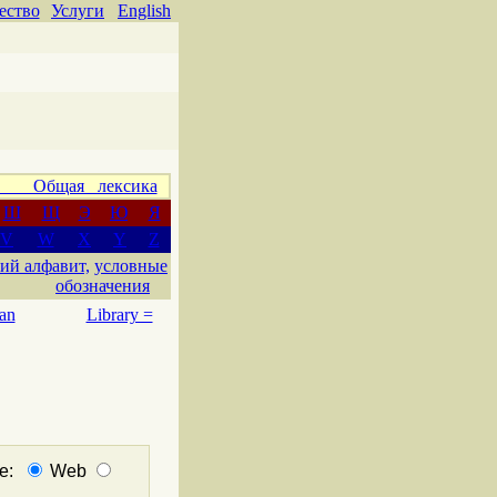
ество
Услуги
English
 Общая лексика
Ш
Щ
Э
Ю
Я
V
W
X
Y
Z
ий алфавит,
условные
обозначения
an
Library =
не:
Web