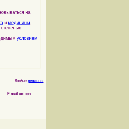
новываться на
ка
и
медицины
,
я степенью
ходимым
условием
Любые
реальности
, как
физические
, так и
психические
, являются
 автора