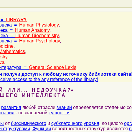
 =
LIBRARY
ловека =
Human Physiology
,
века =
Human Anatomy
,
века =
Human Biochemistry
,
ловека =
Human Psychology
,
dicine
,
Mathematics
,
stry
,
cs
,
итература =
General Science Lexis
.
и получи доступ к любому источнику библиотеки сайта
ceive access to the any reference of the library!
 И Л И . . . Н Е Д О У Ч К А ?»
 Е Г О И Н Т Е Л Л Е К Т А
развития
любой отрасли
знаний
определяется степенью со
знания
- познаваемой
сущности
.
ры
от
биохимического
и
субклеточного
уровня
, до целого
орг
 структурами
.
Функции
вероятностных структур являются
в