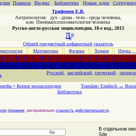
едии
Правила
Индекс
Библиотека
Новые идеи
Сотруднич
Трифонов Е.В.
Антропология: дух - душа - тело - среда человека,
или
Пневмапсихосоматология человека
Русско-англо-русская энциклопедия, 18-е изд., 2015
π
ψ
σ
Общий предметный алфавитный указатель
матология
Математика
Физика
Химия
Наука
Ж
З
И
К
Л
М
Н
О
П
Р
С
Т
У
Ф
Х
Ц
Ч
F
G
H
I
J
K
L
M
N
O
P
Q
R
S
T
U
Русский,
английский,
греческий,
латинск
я
↔
opedia =
Копия энциклопедии
Translate: Englisch
Russi
Библиотека
ское
познание
, раскрывающее
сущность
действительности
.
В отдельном ок
Site