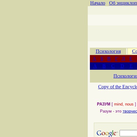
Начало
Об энциклоп
Психология
Со
А
Б
В
Г
Д
Е
A
B
C
D
E
Психологи
Copy of the Encycl
РАЗУМ
[
mind, nous
]
Разум - это
творче