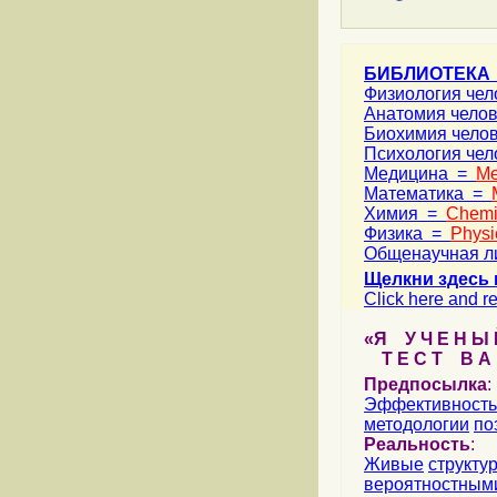
БИБЛИОТЕКА
Физиология че
Анатомия чело
Биохимия чело
Психология че
Медицина =
Me
Математика =
Химия =
Chemi
Физика =
Physi
Общенаучная л
Щелкни здесь 
Click here and re
«Я У Ч Е Н Ы Й
Т Е С Т В А Ш
Предпосылка
:
Эффективность
методологии
по
Реальность
:
Живые
структу
вероятностными